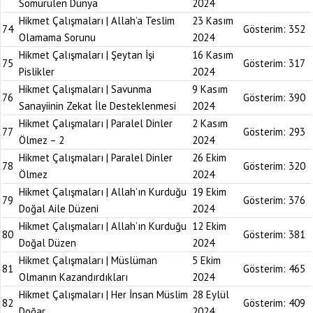
Sömürülen Dünya
2024
Hikmet Çalışmaları | Allah’a Teslim
23 Kasım
74
Gösterim:
352
Olamama Sorunu
2024
Hikmet Çalışmaları | Şeytan İşi
16 Kasım
75
Gösterim:
317
Pislikler
2024
Hikmet Çalışmaları | Savunma
9 Kasım
76
Gösterim:
390
Sanayiinin Zekat İle Desteklenmesi
2024
Hikmet Çalışmaları | Paralel Dinler
2 Kasım
77
Gösterim:
293
Ölmez – 2
2024
Hikmet Çalışmaları | Paralel Dinler
26 Ekim
78
Gösterim:
320
Ölmez
2024
Hikmet Çalışmaları | Allah’ın Kurduğu
19 Ekim
79
Gösterim:
376
Doğal Aile Düzeni
2024
Hikmet Çalışmaları | Allah’ın Kurduğu
12 Ekim
80
Gösterim:
381
Doğal Düzen
2024
Hikmet Çalışmaları | Müslüman
5 Ekim
81
Gösterim:
465
Olmanın Kazandırdıkları
2024
Hikmet Çalışmaları | Her İnsan Müslim
28 Eylül
82
Gösterim:
409
Doğar
2024