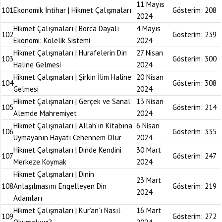
11 Mayıs
101
Ekonomik İntihar | Hikmet Çalışmaları
Gösterim:
208
2024
Hikmet Çalışmaları | Borca Dayalı
4 Mayıs
102
Gösterim:
239
Ekonomi: Kölelik Sistemi
2024
Hikmet Çalışmaları | Hurafelerin Din
27 Nisan
103
Gösterim:
300
Haline Gelmesi
2024
Hikmet Çalışmaları | Şirkin İlim Haline
20 Nisan
104
Gösterim:
308
Gelmesi
2024
Hikmet Çalışmaları | Gerçek ve Sanal
13 Nisan
105
Gösterim:
214
Alemde Mahremiyet
2024
Hikmet Çalışmaları | Allah’ın Kitabına
6 Nisan
106
Gösterim:
335
Uymayanın Hayatı Cehennem Olur
2024
Hikmet Çalışmaları | Dinde Kendini
30 Mart
107
Gösterim:
247
Merkeze Koymak
2024
Hikmet Çalışmaları | Dinin
23 Mart
108
Anlaşılmasını Engelleyen Din
Gösterim:
219
2024
Adamları
Hikmet Çalışmaları | Kur’an’ı Nasıl
16 Mart
109
Gösterim:
272