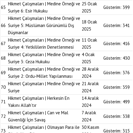
Hikmet Çalışmaları | Medine Örneği ve
25 Ocak
65
Gösterim:
399
Suriye 6: Esir Hukuku
2025
Hikmet Çalışmaları | Medine Örneği ve
18 Ocak
66
Suriye 5: Müslüman Görünümlü Dış
Gösterim:
341
2025
Düşmanlar
Hikmet Çalışmaları | Medine Örneği ve
11 Ocak
67
Gösterim:
416
Suriye 4: Yetkililerin Denetlenmesi
2025
Hikmet Çalışmaları | Medine Örneği ve
4 Ocak
68
Gösterim:
430
Suriye 3: Ceza Hukuku
2025
Hikmet Çalışmaları | Medine Örneği ve
28 Aralık
69
Gösterim:
376
Suriye 2: Ordu-Millet Yapılanması
2024
Hikmet Çalışmaları | Medine Örneği ve
21 Aralık
70
Gösterim:
359
Suriye
2024
Hikmet Çalışmaları | Herkesin En
14 Aralık
71
Gösterim:
499
Yakını Allah’tır
2024
Hikmet Çalışmaları | Can ve Mal
7 Aralık
72
Gösterim:
338
Güvenliği İçin Savaş
2024
Hikmet Çalışmaları | Olmayan Para ile
30 Kasım
73
Gösterim:
315