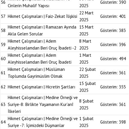
56
Gösterim:
390
Cinlerin Muhalif Yapısı
2025
22 Mart
57
Hikmet Çalışmaları | Faiz-Zekat İlişkisi
Gösterim:
401
2025
Hikmet Çalışmaları | Ramazan Ayında
15 Mart
58
Gösterim:
383
Akla Gelen Sorular
2025
Hikmet Çalışmaları | Adem
8 Mart
59
Gösterim:
396
Aleyhisselamdan Beri Oruç İbadeti -2
2025
Hikmet Çalışmaları | Adem
1 Mart
60
Gösterim:
494
Aleyhisselamdan Beri Oruç İbadeti
2025
Hikmet Çalışmaları | Müslüman
22 Şubat
61
Gösterim:
361
Toplumda Gayrimüslim Olmak
2025
15 Şubat
62
Hikmet Çalışmaları | Hicretin Şartları
Gösterim:
355
2025
Hikmet Çalışmaları | Medine Örneği ve
8 Şubat
63
Suriye-8: Birlikte Yaşamanın Kur’anî
Gösterim:
361
2025
İlkeleri
Hikmet Çalışmaları | Medine Örneği ve
1 Şubat
64
Gösterim:
398
Suriye -7: İçimizdeki Düşmanlar
2025