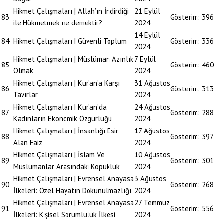
Hikmet Çalışmaları | Allah’ın İndirdiği
21 Eylül
83
Gösterim:
396
ile Hükmetmek ne demektir?
2024
14 Eylül
84
Hikmet Çalışmaları | Güvenli Toplum
Gösterim:
336
2024
Hikmet Çalışmaları | Müslüman Azınlık
7 Eylül
85
Gösterim:
460
Olmak
2024
Hikmet Çalışmaları | Kur’an’a Karşı
31 Ağustos
86
Gösterim:
313
Tavırlar
2024
Hikmet Çalışmaları | Kur’an’da
24 Ağustos
87
Gösterim:
288
Kadınların Ekonomik Özgürlüğü
2024
Hikmet Çalışmaları | İnsanlığı Esir
17 Ağustos
88
Gösterim:
397
Alan Faiz
2024
Hikmet Çalışmaları | İslam Ve
10 Ağustos
89
Gösterim:
301
Müslümanlar Arasındaki Kopukluk
2024
Hikmet Çalışmaları | Evrensel Anayasa
3 Ağustos
90
Gösterim:
268
İlkeleri: Özel Hayatın Dokunulmazlığı
2024
Hikmet Çalışmaları | Evrensel Anayasa
27 Temmuz
91
Gösterim:
556
İlkeleri: Kişisel Sorumluluk İlkesi
2024