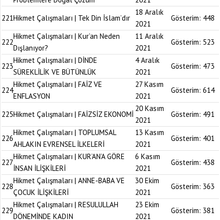
18 Aralık
221
Hikmet Çalışmaları | Tek Din İslam’dır
Gösterim:
448
2021
Hikmet Çalışmaları | Kur’an Neden
11 Aralık
222
Gösterim:
523
Dışlanıyor?
2021
Hikmet Çalışmaları | DİNDE
4 Aralık
223
Gösterim:
473
SÜREKLİLİK VE BÜTÜNLÜK
2021
Hikmet Çalışmaları | FAİZ VE
27 Kasım
224
Gösterim:
614
ENFLASYON
2021
20 Kasım
225
Hikmet Çalışmaları | FAİZSİZ EKONOMİ
Gösterim:
491
2021
Hikmet Çalışmaları | TOPLUMSAL
13 Kasım
226
Gösterim:
401
AHLAKIN EVRENSEL İLKELERİ
2021
Hikmet Çalışmaları | KUR’AN’A GÖRE
6 Kasım
227
Gösterim:
438
İNSAN İLİŞKİLERİ
2021
Hikmet Çalışmaları | ANNE-BABA VE
30 Ekim
228
Gösterim:
363
ÇOCUK İLİŞKİLERİ
2021
Hikmet Çalışmaları | RESULULLAH
23 Ekim
229
Gösterim:
381
DÖNEMİNDE KADIN
2021