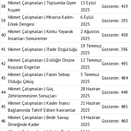
Hikmet Çalışmaları | Toplumda Giyim
13 Eylül
38
Gösterim:
419
Kuşam
2025
Hikmet Çalışmaları | Mirasta Kadın-
6 Eylül
39
Gösterim:
293
Erkek Dengesi
2025
Hikmet Çalışmaları | Korku Yayarak
2 Ağustos
40
Gösterim:
458
İnsanları Sömürenler
2025
19 Temmuz
41
Hikmet Çalışmaları | İfade Özgürlüğü
Gösterim:
396
2025
Hikmet Çalışmaları | Evliliğin Önüne
12 Temmuz
42
Gösterim:
495
Koyulan Engeller
2025
Hikmet Çalışmaları | Faizin Sebep
5 Temmuz
43
Gösterim:
484
Olduğu Çöküş
2025
Hikmet Çalışmaları | Güç
28 Haziran
44
Gösterim:
449
Zehirlenmesinin Sonuçları
2025
Hikmet Çalışmaları | Kader İnancı
21 Haziran
45
Gösterim:
485
Bağlamında Tahrif Edilen Kavramlar
2025
Hikmet Çalışmaları | Bedir Savaşı
14 Haziran
46
Gösterim:
460
Örneğinde Kader
2025