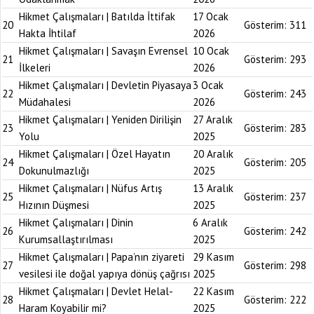
Hikmet Çalışmaları | Batılda İttifak
17 Ocak
20
Gösterim:
311
Hakta İhtilaf
2026
Hikmet Çalışmaları | Savaşın Evrensel
10 Ocak
21
Gösterim:
293
İlkeleri
2026
Hikmet Çalışmaları | Devletin Piyasaya
3 Ocak
22
Gösterim:
243
Müdahalesi
2026
Hikmet Çalışmaları | Yeniden Dirilişin
27 Aralık
23
Gösterim:
283
Yolu
2025
Hikmet Çalışmaları | Özel Hayatın
20 Aralık
24
Gösterim:
205
Dokunulmazlığı
2025
Hikmet Çalışmaları | Nüfus Artış
13 Aralık
25
Gösterim:
237
Hızının Düşmesi
2025
Hikmet Çalışmaları | Dinin
6 Aralık
26
Gösterim:
242
Kurumsallaştırılması
2025
Hikmet Çalışmaları | Papa’nın ziyareti
29 Kasım
27
Gösterim:
298
vesilesi ile doğal yapıya dönüş çağrısı
2025
Hikmet Çalışmaları | Devlet Helal-
22 Kasım
28
Gösterim:
222
Haram Koyabilir mi?
2025