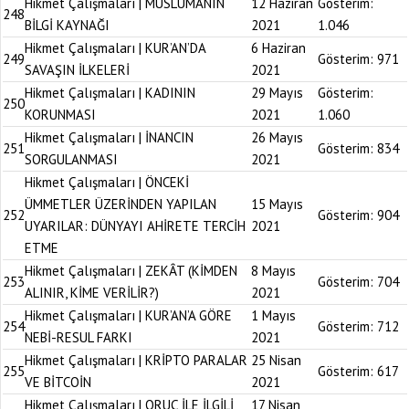
Hikmet Çalışmaları | MÜSLÜMANIN
12 Haziran
Gösterim:
248
BİLGİ KAYNAĞI
2021
1.046
Hikmet Çalışmaları | KUR’AN’DA
6 Haziran
249
Gösterim:
971
SAVAŞIN İLKELERİ
2021
Hikmet Çalışmaları | KADININ
29 Mayıs
Gösterim:
250
KORUNMASI
2021
1.060
Hikmet Çalışmaları | İNANCIN
26 Mayıs
251
Gösterim:
834
SORGULANMASI
2021
Hikmet Çalışmaları | ÖNCEKİ
ÜMMETLER ÜZERİNDEN YAPILAN
15 Mayıs
252
Gösterim:
904
UYARILAR: DÜNYAYI AHİRETE TERCİH
2021
ETME
Hikmet Çalışmaları | ZEKÂT (KİMDEN
8 Mayıs
253
Gösterim:
704
ALINIR, KİME VERİLİR?)
2021
Hikmet Çalışmaları | KUR’AN’A GÖRE
1 Mayıs
254
Gösterim:
712
NEBİ-RESUL FARKI
2021
Hikmet Çalışmaları | KRİPTO PARALAR
25 Nisan
255
Gösterim:
617
VE BİTCOİN
2021
Hikmet Çalışmaları | ORUÇ İLE İLGİLİ
17 Nisan