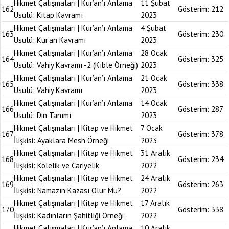
Hikmet Çalışmaları | Kur’an’ı Anlama
11 Şubat
162
Gösterim:
212
Usulü: Kitap Kavramı
2023
Hikmet Çalışmaları | Kur’an’ı Anlama
4 Şubat
163
Gösterim:
230
Usulü: Kur’an Kavramı
2023
Hikmet Çalışmaları | Kur’an’ı Anlama
28 Ocak
164
Gösterim:
325
Usulü: Vahiy Kavramı -2 (Kıble Örneği)
2023
Hikmet Çalışmaları | Kur’an’ı Anlama
21 Ocak
165
Gösterim:
338
Usulü: Vahiy Kavramı
2023
Hikmet Çalışmaları | Kur’an’ı Anlama
14 Ocak
166
Gösterim:
287
Usulü: Din Tanımı
2023
Hikmet Çalışmaları | Kitap ve Hikmet
7 Ocak
167
Gösterim:
378
İlişkisi: Ayaklara Mesh Örneği
2023
Hikmet Çalışmaları | Kitap ve Hikmet
31 Aralık
168
Gösterim:
234
İlişkisi: Kölelik ve Cariyelik
2022
Hikmet Çalışmaları | Kitap ve Hikmet
24 Aralık
169
Gösterim:
263
İlişkisi: Namazın Kazası Olur Mu?
2022
Hikmet Çalışmaları | Kitap ve Hikmet
17 Aralık
170
Gösterim:
338
İlişkisi: Kadınların Şahitliği Örneği
2022
Hikmet Çalışmaları | Kur’an’ı Anlama
10 Aralık