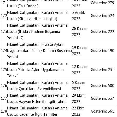
171
Gösterim:
279
Usulü (Faiz Örneği)
2022
Hikmet Çalışmaları | Kur’an’ı Anlama
3 Aralık
172
Gösterim:
324
Usulü (Kitap ve Hikmet İlişkisi)
2022
Hikmet Çalışmaları | Kur’an’ı Anlama
26 Kasım
173
Usulü (İftida / Kadının Boşanma
Gösterim:
222
2022
Yetkisi -2)
Hikmet Çalışmaları | Fıtrata Aykırı
19 Kasım
174
Uygulamalar: İftida / Kadının Boşanma
Gösterim:
190
2022
Yetkisi
Hikmet Çalışmaları | Kur’an’ı Anlama
12 Kasım
175
Usulü “Fıtrata Aykırı Uygulamalar:
Gösterim:
231
2022
Talak”
Hikmet Çalışmaları | Kur’an’ı Anlama
5 Kasım
176
Gösterim:
580
Usulü: Çocukların Evlendirilmesi
2022
Hikmet Çalışmaları | Kur’an’ı Anlama
29 Ekim
177
Gösterim:
337
Usulü: Hayvan Etleri ile İlgili Tahrif
2022
Hikmet Çalışmaları | Kur’an’ı Anlama
22 Ekim
178
Gösterim:
361
Usulü: Kader ile İlgili Tahrifler
2022