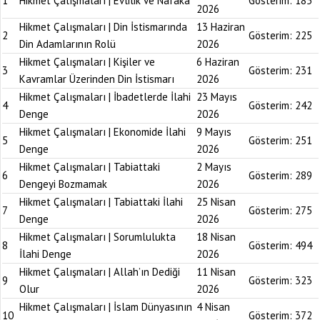
1
Hikmet Çalışmaları | Evlilik ve Nafaka
Gösterim:
185
2026
Hikmet Çalışmaları | Din İstismarında
13 Haziran
2
Gösterim:
225
Din Adamlarının Rolü
2026
Hikmet Çalışmaları | Kişiler ve
6 Haziran
3
Gösterim:
231
Kavramlar Üzerinden Din İstismarı
2026
Hikmet Çalışmaları | İbadetlerde İlahi
23 Mayıs
4
Gösterim:
242
Denge
2026
Hikmet Çalışmaları | Ekonomide İlahi
9 Mayıs
5
Gösterim:
251
Denge
2026
Hikmet Çalışmaları | Tabiattaki
2 Mayıs
6
Gösterim:
289
Dengeyi Bozmamak
2026
Hikmet Çalışmaları | Tabiattaki İlahi
25 Nisan
7
Gösterim:
275
Denge
2026
Hikmet Çalışmaları | Sorumlulukta
18 Nisan
8
Gösterim:
494
İlahi Denge
2026
Hikmet Çalışmaları | Allah’ın Dediği
11 Nisan
9
Gösterim:
323
Olur
2026
Hikmet Çalışmaları | İslam Dünyasının
4 Nisan
10
Gösterim:
372