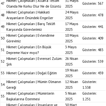
Hikmet Çalışmaları | Allah’a Teslim
31 Mayıs
47
Gösterim:
567
Olanda Ne Korku Olur Ne de Üzüntü
2025
Hikmet Çalışmaları | Hakikati
24 Mayıs
48
Gösterim:
478
Arayanların Önündeki Engeller
2025
Hikmet Çalışmaları | Barış Teklifi
17 Mayıs
49
Gösterim:
441
Karşısında Görevlerimiz
2025
Hikmet Çalışmaları | Evlendirme
10 Mayıs
50
Gösterim:
409
Görevimiz
2025
Hikmet Çalışmaları | En Büyük
3 Mayıs
51
Gösterim:
483
Depreme Hazır mıyız?
2025
Hikmet Çalışmaları | Evrensel Zulüm:
26 Nisan
52
Gösterim:
539
Şirk
2025
19 Nisan
53
Hikmet Çalışmaları | Doğal Eğitim
Gösterim:
459
2025
Hikmet Çalışmaları | Mümin Olmanın
12 Nisan
Gösterim:
54
Gereği
2025
1.338
Hikmet Çalışmaları | Müminlerin
5 Nisan
Gösterim:
55
Başkalarına Özenmesi
2025
1.251
Hikmet Çalışmaları | İnsanların ve
30 Mart