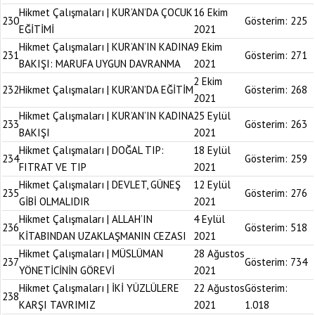
Hikmet Çalışmaları | KUR’AN’DA ÇOCUK
16 Ekim
230
Gösterim:
225
EĞİTİMİ
2021
Hikmet Çalışmaları | KUR’AN’IN KADINA
9 Ekim
231
Gösterim:
271
BAKIŞI: MARUFA UYGUN DAVRANMA
2021
2 Ekim
232
Hikmet Çalışmaları | KUR’AN’DA EĞİTİM
Gösterim:
268
2021
Hikmet Çalışmaları | KUR’AN’IN KADINA
25 Eylül
233
Gösterim:
263
BAKIŞI
2021
Hikmet Çalışmaları | DOĞAL TIP:
18 Eylül
234
Gösterim:
259
FITRAT VE TIP
2021
Hikmet Çalışmaları | DEVLET, GÜNEŞ
12 Eylül
235
Gösterim:
276
GİBİ OLMALIDIR
2021
Hikmet Çalışmaları | ALLAH’IN
4 Eylül
236
Gösterim:
518
KİTABINDAN UZAKLAŞMANIN CEZASI
2021
Hikmet Çalışmaları | MÜSLÜMAN
28 Ağustos
237
Gösterim:
734
YÖNETİCİNİN GÖREVİ
2021
Hikmet Çalışmaları | İKİ YÜZLÜLERE
22 Ağustos
Gösterim:
238
KARŞI TAVRIMIZ
2021
1.018