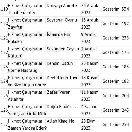
Hikmet Çalışmaları | Dünyayı Ahirete
23 Aralık
119
Gösterim:
334
Tercih Edenler
2023
Hikmet Çalışmaları | Şeytanın Oyunu
16 Aralık
120
Gösterim:
192
Zayıftır
2023
Hikmet Çalışmaları | İslam’da Esir
9 Aralık
121
Gösterim:
238
Hukuku
2023
Hikmet Çalışmaları | Sözünden Cayma
2 Aralık
122
Gösterim:
176
Kültürü
2023
Hikmet Çalışmaları | Kendini Üstün
25 Kasım
123
Gösterim:
185
Görme Hastalığı
2023
Hikmet Çalışmaları | Devletlerin Tavrı
18 Kasım
124
Gösterim:
182
ve Bize Düşen Görev
2023
Hikmet Çalışmaları | Zaferi Veren
11 Kasım
125
Gösterim:
204
Allah’tır
2023
Hikmet Çalışmaları | Doğru Bildiğimiz
4 Kasım
126
Gösterim:
245
Yanlışlar: Ordu-Millet
2023
Hikmet Çalışmaları | Allah Kime, Ne
28 Ekim
127
Gösterim:
254
Zaman Yardım Eder?
2023