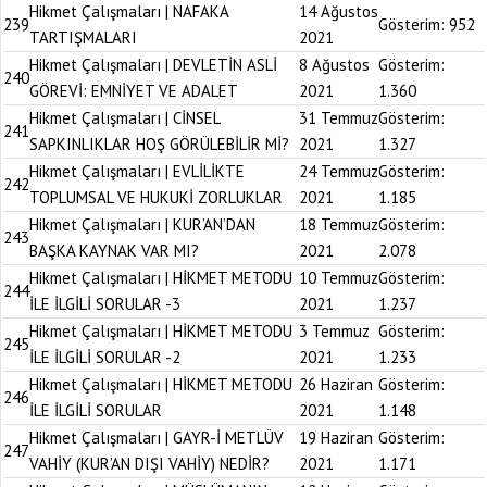
Hikmet Çalışmaları | NAFAKA
14 Ağustos
239
Gösterim:
952
TARTIŞMALARI
2021
Hikmet Çalışmaları | DEVLETİN ASLİ
8 Ağustos
Gösterim:
240
GÖREVİ: EMNİYET VE ADALET
2021
1.360
Hikmet Çalışmaları | CİNSEL
31 Temmuz
Gösterim:
241
SAPKINLIKLAR HOŞ GÖRÜLEBİLİR Mİ?
2021
1.327
Hikmet Çalışmaları | EVLİLİKTE
24 Temmuz
Gösterim:
242
TOPLUMSAL VE HUKUKİ ZORLUKLAR
2021
1.185
Hikmet Çalışmaları | KUR’AN’DAN
18 Temmuz
Gösterim:
243
BAŞKA KAYNAK VAR MI?
2021
2.078
Hikmet Çalışmaları | HİKMET METODU
10 Temmuz
Gösterim:
244
İLE İLGİLİ SORULAR -3
2021
1.237
Hikmet Çalışmaları | HİKMET METODU
3 Temmuz
Gösterim:
245
İLE İLGİLİ SORULAR -2
2021
1.233
Hikmet Çalışmaları | HİKMET METODU
26 Haziran
Gösterim:
246
İLE İLGİLİ SORULAR
2021
1.148
Hikmet Çalışmaları | GAYR-İ METLÜV
19 Haziran
Gösterim:
247
VAHİY (KUR’AN DIŞI VAHİY) NEDİR?
2021
1.171