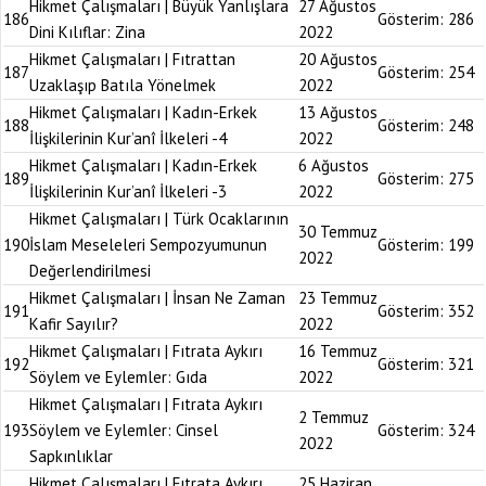
Hikmet Çalışmaları | Büyük Yanlışlara
27 Ağustos
186
Gösterim:
286
Dini Kılıflar: Zina
2022
Hikmet Çalışmaları | Fıtrattan
20 Ağustos
187
Gösterim:
254
Uzaklaşıp Batıla Yönelmek
2022
Hikmet Çalışmaları | Kadın-Erkek
13 Ağustos
188
Gösterim:
248
İlişkilerinin Kur’anî İlkeleri -4
2022
Hikmet Çalışmaları | Kadın-Erkek
6 Ağustos
189
Gösterim:
275
İlişkilerinin Kur’anî İlkeleri -3
2022
Hikmet Çalışmaları | Türk Ocaklarının
30 Temmuz
190
İslam Meseleleri Sempozyumunun
Gösterim:
199
2022
Değerlendirilmesi
Hikmet Çalışmaları | İnsan Ne Zaman
23 Temmuz
191
Gösterim:
352
Kafir Sayılır?
2022
Hikmet Çalışmaları | Fıtrata Aykırı
16 Temmuz
192
Gösterim:
321
Söylem ve Eylemler: Gıda
2022
Hikmet Çalışmaları | Fıtrata Aykırı
2 Temmuz
193
Söylem ve Eylemler: Cinsel
Gösterim:
324
2022
Sapkınlıklar
Hikmet Çalışmaları | Fıtrata Aykırı
25 Haziran