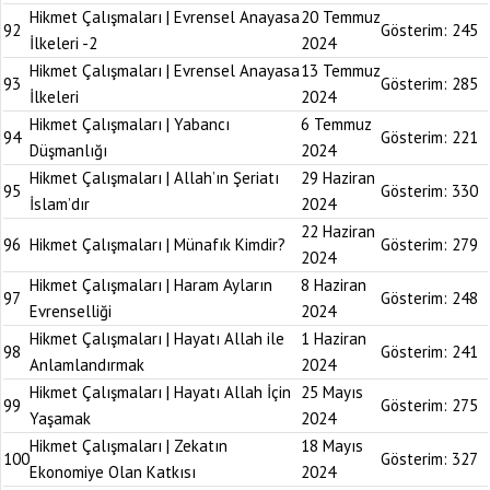
Hikmet Çalışmaları | Evrensel Anayasa
20 Temmuz
92
Gösterim:
245
İlkeleri -2
2024
Hikmet Çalışmaları | Evrensel Anayasa
13 Temmuz
93
Gösterim:
285
İlkeleri
2024
Hikmet Çalışmaları | Yabancı
6 Temmuz
94
Gösterim:
221
Düşmanlığı
2024
Hikmet Çalışmaları | Allah’ın Şeriatı
29 Haziran
95
Gösterim:
330
İslam’dır
2024
22 Haziran
96
Hikmet Çalışmaları | Münafık Kimdir?
Gösterim:
279
2024
Hikmet Çalışmaları | Haram Ayların
8 Haziran
97
Gösterim:
248
Evrenselliği
2024
Hikmet Çalışmaları | Hayatı Allah ile
1 Haziran
98
Gösterim:
241
Anlamlandırmak
2024
Hikmet Çalışmaları | Hayatı Allah İçin
25 Mayıs
99
Gösterim:
275
Yaşamak
2024
Hikmet Çalışmaları | Zekatın
18 Mayıs
100
Gösterim:
327
Ekonomiye Olan Katkısı
2024