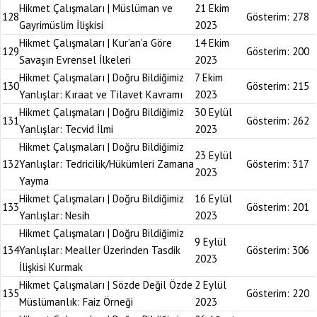
Hikmet Çalışmaları | Müslüman ve
21 Ekim
128
Gösterim:
278
Gayrimüslim İlişkisi
2023
Hikmet Çalışmaları | Kur’an’a Göre
14 Ekim
129
Gösterim:
200
Savaşın Evrensel İlkeleri
2023
Hikmet Çalışmaları | Doğru Bildiğimiz
7 Ekim
130
Gösterim:
215
Yanlışlar: Kıraat ve Tilavet Kavramı
2023
Hikmet Çalışmaları | Doğru Bildiğimiz
30 Eylül
131
Gösterim:
262
Yanlışlar: Tecvid İlmi
2023
Hikmet Çalışmaları | Doğru Bildiğimiz
23 Eylül
132
Yanlışlar: Tedricilik/Hükümleri Zamana
Gösterim:
317
2023
Yayma
Hikmet Çalışmaları | Doğru Bildiğimiz
16 Eylül
133
Gösterim:
201
Yanlışlar: Nesih
2023
Hikmet Çalışmaları | Doğru Bildiğimiz
9 Eylül
134
Yanlışlar: Mealler Üzerinden Tasdik
Gösterim:
306
2023
İlişkisi Kurmak
Hikmet Çalışmaları | Sözde Değil Özde
2 Eylül
135
Gösterim:
220
Müslümanlık: Faiz Örneği
2023