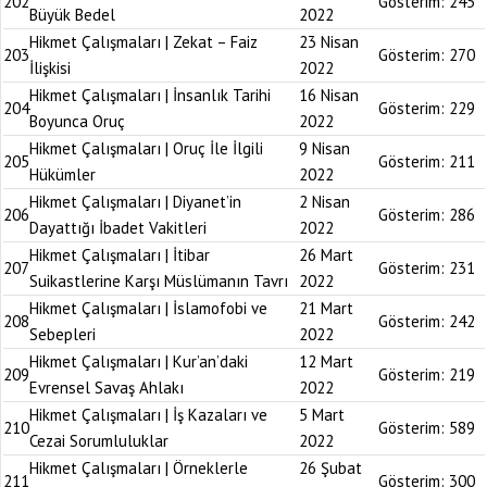
202
Gösterim:
245
Büyük Bedel
2022
Hikmet Çalışmaları | Zekat – Faiz
23 Nisan
203
Gösterim:
270
İlişkisi
2022
Hikmet Çalışmaları | İnsanlık Tarihi
16 Nisan
204
Gösterim:
229
Boyunca Oruç
2022
Hikmet Çalışmaları | Oruç İle İlgili
9 Nisan
205
Gösterim:
211
Hükümler
2022
Hikmet Çalışmaları | Diyanet’in
2 Nisan
206
Gösterim:
286
Dayattığı İbadet Vakitleri
2022
Hikmet Çalışmaları | İtibar
26 Mart
207
Gösterim:
231
Suikastlerine Karşı Müslümanın Tavrı
2022
Hikmet Çalışmaları | İslamofobi ve
21 Mart
208
Gösterim:
242
Sebepleri
2022
Hikmet Çalışmaları | Kur’an’daki
12 Mart
209
Gösterim:
219
Evrensel Savaş Ahlakı
2022
Hikmet Çalışmaları | İş Kazaları ve
5 Mart
210
Gösterim:
589
Cezai Sorumluluklar
2022
Hikmet Çalışmaları | Örneklerle
26 Şubat
211
Gösterim:
300