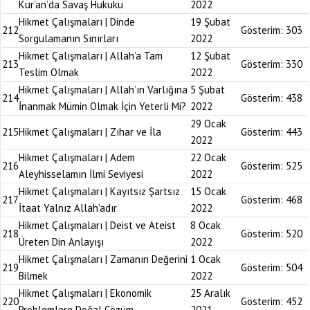
Kur’an’da Savaş Hukuku
2022
Hikmet Çalışmaları | Dinde
19 Şubat
212
Gösterim:
303
Sorgulamanın Sınırları
2022
Hikmet Çalışmaları | Allah’a Tam
12 Şubat
213
Gösterim:
330
Teslim Olmak
2022
Hikmet Çalışmaları | Allah’ın Varlığına
5 Şubat
214
Gösterim:
438
İnanmak Mümin Olmak İçin Yeterli Mi?
2022
29 Ocak
215
Hikmet Çalışmaları | Zıhar ve İla
Gösterim:
443
2022
Hikmet Çalışmaları | Adem
22 Ocak
216
Gösterim:
525
Aleyhisselamın İlmi Seviyesi
2022
Hikmet Çalışmaları | Kayıtsız Şartsız
15 Ocak
217
Gösterim:
468
İtaat Yalnız Allah’adır
2022
Hikmet Çalışmaları | Deist ve Ateist
8 Ocak
218
Gösterim:
520
Üreten Din Anlayışı
2022
Hikmet Çalışmaları | Zamanın Değerini
1 Ocak
219
Gösterim:
504
Bilmek
2022
Hikmet Çalışmaları | Ekonomik
25 Aralık
220
Gösterim:
452
Problemlere Doğal Çözüm
2021