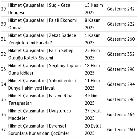
Hikmet Çalışmaları | Suç – Ceza
15 Kasım
29
Gösterim:
242
Dengesi
2025
Hikmet Çalışmaları | Faizli Ekonomi
8 Kasım
30
Gösterim:
222
Olmaz
2025
Hikmet Çalışmaları | Zekat Sadece
1 Kasım
31
Gösterim:
260
Zenginlere mi Farzdır?
2025
Hikmet Çalışmaları | Faizin Sebep
25 Ekim
32
Gösterim:
332
Olduğu Kölelik Sistemi
2025
Hikmet Çalışmaları | Seçilmiş Toplum
18 Ekim
33
Gösterim:
296
Olma İddiası
2025
Hikmet Çalışmaları | Yahudilerdeki
11 Ekim
34
Gösterim:
294
Dünya Hakimiyeti Hayali
2025
Hikmet Çalışmaları | Faiz ve Riba
4 Ekim
35
Gösterim:
296
Tartışmaları
2025
Hikmet Çalışmaları | Uyuşturucu
27 Eylül
36
Gösterim:
364
Maddeler
2025
Hikmet Çalışmaları | Evrensel
20 Eylül
37
Gösterim:
460
Sorunlara Kur’an’dan Çözümler
2025