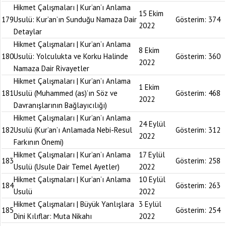
Hikmet Çalışmaları | Kur’an’ı Anlama
15 Ekim
179
Usulü: Kur’an’ın Sunduğu Namaza Dair
Gösterim:
374
2022
Detaylar
Hikmet Çalışmaları | Kur’an’ı Anlama
8 Ekim
180
Usulü: Yolculukta ve Korku Halinde
Gösterim:
360
2022
Namaza Dair Rivayetler
Hikmet Çalışmaları | Kur’an’ı Anlama
1 Ekim
181
Usulü (Muhammed (as)’ın Söz ve
Gösterim:
468
2022
Davranışlarının Bağlayıcılığı)
Hikmet Çalışmaları | Kur’an’ı Anlama
24 Eylül
182
Usulü (Kur’an’ı Anlamada Nebi-Resul
Gösterim:
312
2022
Farkının Önemi)
Hikmet Çalışmaları | Kur’an’ı Anlama
17 Eylül
183
Gösterim:
258
Usulü (Usule Dair Temel Ayetler)
2022
Hikmet Çalışmaları | Kur’an’ı Anlama
10 Eylül
184
Gösterim:
263
Usulü
2022
Hikmet Çalışmaları | Büyük Yanlışlara
3 Eylül
185
Gösterim:
254
Dini Kılıflar: Muta Nikahı
2022