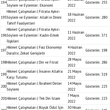
194
Gösterim:
255
Söylem ve Eylemler: Ekonomi
2022
Hikmet Çalışmaları | Fıtrata Aykırı
18 Haziran
195
Söylem ve Eylemler: Allah’ın Dinini
Gösterim:
280
2022
Tahrif Faaliyetleri
Hikmet Çalışmaları | Fıtrata Aykırı
11 Haziran
196
Söylem ve Eylemler: Kadın-Erkek
Gösterim:
371
2022
İlişkileri
Hikmet Çalışmaları | Faiz Ekonomiyi
4 Haziran
197
Gösterim:
198
Daraltır, Zekat Genişletir
2022
28 Mayıs
198
Hikmet Çalışmaları | Din ve Fıtrat
Gösterim:
286
2022
Hikmet Çalışmaları | İnsanın Allah’a
21 Mayıs
199
Gösterim:
319
Karşı Tutumu
2022
Hikmet Çalışmaları | İbrahimî Dinler
14 Mayıs
200
Gösterim:
225
Söylemi
2022
7 Mayıs
201
Hikmet Çalışmaları | Tek Din İslam
Gösterim:
223
2022
Hikmet Çalışmaları | Büyük Ödül İçin
30 Nisan