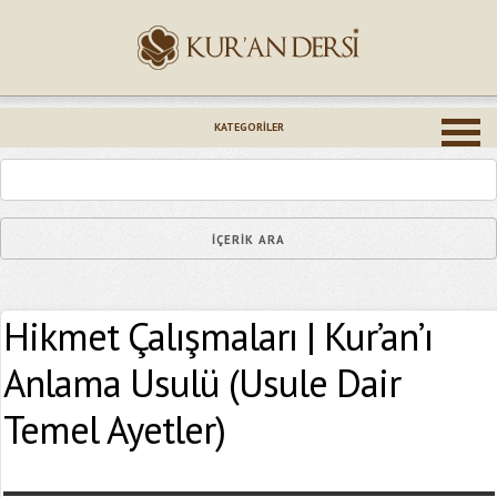
İsminiz (*)
KATEGORILER
Epostanız (*)
Hikmet Çalışmaları | Kur’an’ı
Yaşadığınız Hatanın Ayrıntıları
Anlama Usulü (Usule Dair
Temel Ayetler)
Bağlantıyı Gönderin