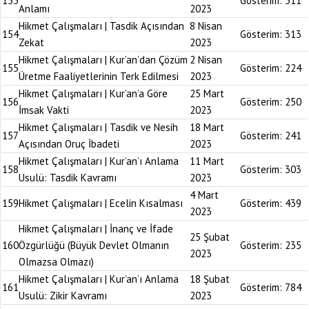
153
Gösterim:
311
Anlamı
2023
Hikmet Çalışmaları | Tasdik Açısından
8 Nisan
154
Gösterim:
313
Zekat
2023
Hikmet Çalışmaları | Kur’an’dan Çözüm
2 Nisan
155
Gösterim:
224
Üretme Faaliyetlerinin Terk Edilmesi
2023
Hikmet Çalışmaları | Kur’an’a Göre
25 Mart
156
Gösterim:
250
İmsak Vakti
2023
Hikmet Çalışmaları | Tasdik ve Nesih
18 Mart
157
Gösterim:
241
Açısından Oruç İbadeti
2023
Hikmet Çalışmaları | Kur’an’ı Anlama
11 Mart
158
Gösterim:
303
Usulü: Tasdik Kavramı
2023
4 Mart
159
Hikmet Çalışmaları | Ecelin Kısalması
Gösterim:
439
2023
Hikmet Çalışmaları | İnanç ve İfade
25 Şubat
160
Özgürlüğü (Büyük Devlet Olmanın
Gösterim:
235
2023
Olmazsa Olmazı)
Hikmet Çalışmaları | Kur’an’ı Anlama
18 Şubat
161
Gösterim:
784
Usulü: Zikir Kavramı
2023