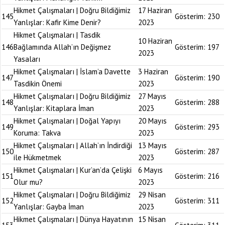
Hikmet Çalışmaları | Doğru Bildiğimiz
17 Haziran
145
Gösterim:
230
Yanlışlar: Kafir Kime Denir?
2023
Hikmet Çalışmaları | Tasdik
10 Haziran
146
Bağlamında Allah’ın Değişmez
Gösterim:
197
2023
Yasaları
Hikmet Çalışmaları | İslam’a Davette
3 Haziran
147
Gösterim:
190
Tasdikin Önemi
2023
Hikmet Çalışmaları | Doğru Bildiğimiz
27 Mayıs
148
Gösterim:
288
Yanlışlar: Kitaplara İman
2023
Hikmet Çalışmaları | Doğal Yapıyı
20 Mayıs
149
Gösterim:
293
Koruma: Takva
2023
Hikmet Çalışmaları | Allah’ın İndirdiği
13 Mayıs
150
Gösterim:
287
ile Hükmetmek
2023
Hikmet Çalışmaları | Kur’an’da Çelişki
6 Mayıs
151
Gösterim:
216
Olur mu?
2023
Hikmet Çalışmaları | Doğru Bildiğimiz
29 Nisan
152
Gösterim:
311
Yanlışlar: Gayba İman
2023
Hikmet Çalışmaları | Dünya Hayatının
15 Nisan