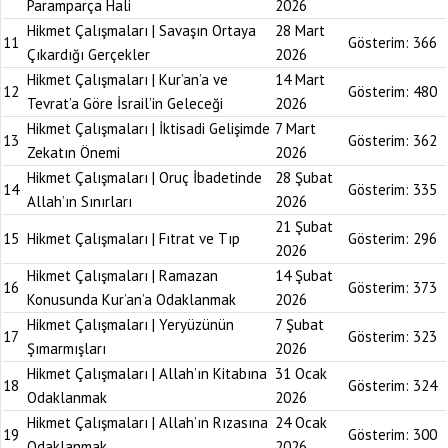
Paramparça Hali
2026
Hikmet Çalışmaları | Savaşın Ortaya
28 Mart
11
Gösterim:
366
Çıkardığı Gerçekler
2026
Hikmet Çalışmaları | Kur’an’a ve
14 Mart
12
Gösterim:
480
Tevrat’a Göre İsrail’in Geleceği
2026
Hikmet Çalışmaları | İktisadi Gelişimde
7 Mart
13
Gösterim:
362
Zekatın Önemi
2026
Hikmet Çalışmaları | Oruç İbadetinde
28 Şubat
14
Gösterim:
335
Allah’ın Sınırları
2026
21 Şubat
15
Hikmet Çalışmaları | Fıtrat ve Tıp
Gösterim:
296
2026
Hikmet Çalışmaları | Ramazan
14 Şubat
16
Gösterim:
373
Konusunda Kur’an’a Odaklanmak
2026
Hikmet Çalışmaları | Yeryüzünün
7 Şubat
17
Gösterim:
323
Şımarmışları
2026
Hikmet Çalışmaları | Allah’ın Kitabına
31 Ocak
18
Gösterim:
324
Odaklanmak
2026
Hikmet Çalışmaları | Allah’ın Rızasına
24 Ocak
19
Gösterim:
300
Odaklanmak
2026