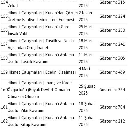
154
Gösterim:
313
Zekat
2023
Hikmet Çalışmaları | Kur’an’dan Çözüm
2 Nisan
155
Gösterim:
224
Üretme Faaliyetlerinin Terk Edilmesi
2023
Hikmet Çalışmaları | Kur’an’a Göre
25 Mart
156
Gösterim:
250
İmsak Vakti
2023
Hikmet Çalışmaları | Tasdik ve Nesih
18 Mart
157
Gösterim:
241
Açısından Oruç İbadeti
2023
Hikmet Çalışmaları | Kur’an’ı Anlama
11 Mart
158
Gösterim:
303
Usulü: Tasdik Kavramı
2023
4 Mart
159
Hikmet Çalışmaları | Ecelin Kısalması
Gösterim:
439
2023
Hikmet Çalışmaları | İnanç ve İfade
25 Şubat
160
Özgürlüğü (Büyük Devlet Olmanın
Gösterim:
234
2023
Olmazsa Olmazı)
Hikmet Çalışmaları | Kur’an’ı Anlama
18 Şubat
161
Gösterim:
784
Usulü: Zikir Kavramı
2023
Hikmet Çalışmaları | Kur’an’ı Anlama
11 Şubat
162
Gösterim:
212
Usulü: Kitap Kavramı
2023