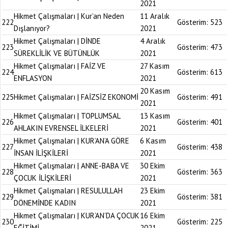
2021
Hikmet Çalışmaları | Kur’an Neden
11 Aralık
222
Gösterim:
523
Dışlanıyor?
2021
Hikmet Çalışmaları | DİNDE
4 Aralık
223
Gösterim:
473
SÜREKLİLİK VE BÜTÜNLÜK
2021
Hikmet Çalışmaları | FAİZ VE
27 Kasım
224
Gösterim:
613
ENFLASYON
2021
20 Kasım
225
Hikmet Çalışmaları | FAİZSİZ EKONOMİ
Gösterim:
491
2021
Hikmet Çalışmaları | TOPLUMSAL
13 Kasım
226
Gösterim:
401
AHLAKIN EVRENSEL İLKELERİ
2021
Hikmet Çalışmaları | KUR’AN’A GÖRE
6 Kasım
227
Gösterim:
438
İNSAN İLİŞKİLERİ
2021
Hikmet Çalışmaları | ANNE-BABA VE
30 Ekim
228
Gösterim:
363
ÇOCUK İLİŞKİLERİ
2021
Hikmet Çalışmaları | RESULULLAH
23 Ekim
229
Gösterim:
381
DÖNEMİNDE KADIN
2021
Hikmet Çalışmaları | KUR’AN’DA ÇOCUK
16 Ekim
230
Gösterim:
225
EĞİTİMİ
2021