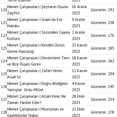
Tercih Edenler
2023
Hikmet Çalışmaları | Şeytanın Oyunu
16 Aralık
120
Gösterim:
192
Zayıftır
2023
Hikmet Çalışmaları | İslam’da Esir
9 Aralık
121
Gösterim:
238
Hukuku
2023
Hikmet Çalışmaları | Sözünden Cayma
2 Aralık
122
Gösterim:
176
Kültürü
2023
Hikmet Çalışmaları | Kendini Üstün
25 Kasım
123
Gösterim:
185
Görme Hastalığı
2023
Hikmet Çalışmaları | Devletlerin Tavrı
18 Kasım
124
Gösterim:
182
ve Bize Düşen Görev
2023
Hikmet Çalışmaları | Zaferi Veren
11 Kasım
125
Gösterim:
204
Allah’tır
2023
Hikmet Çalışmaları | Doğru Bildiğimiz
4 Kasım
126
Gösterim:
245
Yanlışlar: Ordu-Millet
2023
Hikmet Çalışmaları | Allah Kime, Ne
28 Ekim
127
Gösterim:
254
Zaman Yardım Eder?
2023
Hikmet Çalışmaları | Müslüman ve
21 Ekim
128
Gösterim:
278
Gayrimüslim İlişkisi
2023