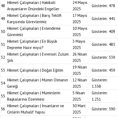
Hikmet Çalışmaları | Hakikati
24 Mayıs
48
Gösterim:
478
Arayanların Önündeki Engeller
2025
Hikmet Çalışmaları | Barış Teklifi
17 Mayıs
49
Gösterim:
441
Karşısında Görevlerimiz
2025
Hikmet Çalışmaları | Evlendirme
10 Mayıs
50
Gösterim:
409
Görevimiz
2025
Hikmet Çalışmaları | En Büyük
3 Mayıs
51
Gösterim:
483
Depreme Hazır mıyız?
2025
Hikmet Çalışmaları | Evrensel Zulüm:
26 Nisan
52
Gösterim:
539
Şirk
2025
19 Nisan
53
Hikmet Çalışmaları | Doğal Eğitim
Gösterim:
459
2025
Hikmet Çalışmaları | Mümin Olmanın
12 Nisan
Gösterim:
54
Gereği
2025
1.338
Hikmet Çalışmaları | Müminlerin
5 Nisan
Gösterim:
55
Başkalarına Özenmesi
2025
1.251
Hikmet Çalışmaları | İnsanların ve
30 Mart
56
Gösterim:
390
Cinlerin Muhalif Yapısı
2025