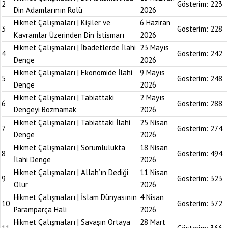
2
Gösterim:
223
Din Adamlarının Rolü
2026
Hikmet Çalışmaları | Kişiler ve
6 Haziran
3
Gösterim:
228
Kavramlar Üzerinden Din İstismarı
2026
Hikmet Çalışmaları | İbadetlerde İlahi
23 Mayıs
4
Gösterim:
242
Denge
2026
Hikmet Çalışmaları | Ekonomide İlahi
9 Mayıs
5
Gösterim:
248
Denge
2026
Hikmet Çalışmaları | Tabiattaki
2 Mayıs
6
Gösterim:
288
Dengeyi Bozmamak
2026
Hikmet Çalışmaları | Tabiattaki İlahi
25 Nisan
7
Gösterim:
274
Denge
2026
Hikmet Çalışmaları | Sorumlulukta
18 Nisan
8
Gösterim:
494
İlahi Denge
2026
Hikmet Çalışmaları | Allah’ın Dediği
11 Nisan
9
Gösterim:
323
Olur
2026
Hikmet Çalışmaları | İslam Dünyasının
4 Nisan
10
Gösterim:
372
Paramparça Hali
2026
Hikmet Çalışmaları | Savaşın Ortaya
28 Mart