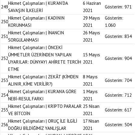
Hikmet Çalışmaları | KUR’AN’DA
6 Haziran
249
Gösterim:
971
SAVAŞIN İLKELERİ
2021
Hikmet Çalışmaları | KADININ
29 Mayıs
Gösterim:
250
KORUNMASI
2021
1.060
Hikmet Çalışmaları | İNANCIN
26 Mayıs
251
Gösterim:
834
SORGULANMASI
2021
Hikmet Çalışmaları | ÖNCEKİ
ÜMMETLER ÜZERİNDEN YAPILAN
15 Mayıs
252
Gösterim:
904
UYARILAR: DÜNYAYI AHİRETE TERCİH
2021
ETME
Hikmet Çalışmaları | ZEKÂT (KİMDEN
8 Mayıs
253
Gösterim:
704
ALINIR, KİME VERİLİR?)
2021
Hikmet Çalışmaları | KUR’AN’A GÖRE
1 Mayıs
254
Gösterim:
712
NEBİ-RESUL FARKI
2021
Hikmet Çalışmaları | KRİPTO PARALAR
25 Nisan
255
Gösterim:
617
VE BİTCOİN
2021
Hikmet Çalışmaları | ORUÇ İLE İLGİLİ
17 Nisan
256
Gösterim:
504
DOĞRU BİLDİĞİMİZ YANLIŞLAR
2021