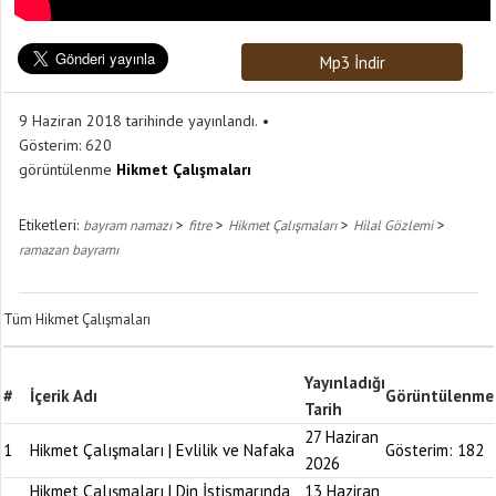
Mp3 İndir
9 Haziran 2018 tarihinde yayınlandı.
Gösterim:
620
görüntülenme
Hikmet Çalışmaları
Etiketleri:
>
>
>
>
bayram namazı
fitre
Hikmet Çalışmaları
Hilal Gözlemi
ramazan bayramı
Tüm Hikmet Çalışmaları
Yayınladığı
#
İçerik Adı
Görüntülenme
Tarih
27 Haziran
1
Hikmet Çalışmaları | Evlilik ve Nafaka
Gösterim:
182
2026
Hikmet Çalışmaları | Din İstismarında
13 Haziran