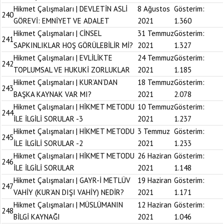
Hikmet Çalışmaları | DEVLETİN ASLİ
8 Ağustos
Gösterim:
240
GÖREVİ: EMNİYET VE ADALET
2021
1.360
Hikmet Çalışmaları | CİNSEL
31 Temmuz
Gösterim:
241
SAPKINLIKLAR HOŞ GÖRÜLEBİLİR Mİ?
2021
1.327
Hikmet Çalışmaları | EVLİLİKTE
24 Temmuz
Gösterim:
242
TOPLUMSAL VE HUKUKİ ZORLUKLAR
2021
1.185
Hikmet Çalışmaları | KUR’AN’DAN
18 Temmuz
Gösterim:
243
BAŞKA KAYNAK VAR MI?
2021
2.078
Hikmet Çalışmaları | HİKMET METODU
10 Temmuz
Gösterim:
244
İLE İLGİLİ SORULAR -3
2021
1.237
Hikmet Çalışmaları | HİKMET METODU
3 Temmuz
Gösterim:
245
İLE İLGİLİ SORULAR -2
2021
1.233
Hikmet Çalışmaları | HİKMET METODU
26 Haziran
Gösterim:
246
İLE İLGİLİ SORULAR
2021
1.148
Hikmet Çalışmaları | GAYR-İ METLÜV
19 Haziran
Gösterim:
247
VAHİY (KUR’AN DIŞI VAHİY) NEDİR?
2021
1.171
Hikmet Çalışmaları | MÜSLÜMANIN
12 Haziran
Gösterim:
248
BİLGİ KAYNAĞI
2021
1.046