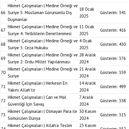
Hikmet Çalışmaları | Medine Örneği ve
18 Ocak
66
Suriye 5: Müslüman Görünümlü Dış
Gösterim:
341
2025
Düşmanlar
Hikmet Çalışmaları | Medine Örneği ve
11 Ocak
67
Gösterim:
416
Suriye 4: Yetkililerin Denetlenmesi
2025
Hikmet Çalışmaları | Medine Örneği ve
4 Ocak
68
Gösterim:
430
Suriye 3: Ceza Hukuku
2025
Hikmet Çalışmaları | Medine Örneği ve
28 Aralık
69
Gösterim:
376
Suriye 2: Ordu-Millet Yapılanması
2024
Hikmet Çalışmaları | Medine Örneği ve
21 Aralık
70
Gösterim:
359
Suriye
2024
Hikmet Çalışmaları | Herkesin En
14 Aralık
71
Gösterim:
499
Yakını Allah’tır
2024
Hikmet Çalışmaları | Can ve Mal
7 Aralık
72
Gösterim:
338
Güvenliği İçin Savaş
2024
Hikmet Çalışmaları | Olmayan Para ile
30 Kasım
73
Gösterim:
315
Sömürülen Dünya
2024
Hikmet Çalışmaları | Allah’a Teslim
23 Kasım
74
Gösterim:
352