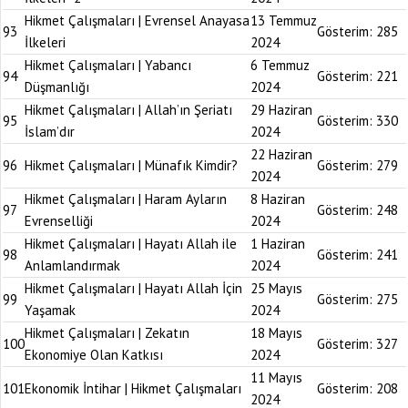
Hikmet Çalışmaları | Evrensel Anayasa
13 Temmuz
93
Gösterim:
285
İlkeleri
2024
Hikmet Çalışmaları | Yabancı
6 Temmuz
94
Gösterim:
221
Düşmanlığı
2024
Hikmet Çalışmaları | Allah’ın Şeriatı
29 Haziran
95
Gösterim:
330
İslam’dır
2024
22 Haziran
96
Hikmet Çalışmaları | Münafık Kimdir?
Gösterim:
279
2024
Hikmet Çalışmaları | Haram Ayların
8 Haziran
97
Gösterim:
248
Evrenselliği
2024
Hikmet Çalışmaları | Hayatı Allah ile
1 Haziran
98
Gösterim:
241
Anlamlandırmak
2024
Hikmet Çalışmaları | Hayatı Allah İçin
25 Mayıs
99
Gösterim:
275
Yaşamak
2024
Hikmet Çalışmaları | Zekatın
18 Mayıs
100
Gösterim:
327
Ekonomiye Olan Katkısı
2024
11 Mayıs
101
Ekonomik İntihar | Hikmet Çalışmaları
Gösterim:
208
2024