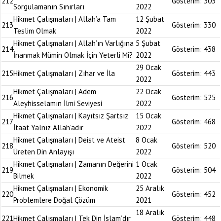
212
Gösterim:
303
Sorgulamanın Sınırları
2022
Hikmet Çalışmaları | Allah’a Tam
12 Şubat
213
Gösterim:
330
Teslim Olmak
2022
Hikmet Çalışmaları | Allah’ın Varlığına
5 Şubat
214
Gösterim:
438
İnanmak Mümin Olmak İçin Yeterli Mi?
2022
29 Ocak
215
Hikmet Çalışmaları | Zıhar ve İla
Gösterim:
443
2022
Hikmet Çalışmaları | Adem
22 Ocak
216
Gösterim:
525
Aleyhisselamın İlmi Seviyesi
2022
Hikmet Çalışmaları | Kayıtsız Şartsız
15 Ocak
217
Gösterim:
468
İtaat Yalnız Allah’adır
2022
Hikmet Çalışmaları | Deist ve Ateist
8 Ocak
218
Gösterim:
520
Üreten Din Anlayışı
2022
Hikmet Çalışmaları | Zamanın Değerini
1 Ocak
219
Gösterim:
504
Bilmek
2022
Hikmet Çalışmaları | Ekonomik
25 Aralık
220
Gösterim:
452
Problemlere Doğal Çözüm
2021
18 Aralık
221
Hikmet Çalışmaları | Tek Din İslam’dır
Gösterim:
448