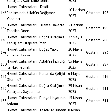
Yanlışlar: Kafir Kime Denir?
2023
Hikmet Çalışmaları | Tasdik
10 Haziran
146
Bağlamında Allah’ın Değişmez
Gösterim:
197
2023
Yasaları
Hikmet Çalışmaları | İslam’a Davette
3 Haziran
147
Gösterim:
190
Tasdikin Önemi
2023
Hikmet Çalışmaları | Doğru Bildiğimiz
27 Mayıs
148
Gösterim:
288
Yanlışlar: Kitaplara İman
2023
Hikmet Çalışmaları | Doğal Yapıyı
20 Mayıs
149
Gösterim:
293
Koruma: Takva
2023
Hikmet Çalışmaları | Allah’ın İndirdiği
13 Mayıs
150
Gösterim:
287
ile Hükmetmek
2023
Hikmet Çalışmaları | Kur’an’da Çelişki
6 Mayıs
151
Gösterim:
216
Olur mu?
2023
Hikmet Çalışmaları | Doğru Bildiğimiz
29 Nisan
152
Gösterim:
311
Yanlışlar: Gayba İman
2023
Hikmet Çalışmaları | Dünya Hayatının
15 Nisan
153
Gösterim:
311
Anlamı
2023
Hikmet Çalışmaları | Tasdik Açısından
8 Nisan