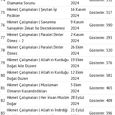
Olamama Sorunu
2024
Hikmet Çalışmaları | Şeytan İşi
16 Kasım
75
Gösterim:
317
Pislikler
2024
Hikmet Çalışmaları | Savunma
9 Kasım
76
Gösterim:
390
Sanayiinin Zekat İle Desteklenmesi
2024
Hikmet Çalışmaları | Paralel Dinler
2 Kasım
77
Gösterim:
293
Ölmez – 2
2024
Hikmet Çalışmaları | Paralel Dinler
26 Ekim
78
Gösterim:
320
Ölmez
2024
Hikmet Çalışmaları | Allah’ın Kurduğu
19 Ekim
79
Gösterim:
376
Doğal Aile Düzeni
2024
Hikmet Çalışmaları | Allah’ın Kurduğu
12 Ekim
80
Gösterim:
381
Doğal Düzen
2024
Hikmet Çalışmaları | Müslüman
5 Ekim
81
Gösterim:
465
Olmanın Kazandırdıkları
2024
Hikmet Çalışmaları | Her İnsan Müslim
28 Eylül
82
Gösterim:
409
Doğar
2024
Hikmet Çalışmaları | Allah’ın İndirdiği
21 Eylül
83
Gösterim:
396