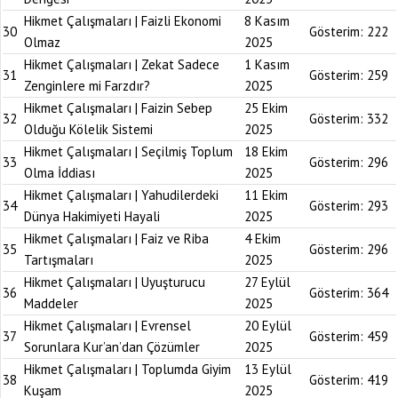
Hikmet Çalışmaları | Faizli Ekonomi
8 Kasım
30
Gösterim:
222
Olmaz
2025
Hikmet Çalışmaları | Zekat Sadece
1 Kasım
31
Gösterim:
259
Zenginlere mi Farzdır?
2025
Hikmet Çalışmaları | Faizin Sebep
25 Ekim
32
Gösterim:
332
Olduğu Kölelik Sistemi
2025
Hikmet Çalışmaları | Seçilmiş Toplum
18 Ekim
33
Gösterim:
296
Olma İddiası
2025
Hikmet Çalışmaları | Yahudilerdeki
11 Ekim
34
Gösterim:
293
Dünya Hakimiyeti Hayali
2025
Hikmet Çalışmaları | Faiz ve Riba
4 Ekim
35
Gösterim:
296
Tartışmaları
2025
Hikmet Çalışmaları | Uyuşturucu
27 Eylül
36
Gösterim:
364
Maddeler
2025
Hikmet Çalışmaları | Evrensel
20 Eylül
37
Gösterim:
459
Sorunlara Kur’an’dan Çözümler
2025
Hikmet Çalışmaları | Toplumda Giyim
13 Eylül
38
Gösterim:
419
Kuşam
2025