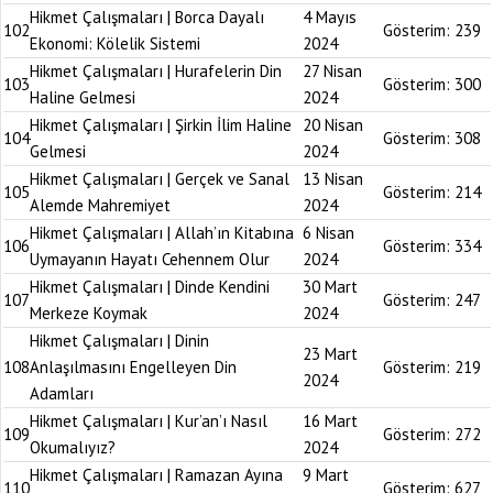
Hikmet Çalışmaları | Borca Dayalı
4 Mayıs
102
Gösterim:
239
Ekonomi: Kölelik Sistemi
2024
Hikmet Çalışmaları | Hurafelerin Din
27 Nisan
103
Gösterim:
300
Haline Gelmesi
2024
Hikmet Çalışmaları | Şirkin İlim Haline
20 Nisan
104
Gösterim:
308
Gelmesi
2024
Hikmet Çalışmaları | Gerçek ve Sanal
13 Nisan
105
Gösterim:
214
Alemde Mahremiyet
2024
Hikmet Çalışmaları | Allah’ın Kitabına
6 Nisan
106
Gösterim:
334
Uymayanın Hayatı Cehennem Olur
2024
Hikmet Çalışmaları | Dinde Kendini
30 Mart
107
Gösterim:
247
Merkeze Koymak
2024
Hikmet Çalışmaları | Dinin
23 Mart
108
Anlaşılmasını Engelleyen Din
Gösterim:
219
2024
Adamları
Hikmet Çalışmaları | Kur’an’ı Nasıl
16 Mart
109
Gösterim:
272
Okumalıyız?
2024
Hikmet Çalışmaları | Ramazan Ayına
9 Mart
110
Gösterim:
627