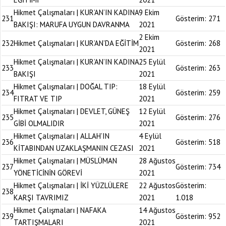
Hikmet Çalışmaları | KUR’AN’IN KADINA
9 Ekim
231
Gösterim:
271
BAKIŞI: MARUFA UYGUN DAVRANMA
2021
2 Ekim
232
Hikmet Çalışmaları | KUR’AN’DA EĞİTİM
Gösterim:
268
2021
Hikmet Çalışmaları | KUR’AN’IN KADINA
25 Eylül
233
Gösterim:
263
BAKIŞI
2021
Hikmet Çalışmaları | DOĞAL TIP:
18 Eylül
234
Gösterim:
259
FITRAT VE TIP
2021
Hikmet Çalışmaları | DEVLET, GÜNEŞ
12 Eylül
235
Gösterim:
276
GİBİ OLMALIDIR
2021
Hikmet Çalışmaları | ALLAH’IN
4 Eylül
236
Gösterim:
518
KİTABINDAN UZAKLAŞMANIN CEZASI
2021
Hikmet Çalışmaları | MÜSLÜMAN
28 Ağustos
237
Gösterim:
734
YÖNETİCİNİN GÖREVİ
2021
Hikmet Çalışmaları | İKİ YÜZLÜLERE
22 Ağustos
Gösterim:
238
KARŞI TAVRIMIZ
2021
1.018
Hikmet Çalışmaları | NAFAKA
14 Ağustos
239
Gösterim:
952
TARTIŞMALARI
2021