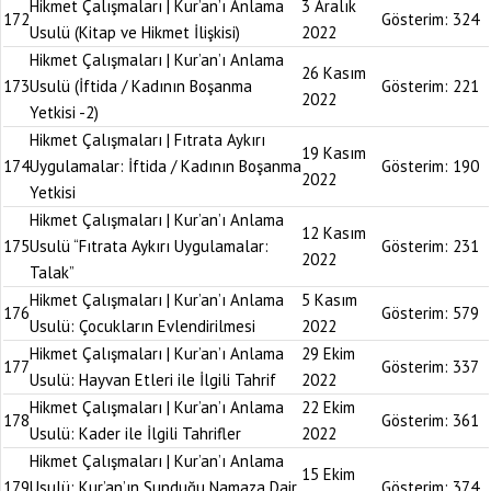
Hikmet Çalışmaları | Kur’an’ı Anlama
3 Aralık
172
Gösterim:
324
Usulü (Kitap ve Hikmet İlişkisi)
2022
Hikmet Çalışmaları | Kur’an’ı Anlama
26 Kasım
173
Usulü (İftida / Kadının Boşanma
Gösterim:
221
2022
Yetkisi -2)
Hikmet Çalışmaları | Fıtrata Aykırı
19 Kasım
174
Uygulamalar: İftida / Kadının Boşanma
Gösterim:
190
2022
Yetkisi
Hikmet Çalışmaları | Kur’an’ı Anlama
12 Kasım
175
Usulü “Fıtrata Aykırı Uygulamalar:
Gösterim:
231
2022
Talak”
Hikmet Çalışmaları | Kur’an’ı Anlama
5 Kasım
176
Gösterim:
579
Usulü: Çocukların Evlendirilmesi
2022
Hikmet Çalışmaları | Kur’an’ı Anlama
29 Ekim
177
Gösterim:
337
Usulü: Hayvan Etleri ile İlgili Tahrif
2022
Hikmet Çalışmaları | Kur’an’ı Anlama
22 Ekim
178
Gösterim:
361
Usulü: Kader ile İlgili Tahrifler
2022
Hikmet Çalışmaları | Kur’an’ı Anlama
15 Ekim
179
Usulü: Kur’an’ın Sunduğu Namaza Dair
Gösterim:
374