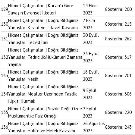
Hikmet Çalışmaları | Kur’an’a Göre
14 Ekim
129
Gösterim:
200
Savaşın Evrensel İlkeleri
2023
Hikmet Çalışmaları | Doğru Bildiğimiz
7 Ekim
130
Gösterim:
215
Yanlışlar: Kıraat ve Tilavet Kavramı
2023
Hikmet Çalışmaları | Doğru Bildiğimiz
30 Eylül
131
Gösterim:
262
Yanlışlar: Tecvid İlmi
2023
Hikmet Çalışmaları | Doğru Bildiğimiz
23 Eylül
132
Yanlışlar: Tedricilik/Hükümleri Zamana
Gösterim:
317
2023
Yayma
Hikmet Çalışmaları | Doğru Bildiğimiz
16 Eylül
133
Gösterim:
201
Yanlışlar: Nesih
2023
Hikmet Çalışmaları | Doğru Bildiğimiz
9 Eylül
134
Yanlışlar: Mealler Üzerinden Tasdik
Gösterim:
306
2023
İlişkisi Kurmak
Hikmet Çalışmaları | Sözde Değil Özde
2 Eylül
135
Gösterim:
220
Müslümanlık: Faiz Örneği
2023
Hikmet Çalışmaları | Doğru Bildiğimiz
26 Ağustos
136
Gösterim:
243
Yanlışlar: Halife ve Melek Kavramı
2023