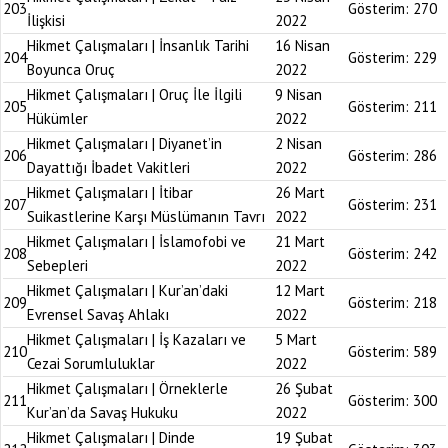
203
Gösterim:
270
İlişkisi
2022
Hikmet Çalışmaları | İnsanlık Tarihi
16 Nisan
204
Gösterim:
229
Boyunca Oruç
2022
Hikmet Çalışmaları | Oruç İle İlgili
9 Nisan
205
Gösterim:
211
Hükümler
2022
Hikmet Çalışmaları | Diyanet’in
2 Nisan
206
Gösterim:
286
Dayattığı İbadet Vakitleri
2022
Hikmet Çalışmaları | İtibar
26 Mart
207
Gösterim:
231
Suikastlerine Karşı Müslümanın Tavrı
2022
Hikmet Çalışmaları | İslamofobi ve
21 Mart
208
Gösterim:
242
Sebepleri
2022
Hikmet Çalışmaları | Kur’an’daki
12 Mart
209
Gösterim:
218
Evrensel Savaş Ahlakı
2022
Hikmet Çalışmaları | İş Kazaları ve
5 Mart
210
Gösterim:
589
Cezai Sorumluluklar
2022
Hikmet Çalışmaları | Örneklerle
26 Şubat
211
Gösterim:
300
Kur’an’da Savaş Hukuku
2022
Hikmet Çalışmaları | Dinde
19 Şubat