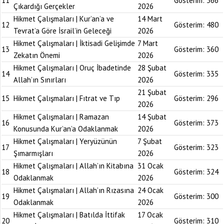
11
Gösterim:
366
Çıkardığı Gerçekler
2026
Hikmet Çalışmaları | Kur’an’a ve
14 Mart
12
Gösterim:
480
Tevrat’a Göre İsrail’in Geleceği
2026
Hikmet Çalışmaları | İktisadi Gelişimde
7 Mart
13
Gösterim:
360
Zekatın Önemi
2026
Hikmet Çalışmaları | Oruç İbadetinde
28 Şubat
14
Gösterim:
335
Allah’ın Sınırları
2026
21 Şubat
15
Hikmet Çalışmaları | Fıtrat ve Tıp
Gösterim:
296
2026
Hikmet Çalışmaları | Ramazan
14 Şubat
16
Gösterim:
373
Konusunda Kur’an’a Odaklanmak
2026
Hikmet Çalışmaları | Yeryüzünün
7 Şubat
17
Gösterim:
323
Şımarmışları
2026
Hikmet Çalışmaları | Allah’ın Kitabına
31 Ocak
18
Gösterim:
324
Odaklanmak
2026
Hikmet Çalışmaları | Allah’ın Rızasına
24 Ocak
19
Gösterim:
300
Odaklanmak
2026
Hikmet Çalışmaları | Batılda İttifak
17 Ocak
20
Gösterim:
310