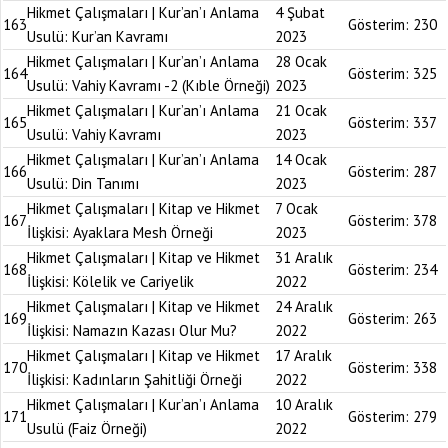
Hikmet Çalışmaları | Kur’an’ı Anlama
4 Şubat
163
Gösterim:
230
Usulü: Kur’an Kavramı
2023
Hikmet Çalışmaları | Kur’an’ı Anlama
28 Ocak
164
Gösterim:
325
Usulü: Vahiy Kavramı -2 (Kıble Örneği)
2023
Hikmet Çalışmaları | Kur’an’ı Anlama
21 Ocak
165
Gösterim:
337
Usulü: Vahiy Kavramı
2023
Hikmet Çalışmaları | Kur’an’ı Anlama
14 Ocak
166
Gösterim:
287
Usulü: Din Tanımı
2023
Hikmet Çalışmaları | Kitap ve Hikmet
7 Ocak
167
Gösterim:
378
İlişkisi: Ayaklara Mesh Örneği
2023
Hikmet Çalışmaları | Kitap ve Hikmet
31 Aralık
168
Gösterim:
234
İlişkisi: Kölelik ve Cariyelik
2022
Hikmet Çalışmaları | Kitap ve Hikmet
24 Aralık
169
Gösterim:
263
İlişkisi: Namazın Kazası Olur Mu?
2022
Hikmet Çalışmaları | Kitap ve Hikmet
17 Aralık
170
Gösterim:
338
İlişkisi: Kadınların Şahitliği Örneği
2022
Hikmet Çalışmaları | Kur’an’ı Anlama
10 Aralık
171
Gösterim:
279
Usulü (Faiz Örneği)
2022