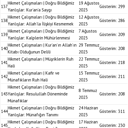
Hikmet Çalışmaları | Doğru Bildiğimiz
19 Ağustos
137
Gösterim:
299
Yanlışlar: Kur’an’a Saygı
2023
Hikmet Çalışmaları | Doğru Bildiğimiz
12 Ağustos
138
Gösterim:
286
Yanlışlar: Allah’la İlişkiyi Kesmemek
2023
Hikmet Çalışmaları | Doğru Bildiğimiz
7 Ağustos
139
Gösterim:
209
Yanlışlar: Kalplerin Mühürlenmesi
2023
Hikmet Çalışmaları | Kur’an’ın Allah’ın
29 Temmuz
140
Gösterim:
208
Kitabı Olduğunun Delili
2023
Hikmet Çalışmaları | Müşriklerin Ruh
22 Temmuz
141
Gösterim:
218
Hali
2023
Hikmet Çalışmaları | Kafir ve
15 Temmuz
142
Gösterim:
211
Münafıkların Ruh Hali
2023
Hikmet Çalışmaları | Doğru Bildiğimiz
8 Temmuz
143
Yanlışlar: Resulullah Döneminde
Gösterim:
208
2023
Münafıklar
Hikmet Çalışmaları | Doğru Bildiğimiz
24 Haziran
144
Gösterim:
311
Yanlışlar: Münafığın Tanımı
2023
Hikmet Çalışmaları | Doğru Bildiğimiz
17 Haziran
145
Gösterim:
230