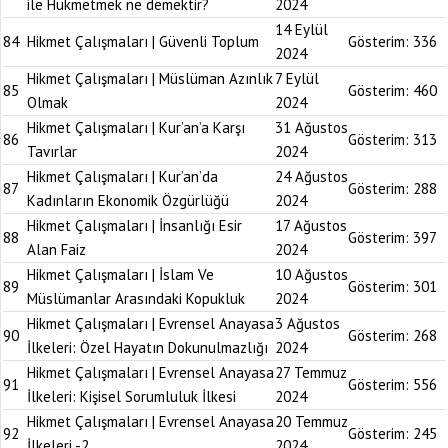
ile Hükmetmek ne demektir?
2024
14 Eylül
84
Hikmet Çalışmaları | Güvenli Toplum
Gösterim:
336
2024
Hikmet Çalışmaları | Müslüman Azınlık
7 Eylül
85
Gösterim:
460
Olmak
2024
Hikmet Çalışmaları | Kur’an’a Karşı
31 Ağustos
86
Gösterim:
313
Tavırlar
2024
Hikmet Çalışmaları | Kur’an’da
24 Ağustos
87
Gösterim:
288
Kadınların Ekonomik Özgürlüğü
2024
Hikmet Çalışmaları | İnsanlığı Esir
17 Ağustos
88
Gösterim:
397
Alan Faiz
2024
Hikmet Çalışmaları | İslam Ve
10 Ağustos
89
Gösterim:
301
Müslümanlar Arasındaki Kopukluk
2024
Hikmet Çalışmaları | Evrensel Anayasa
3 Ağustos
90
Gösterim:
268
İlkeleri: Özel Hayatın Dokunulmazlığı
2024
Hikmet Çalışmaları | Evrensel Anayasa
27 Temmuz
91
Gösterim:
556
İlkeleri: Kişisel Sorumluluk İlkesi
2024
Hikmet Çalışmaları | Evrensel Anayasa
20 Temmuz
92
Gösterim:
245
İlkeleri -2
2024