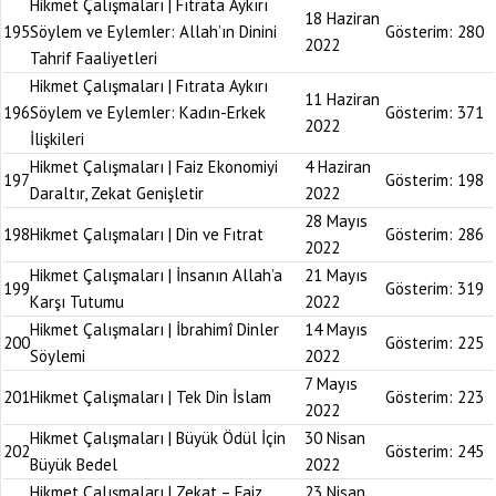
Hikmet Çalışmaları | Fıtrata Aykırı
18 Haziran
195
Söylem ve Eylemler: Allah’ın Dinini
Gösterim:
280
2022
Tahrif Faaliyetleri
Hikmet Çalışmaları | Fıtrata Aykırı
11 Haziran
196
Söylem ve Eylemler: Kadın-Erkek
Gösterim:
371
2022
İlişkileri
Hikmet Çalışmaları | Faiz Ekonomiyi
4 Haziran
197
Gösterim:
198
Daraltır, Zekat Genişletir
2022
28 Mayıs
198
Hikmet Çalışmaları | Din ve Fıtrat
Gösterim:
286
2022
Hikmet Çalışmaları | İnsanın Allah’a
21 Mayıs
199
Gösterim:
319
Karşı Tutumu
2022
Hikmet Çalışmaları | İbrahimî Dinler
14 Mayıs
200
Gösterim:
225
Söylemi
2022
7 Mayıs
201
Hikmet Çalışmaları | Tek Din İslam
Gösterim:
223
2022
Hikmet Çalışmaları | Büyük Ödül İçin
30 Nisan
202
Gösterim:
245
Büyük Bedel
2022
Hikmet Çalışmaları | Zekat – Faiz
23 Nisan