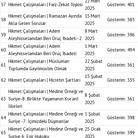
22 Mart
57
Hikmet Çalışmaları | Faiz-Zekat İlişkisi
Gösterim:
401
2025
Hikmet Çalışmaları | Ramazan Ayında
15 Mart
58
Gösterim:
383
Akla Gelen Sorular
2025
Hikmet Çalışmaları | Adem
8 Mart
59
Gösterim:
396
Aleyhisselamdan Beri Oruç İbadeti -2
2025
Hikmet Çalışmaları | Adem
1 Mart
60
Gösterim:
494
Aleyhisselamdan Beri Oruç İbadeti
2025
Hikmet Çalışmaları | Müslüman
22 Şubat
61
Gösterim:
361
Toplumda Gayrimüslim Olmak
2025
15 Şubat
62
Hikmet Çalışmaları | Hicretin Şartları
Gösterim:
355
2025
Hikmet Çalışmaları | Medine Örneği ve
8 Şubat
63
Suriye-8: Birlikte Yaşamanın Kur’anî
Gösterim:
361
2025
İlkeleri
Hikmet Çalışmaları | Medine Örneği ve
1 Şubat
64
Gösterim:
398
Suriye -7: İçimizdeki Düşmanlar
2025
Hikmet Çalışmaları | Medine Örneği ve
25 Ocak
65
Gösterim:
399
Suriye 6: Esir Hukuku
2025