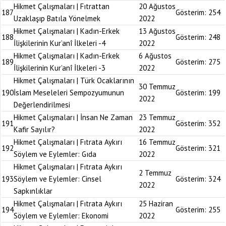
Hikmet Çalışmaları | Fıtrattan
20 Ağustos
187
Gösterim:
254
Uzaklaşıp Batıla Yönelmek
2022
Hikmet Çalışmaları | Kadın-Erkek
13 Ağustos
188
Gösterim:
248
İlişkilerinin Kur’anî İlkeleri -4
2022
Hikmet Çalışmaları | Kadın-Erkek
6 Ağustos
189
Gösterim:
275
İlişkilerinin Kur’anî İlkeleri -3
2022
Hikmet Çalışmaları | Türk Ocaklarının
30 Temmuz
190
İslam Meseleleri Sempozyumunun
Gösterim:
199
2022
Değerlendirilmesi
Hikmet Çalışmaları | İnsan Ne Zaman
23 Temmuz
191
Gösterim:
352
Kafir Sayılır?
2022
Hikmet Çalışmaları | Fıtrata Aykırı
16 Temmuz
192
Gösterim:
321
Söylem ve Eylemler: Gıda
2022
Hikmet Çalışmaları | Fıtrata Aykırı
2 Temmuz
193
Söylem ve Eylemler: Cinsel
Gösterim:
324
2022
Sapkınlıklar
Hikmet Çalışmaları | Fıtrata Aykırı
25 Haziran
194
Gösterim:
255
Söylem ve Eylemler: Ekonomi
2022