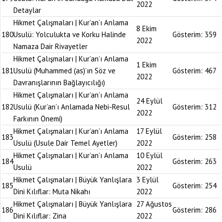
2022
Detaylar
Hikmet Çalışmaları | Kur’an’ı Anlama
8 Ekim
180
Usulü: Yolculukta ve Korku Halinde
Gösterim:
359
2022
Namaza Dair Rivayetler
Hikmet Çalışmaları | Kur’an’ı Anlama
1 Ekim
181
Usulü (Muhammed (as)’ın Söz ve
Gösterim:
467
2022
Davranışlarının Bağlayıcılığı)
Hikmet Çalışmaları | Kur’an’ı Anlama
24 Eylül
182
Usulü (Kur’an’ı Anlamada Nebi-Resul
Gösterim:
312
2022
Farkının Önemi)
Hikmet Çalışmaları | Kur’an’ı Anlama
17 Eylül
183
Gösterim:
258
Usulü (Usule Dair Temel Ayetler)
2022
Hikmet Çalışmaları | Kur’an’ı Anlama
10 Eylül
184
Gösterim:
263
Usulü
2022
Hikmet Çalışmaları | Büyük Yanlışlara
3 Eylül
185
Gösterim:
254
Dini Kılıflar: Muta Nikahı
2022
Hikmet Çalışmaları | Büyük Yanlışlara
27 Ağustos
186
Gösterim:
286
Dini Kılıflar: Zina
2022