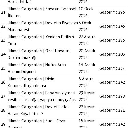
Hakta İhtilaf
2026
Hikmet Çalışmaları | Savaşın Evrensel
10 Ocak
21
Gösterim:
293
İlkeleri
2026
Hikmet Çalışmaları | Devletin Piyasaya
3 Ocak
22
Gösterim:
243
Müdahalesi
2026
Hikmet Çalışmaları | Yeniden Dirilişin
27 Aralık
23
Gösterim:
283
Yolu
2025
Hikmet Çalışmaları | Özel Hayatın
20 Aralık
24
Gösterim:
205
Dokunulmazlığı
2025
Hikmet Çalışmaları | Nüfus Artış
13 Aralık
25
Gösterim:
237
Hızının Düşmesi
2025
Hikmet Çalışmaları | Dinin
6 Aralık
26
Gösterim:
242
Kurumsallaştırılması
2025
Hikmet Çalışmaları | Papa’nın ziyareti
29 Kasım
27
Gösterim:
298
vesilesi ile doğal yapıya dönüş çağrısı
2025
Hikmet Çalışmaları | Devlet Helal-
22 Kasım
28
Gösterim:
221
Haram Koyabilir mi?
2025
Hikmet Çalışmaları | Suç – Ceza
15 Kasım
29
Gösterim:
242
Dengesi
2025