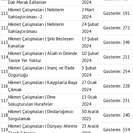
Dair Merak Edilenler
2024
Hikmet Çalışmaları | Nebilerin
2 Mart
111
Gösterim:
191
İlahlaştırılması -2
2024
Hikmet Çalışmaları | Nebilerin
24 Şubat
112
Gösterim:
272
İlahlaştırılması
2024
Hikmet Çalışmaları | Şirki Besleyen
17 Şubat
113
Gösterim:
249
Kanallar
2024
Hikmet Çalışmaları | Allah’ın Dininde
10 Şubat
114
Gösterim:
211
Tavize Yer Yoktur
2024
Hikmet Çalışmaları | İnanç ve İfade
3 Şubat
115
Gösterim:
254
Özgürlüğü
2024
Hikmet Çalışmaları | Kaygılarla Başa
27 Ocak
116
Gösterim:
228
Çıkmak
2024
Hikmet Çalışmaları | Dine
13 Ocak
117
Gösterim:
231
Sokuşturulan Hurafeler
2024
Hikmet Çalışmaları | Dindarlığımızı
30 Aralık
118
Gösterim:
240
Sorgulamak
2023
Hikmet Çalışmaları | Dünyayı Ahirete
23 Aralık
119
Gösterim:
334