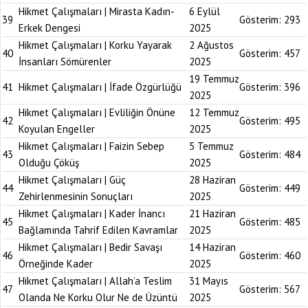
Hikmet Çalışmaları | Mirasta Kadın-
6 Eylül
39
Gösterim:
293
Erkek Dengesi
2025
Hikmet Çalışmaları | Korku Yayarak
2 Ağustos
40
Gösterim:
457
İnsanları Sömürenler
2025
19 Temmuz
41
Hikmet Çalışmaları | İfade Özgürlüğü
Gösterim:
396
2025
Hikmet Çalışmaları | Evliliğin Önüne
12 Temmuz
42
Gösterim:
495
Koyulan Engeller
2025
Hikmet Çalışmaları | Faizin Sebep
5 Temmuz
43
Gösterim:
484
Olduğu Çöküş
2025
Hikmet Çalışmaları | Güç
28 Haziran
44
Gösterim:
449
Zehirlenmesinin Sonuçları
2025
Hikmet Çalışmaları | Kader İnancı
21 Haziran
45
Gösterim:
485
Bağlamında Tahrif Edilen Kavramlar
2025
Hikmet Çalışmaları | Bedir Savaşı
14 Haziran
46
Gösterim:
460
Örneğinde Kader
2025
Hikmet Çalışmaları | Allah’a Teslim
31 Mayıs
47
Gösterim:
567
Olanda Ne Korku Olur Ne de Üzüntü
2025