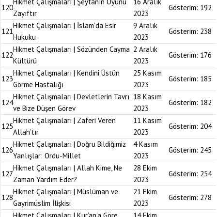
Hikmet Çalışmaları | Şeytanın Oyunu
16 Aralık
120
Gösterim:
192
Zayıftır
2023
Hikmet Çalışmaları | İslam’da Esir
9 Aralık
121
Gösterim:
238
Hukuku
2023
Hikmet Çalışmaları | Sözünden Cayma
2 Aralık
122
Gösterim:
176
Kültürü
2023
Hikmet Çalışmaları | Kendini Üstün
25 Kasım
123
Gösterim:
185
Görme Hastalığı
2023
Hikmet Çalışmaları | Devletlerin Tavrı
18 Kasım
124
Gösterim:
182
ve Bize Düşen Görev
2023
Hikmet Çalışmaları | Zaferi Veren
11 Kasım
125
Gösterim:
204
Allah’tır
2023
Hikmet Çalışmaları | Doğru Bildiğimiz
4 Kasım
126
Gösterim:
245
Yanlışlar: Ordu-Millet
2023
Hikmet Çalışmaları | Allah Kime, Ne
28 Ekim
127
Gösterim:
254
Zaman Yardım Eder?
2023
Hikmet Çalışmaları | Müslüman ve
21 Ekim
128
Gösterim:
278
Gayrimüslim İlişkisi
2023
Hikmet Çalışmaları | Kur’an’a Göre
14 Ekim