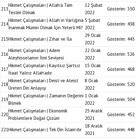
Hikmet Çalışmaları | Allah’a Tam
12 Şubat
213
Gösterim:
330
Teslim Olmak
2022
Hikmet Çalışmaları | Allah’ın Varlığına
5 Şubat
214
Gösterim:
438
İnanmak Mümin Olmak İçin Yeterli Mi?
2022
29 Ocak
215
Hikmet Çalışmaları | Zıhar ve İla
Gösterim:
443
2022
Hikmet Çalışmaları | Adem
22 Ocak
216
Gösterim:
526
Aleyhisselamın İlmi Seviyesi
2022
Hikmet Çalışmaları | Kayıtsız Şartsız
15 Ocak
217
Gösterim:
468
İtaat Yalnız Allah’adır
2022
Hikmet Çalışmaları | Deist ve Ateist
8 Ocak
218
Gösterim:
520
Üreten Din Anlayışı
2022
Hikmet Çalışmaları | Zamanın Değerini
1 Ocak
219
Gösterim:
504
Bilmek
2022
Hikmet Çalışmaları | Ekonomik
25 Aralık
220
Gösterim:
452
Problemlere Doğal Çözüm
2021
18 Aralık
221
Hikmet Çalışmaları | Tek Din İslam’dır
Gösterim:
448
2021