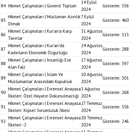
14 Eylül
84
Hikmet Çalışmaları | Güvenli Toplum
Gösterim:
336
2024
Hikmet Çalışmaları | Müslüman Azınlık
7 Eylül
85
Gösterim:
460
Olmak
2024
Hikmet Çalışmaları | Kur’an’a Karşı
31 Ağustos
86
Gösterim:
313
Tavırlar
2024
Hikmet Çalışmaları | Kur’an’da
24 Ağustos
87
Gösterim:
288
Kadınların Ekonomik Özgürlüğü
2024
Hikmet Çalışmaları | İnsanlığı Esir
17 Ağustos
88
Gösterim:
397
Alan Faiz
2024
Hikmet Çalışmaları | İslam Ve
10 Ağustos
89
Gösterim:
301
Müslümanlar Arasındaki Kopukluk
2024
Hikmet Çalışmaları | Evrensel Anayasa
3 Ağustos
90
Gösterim:
268
İlkeleri: Özel Hayatın Dokunulmazlığı
2024
Hikmet Çalışmaları | Evrensel Anayasa
27 Temmuz
91
Gösterim:
556
İlkeleri: Kişisel Sorumluluk İlkesi
2024
Hikmet Çalışmaları | Evrensel Anayasa
20 Temmuz
92
Gösterim:
246
İlkeleri -2
2024