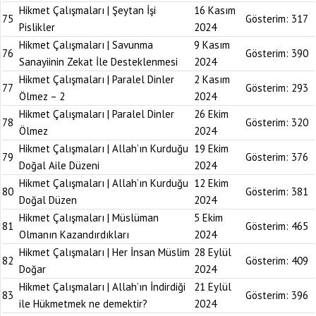
Hikmet Çalışmaları | Şeytan İşi
16 Kasım
75
Gösterim:
317
Pislikler
2024
Hikmet Çalışmaları | Savunma
9 Kasım
76
Gösterim:
390
Sanayiinin Zekat İle Desteklenmesi
2024
Hikmet Çalışmaları | Paralel Dinler
2 Kasım
77
Gösterim:
293
Ölmez – 2
2024
Hikmet Çalışmaları | Paralel Dinler
26 Ekim
78
Gösterim:
320
Ölmez
2024
Hikmet Çalışmaları | Allah’ın Kurduğu
19 Ekim
79
Gösterim:
376
Doğal Aile Düzeni
2024
Hikmet Çalışmaları | Allah’ın Kurduğu
12 Ekim
80
Gösterim:
381
Doğal Düzen
2024
Hikmet Çalışmaları | Müslüman
5 Ekim
81
Gösterim:
465
Olmanın Kazandırdıkları
2024
Hikmet Çalışmaları | Her İnsan Müslim
28 Eylül
82
Gösterim:
409
Doğar
2024
Hikmet Çalışmaları | Allah’ın İndirdiği
21 Eylül
83
Gösterim:
396
ile Hükmetmek ne demektir?
2024