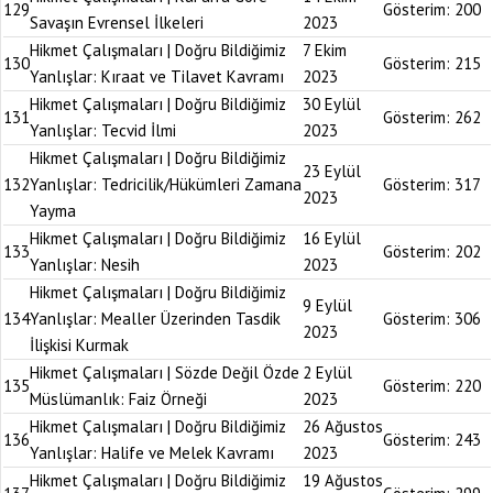
129
Gösterim:
200
Savaşın Evrensel İlkeleri
2023
Hikmet Çalışmaları | Doğru Bildiğimiz
7 Ekim
130
Gösterim:
215
Yanlışlar: Kıraat ve Tilavet Kavramı
2023
Hikmet Çalışmaları | Doğru Bildiğimiz
30 Eylül
131
Gösterim:
262
Yanlışlar: Tecvid İlmi
2023
Hikmet Çalışmaları | Doğru Bildiğimiz
23 Eylül
132
Yanlışlar: Tedricilik/Hükümleri Zamana
Gösterim:
317
2023
Yayma
Hikmet Çalışmaları | Doğru Bildiğimiz
16 Eylül
133
Gösterim:
202
Yanlışlar: Nesih
2023
Hikmet Çalışmaları | Doğru Bildiğimiz
9 Eylül
134
Yanlışlar: Mealler Üzerinden Tasdik
Gösterim:
306
2023
İlişkisi Kurmak
Hikmet Çalışmaları | Sözde Değil Özde
2 Eylül
135
Gösterim:
220
Müslümanlık: Faiz Örneği
2023
Hikmet Çalışmaları | Doğru Bildiğimiz
26 Ağustos
136
Gösterim:
243
Yanlışlar: Halife ve Melek Kavramı
2023
Hikmet Çalışmaları | Doğru Bildiğimiz
19 Ağustos