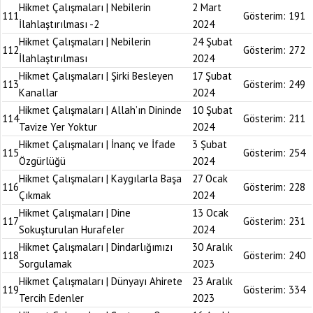
Hikmet Çalışmaları | Nebilerin
2 Mart
111
Gösterim:
191
İlahlaştırılması -2
2024
Hikmet Çalışmaları | Nebilerin
24 Şubat
112
Gösterim:
272
İlahlaştırılması
2024
Hikmet Çalışmaları | Şirki Besleyen
17 Şubat
113
Gösterim:
249
Kanallar
2024
Hikmet Çalışmaları | Allah’ın Dininde
10 Şubat
114
Gösterim:
211
Tavize Yer Yoktur
2024
Hikmet Çalışmaları | İnanç ve İfade
3 Şubat
115
Gösterim:
254
Özgürlüğü
2024
Hikmet Çalışmaları | Kaygılarla Başa
27 Ocak
116
Gösterim:
228
Çıkmak
2024
Hikmet Çalışmaları | Dine
13 Ocak
117
Gösterim:
231
Sokuşturulan Hurafeler
2024
Hikmet Çalışmaları | Dindarlığımızı
30 Aralık
118
Gösterim:
240
Sorgulamak
2023
Hikmet Çalışmaları | Dünyayı Ahirete
23 Aralık
119
Gösterim:
334
Tercih Edenler
2023