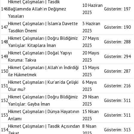
Hikmet Çalışmaları | Tasdik
10 Haziran
146
Bağlamında Allah’ın Değişmez
Gösterim:
197
2023
Yasaları
Hikmet Çalışmaları | İslam’a Davette
3 Haziran
147
Gösterim:
190
Tasdikin Önemi
2023
Hikmet Çalışmaları | Doğru Bildiğimiz
27 Mayıs
148
Gösterim:
288
Yanlışlar: Kitaplara İman
2023
Hikmet Çalışmaları | Doğal Yapıyı
20 Mayıs
149
Gösterim:
294
Koruma: Takva
2023
Hikmet Çalışmaları | Allah’ın İndirdiği
13 Mayıs
150
Gösterim:
287
ile Hükmetmek
2023
Hikmet Çalışmaları | Kur’an’da Çelişki
6 Mayıs
151
Gösterim:
216
Olur mu?
2023
Hikmet Çalışmaları | Doğru Bildiğimiz
29 Nisan
152
Gösterim:
311
Yanlışlar: Gayba İman
2023
Hikmet Çalışmaları | Dünya Hayatının
15 Nisan
153
Gösterim:
311
Anlamı
2023
Hikmet Çalışmaları | Tasdik Açısından
8 Nisan
154
Gösterim:
313
Zekat
2023