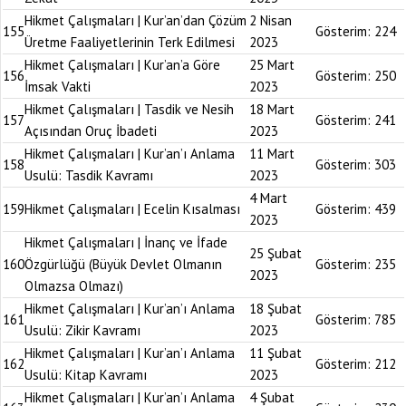
Hikmet Çalışmaları | Kur’an’dan Çözüm
2 Nisan
155
Gösterim:
224
Üretme Faaliyetlerinin Terk Edilmesi
2023
Hikmet Çalışmaları | Kur’an’a Göre
25 Mart
156
Gösterim:
250
İmsak Vakti
2023
Hikmet Çalışmaları | Tasdik ve Nesih
18 Mart
157
Gösterim:
241
Açısından Oruç İbadeti
2023
Hikmet Çalışmaları | Kur’an’ı Anlama
11 Mart
158
Gösterim:
303
Usulü: Tasdik Kavramı
2023
4 Mart
159
Hikmet Çalışmaları | Ecelin Kısalması
Gösterim:
439
2023
Hikmet Çalışmaları | İnanç ve İfade
25 Şubat
160
Özgürlüğü (Büyük Devlet Olmanın
Gösterim:
235
2023
Olmazsa Olmazı)
Hikmet Çalışmaları | Kur’an’ı Anlama
18 Şubat
161
Gösterim:
785
Usulü: Zikir Kavramı
2023
Hikmet Çalışmaları | Kur’an’ı Anlama
11 Şubat
162
Gösterim:
212
Usulü: Kitap Kavramı
2023
Hikmet Çalışmaları | Kur’an’ı Anlama
4 Şubat