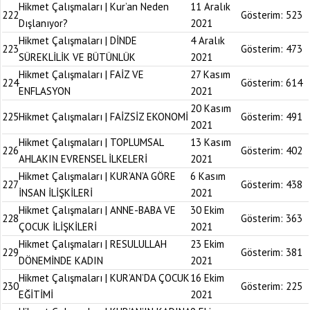
Hikmet Çalışmaları | Kur’an Neden
11 Aralık
222
Gösterim:
523
Dışlanıyor?
2021
Hikmet Çalışmaları | DİNDE
4 Aralık
223
Gösterim:
473
SÜREKLİLİK VE BÜTÜNLÜK
2021
Hikmet Çalışmaları | FAİZ VE
27 Kasım
224
Gösterim:
614
ENFLASYON
2021
20 Kasım
225
Hikmet Çalışmaları | FAİZSİZ EKONOMİ
Gösterim:
491
2021
Hikmet Çalışmaları | TOPLUMSAL
13 Kasım
226
Gösterim:
402
AHLAKIN EVRENSEL İLKELERİ
2021
Hikmet Çalışmaları | KUR’AN’A GÖRE
6 Kasım
227
Gösterim:
438
İNSAN İLİŞKİLERİ
2021
Hikmet Çalışmaları | ANNE-BABA VE
30 Ekim
228
Gösterim:
363
ÇOCUK İLİŞKİLERİ
2021
Hikmet Çalışmaları | RESULULLAH
23 Ekim
229
Gösterim:
381
DÖNEMİNDE KADIN
2021
Hikmet Çalışmaları | KUR’AN’DA ÇOCUK
16 Ekim
230
Gösterim:
225
EĞİTİMİ
2021