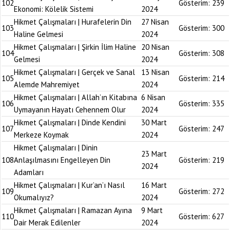
102
Gösterim:
239
Ekonomi: Kölelik Sistemi
2024
Hikmet Çalışmaları | Hurafelerin Din
27 Nisan
103
Gösterim:
300
Haline Gelmesi
2024
Hikmet Çalışmaları | Şirkin İlim Haline
20 Nisan
104
Gösterim:
308
Gelmesi
2024
Hikmet Çalışmaları | Gerçek ve Sanal
13 Nisan
105
Gösterim:
214
Alemde Mahremiyet
2024
Hikmet Çalışmaları | Allah’ın Kitabına
6 Nisan
106
Gösterim:
335
Uymayanın Hayatı Cehennem Olur
2024
Hikmet Çalışmaları | Dinde Kendini
30 Mart
107
Gösterim:
247
Merkeze Koymak
2024
Hikmet Çalışmaları | Dinin
23 Mart
108
Anlaşılmasını Engelleyen Din
Gösterim:
219
2024
Adamları
Hikmet Çalışmaları | Kur’an’ı Nasıl
16 Mart
109
Gösterim:
272
Okumalıyız?
2024
Hikmet Çalışmaları | Ramazan Ayına
9 Mart
110
Gösterim:
627
Dair Merak Edilenler
2024