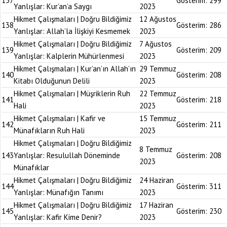
137
Gösterim:
299
Yanlışlar: Kur’an’a Saygı
2023
Hikmet Çalışmaları | Doğru Bildiğimiz
12 Ağustos
138
Gösterim:
286
Yanlışlar: Allah’la İlişkiyi Kesmemek
2023
Hikmet Çalışmaları | Doğru Bildiğimiz
7 Ağustos
139
Gösterim:
209
Yanlışlar: Kalplerin Mühürlenmesi
2023
Hikmet Çalışmaları | Kur’an’ın Allah’ın
29 Temmuz
140
Gösterim:
208
Kitabı Olduğunun Delili
2023
Hikmet Çalışmaları | Müşriklerin Ruh
22 Temmuz
141
Gösterim:
218
Hali
2023
Hikmet Çalışmaları | Kafir ve
15 Temmuz
142
Gösterim:
211
Münafıkların Ruh Hali
2023
Hikmet Çalışmaları | Doğru Bildiğimiz
8 Temmuz
143
Yanlışlar: Resulullah Döneminde
Gösterim:
208
2023
Münafıklar
Hikmet Çalışmaları | Doğru Bildiğimiz
24 Haziran
144
Gösterim:
311
Yanlışlar: Münafığın Tanımı
2023
Hikmet Çalışmaları | Doğru Bildiğimiz
17 Haziran
145
Gösterim:
230
Yanlışlar: Kafir Kime Denir?
2023