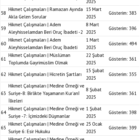
2025
Hikmet Çalışmaları | Ramazan Ayında
15 Mart
58
Gösterim:
383
Akla Gelen Sorular
2025
Hikmet Çalışmaları | Adem
8 Mart
59
Gösterim:
396
Aleyhisselamdan Beri Oruç İbadeti -2
2025
Hikmet Çalışmaları | Adem
1 Mart
60
Gösterim:
494
Aleyhisselamdan Beri Oruç İbadeti
2025
Hikmet Çalışmaları | Müslüman
22 Şubat
61
Gösterim:
361
Toplumda Gayrimüslim Olmak
2025
15 Şubat
62
Hikmet Çalışmaları | Hicretin Şartları
Gösterim:
355
2025
Hikmet Çalışmaları | Medine Örneği ve
8 Şubat
63
Suriye-8: Birlikte Yaşamanın Kur’anî
Gösterim:
361
2025
İlkeleri
Hikmet Çalışmaları | Medine Örneği ve
1 Şubat
64
Gösterim:
398
Suriye -7: İçimizdeki Düşmanlar
2025
Hikmet Çalışmaları | Medine Örneği ve
25 Ocak
65
Gösterim:
399
Suriye 6: Esir Hukuku
2025
Hikmet Çalışmaları | Medine Örneği ve