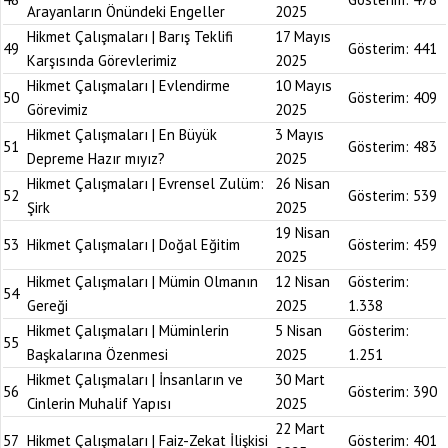
Arayanların Önündeki Engeller
2025
Hikmet Çalışmaları | Barış Teklifi
17 Mayıs
49
Gösterim:
441
Karşısında Görevlerimiz
2025
Hikmet Çalışmaları | Evlendirme
10 Mayıs
50
Gösterim:
409
Görevimiz
2025
Hikmet Çalışmaları | En Büyük
3 Mayıs
51
Gösterim:
483
Depreme Hazır mıyız?
2025
Hikmet Çalışmaları | Evrensel Zulüm:
26 Nisan
52
Gösterim:
539
Şirk
2025
19 Nisan
53
Hikmet Çalışmaları | Doğal Eğitim
Gösterim:
459
2025
Hikmet Çalışmaları | Mümin Olmanın
12 Nisan
Gösterim:
54
Gereği
2025
1.338
Hikmet Çalışmaları | Müminlerin
5 Nisan
Gösterim:
55
Başkalarına Özenmesi
2025
1.251
Hikmet Çalışmaları | İnsanların ve
30 Mart
56
Gösterim:
390
Cinlerin Muhalif Yapısı
2025
22 Mart
57
Hikmet Çalışmaları | Faiz-Zekat İlişkisi
Gösterim:
401