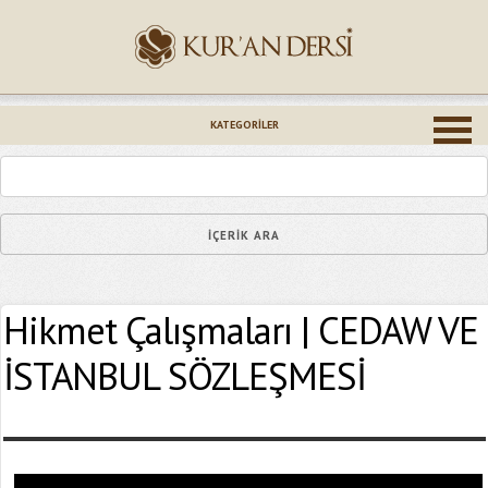
İsminiz (*)
KATEGORILER
Epostanız (*)
Hikmet Çalışmaları | CEDAW VE
Yaşadığınız Hatanın Ayrıntıları
İSTANBUL SÖZLEŞMESİ
Bağlantıyı Gönderin