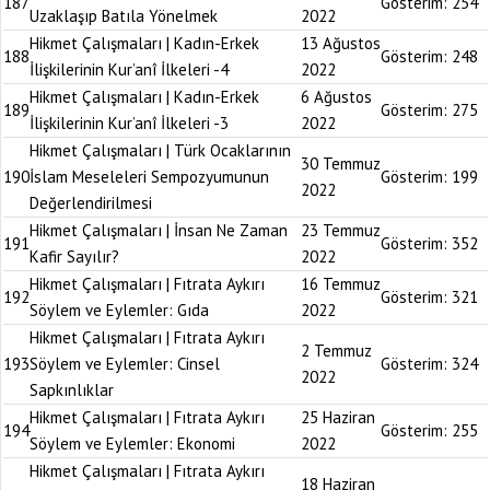
187
Gösterim:
254
Uzaklaşıp Batıla Yönelmek
2022
Hikmet Çalışmaları | Kadın-Erkek
13 Ağustos
188
Gösterim:
248
İlişkilerinin Kur’anî İlkeleri -4
2022
Hikmet Çalışmaları | Kadın-Erkek
6 Ağustos
189
Gösterim:
275
İlişkilerinin Kur’anî İlkeleri -3
2022
Hikmet Çalışmaları | Türk Ocaklarının
30 Temmuz
190
İslam Meseleleri Sempozyumunun
Gösterim:
199
2022
Değerlendirilmesi
Hikmet Çalışmaları | İnsan Ne Zaman
23 Temmuz
191
Gösterim:
352
Kafir Sayılır?
2022
Hikmet Çalışmaları | Fıtrata Aykırı
16 Temmuz
192
Gösterim:
321
Söylem ve Eylemler: Gıda
2022
Hikmet Çalışmaları | Fıtrata Aykırı
2 Temmuz
193
Söylem ve Eylemler: Cinsel
Gösterim:
324
2022
Sapkınlıklar
Hikmet Çalışmaları | Fıtrata Aykırı
25 Haziran
194
Gösterim:
255
Söylem ve Eylemler: Ekonomi
2022
Hikmet Çalışmaları | Fıtrata Aykırı
18 Haziran