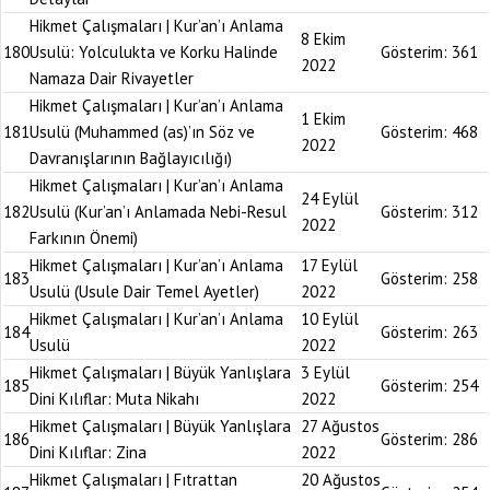
Hikmet Çalışmaları | Kur’an’ı Anlama
8 Ekim
180
Usulü: Yolculukta ve Korku Halinde
Gösterim:
361
2022
Namaza Dair Rivayetler
Hikmet Çalışmaları | Kur’an’ı Anlama
1 Ekim
181
Usulü (Muhammed (as)’ın Söz ve
Gösterim:
468
2022
Davranışlarının Bağlayıcılığı)
Hikmet Çalışmaları | Kur’an’ı Anlama
24 Eylül
182
Usulü (Kur’an’ı Anlamada Nebi-Resul
Gösterim:
312
2022
Farkının Önemi)
Hikmet Çalışmaları | Kur’an’ı Anlama
17 Eylül
183
Gösterim:
258
Usulü (Usule Dair Temel Ayetler)
2022
Hikmet Çalışmaları | Kur’an’ı Anlama
10 Eylül
184
Gösterim:
263
Usulü
2022
Hikmet Çalışmaları | Büyük Yanlışlara
3 Eylül
185
Gösterim:
254
Dini Kılıflar: Muta Nikahı
2022
Hikmet Çalışmaları | Büyük Yanlışlara
27 Ağustos
186
Gösterim:
286
Dini Kılıflar: Zina
2022
Hikmet Çalışmaları | Fıtrattan
20 Ağustos