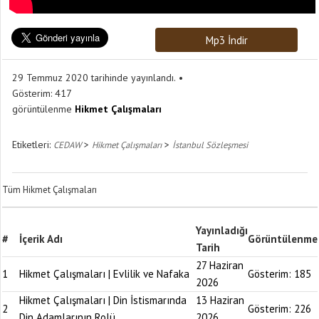
Mp3 İndir
29 Temmuz 2020 tarihinde yayınlandı.
Gösterim:
417
görüntülenme
Hikmet Çalışmaları
Etiketleri:
>
>
CEDAW
Hikmet Çalışmaları
İstanbul Sözleşmesi
Tüm Hikmet Çalışmaları
Yayınladığı
#
İçerik Adı
Görüntülenme
Tarih
27 Haziran
1
Hikmet Çalışmaları | Evlilik ve Nafaka
Gösterim:
185
2026
Hikmet Çalışmaları | Din İstismarında
13 Haziran
2
Gösterim:
226
Din Adamlarının Rolü
2026