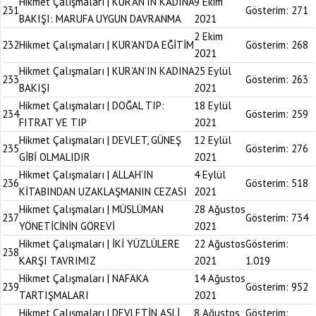
Hikmet Çalışmaları | KUR’AN’IN KADINA
9 Ekim
231
Gösterim:
271
BAKIŞI: MARUFA UYGUN DAVRANMA
2021
2 Ekim
232
Hikmet Çalışmaları | KUR’AN’DA EĞİTİM
Gösterim:
268
2021
Hikmet Çalışmaları | KUR’AN’IN KADINA
25 Eylül
233
Gösterim:
263
BAKIŞI
2021
Hikmet Çalışmaları | DOĞAL TIP:
18 Eylül
234
Gösterim:
259
FITRAT VE TIP
2021
Hikmet Çalışmaları | DEVLET, GÜNEŞ
12 Eylül
235
Gösterim:
276
GİBİ OLMALIDIR
2021
Hikmet Çalışmaları | ALLAH’IN
4 Eylül
236
Gösterim:
518
KİTABINDAN UZAKLAŞMANIN CEZASI
2021
Hikmet Çalışmaları | MÜSLÜMAN
28 Ağustos
237
Gösterim:
734
YÖNETİCİNİN GÖREVİ
2021
Hikmet Çalışmaları | İKİ YÜZLÜLERE
22 Ağustos
Gösterim:
238
KARŞI TAVRIMIZ
2021
1.019
Hikmet Çalışmaları | NAFAKA
14 Ağustos
239
Gösterim:
952
TARTIŞMALARI
2021
Hikmet Çalışmaları | DEVLETİN ASLİ
8 Ağustos
Gösterim: