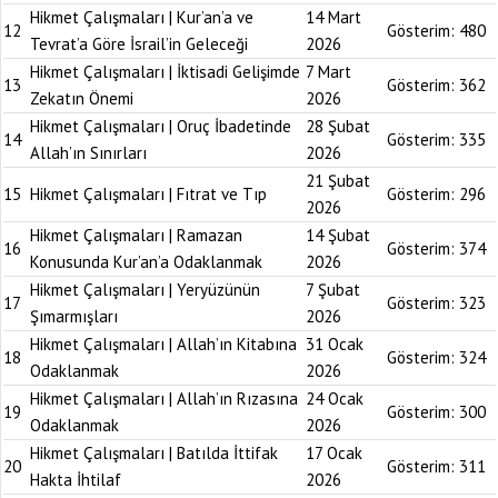
Hikmet Çalışmaları | Kur’an’a ve
14 Mart
12
Gösterim:
480
Tevrat’a Göre İsrail’in Geleceği
2026
Hikmet Çalışmaları | İktisadi Gelişimde
7 Mart
13
Gösterim:
362
Zekatın Önemi
2026
Hikmet Çalışmaları | Oruç İbadetinde
28 Şubat
14
Gösterim:
335
Allah’ın Sınırları
2026
21 Şubat
15
Hikmet Çalışmaları | Fıtrat ve Tıp
Gösterim:
296
2026
Hikmet Çalışmaları | Ramazan
14 Şubat
16
Gösterim:
374
Konusunda Kur’an’a Odaklanmak
2026
Hikmet Çalışmaları | Yeryüzünün
7 Şubat
17
Gösterim:
323
Şımarmışları
2026
Hikmet Çalışmaları | Allah’ın Kitabına
31 Ocak
18
Gösterim:
324
Odaklanmak
2026
Hikmet Çalışmaları | Allah’ın Rızasına
24 Ocak
19
Gösterim:
300
Odaklanmak
2026
Hikmet Çalışmaları | Batılda İttifak
17 Ocak
20
Gösterim:
311
Hakta İhtilaf
2026