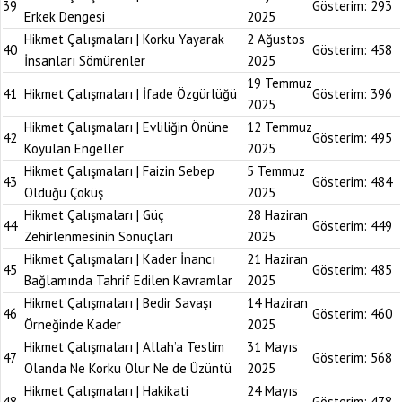
39
Gösterim:
293
Erkek Dengesi
2025
Hikmet Çalışmaları | Korku Yayarak
2 Ağustos
40
Gösterim:
458
İnsanları Sömürenler
2025
19 Temmuz
41
Hikmet Çalışmaları | İfade Özgürlüğü
Gösterim:
396
2025
Hikmet Çalışmaları | Evliliğin Önüne
12 Temmuz
42
Gösterim:
495
Koyulan Engeller
2025
Hikmet Çalışmaları | Faizin Sebep
5 Temmuz
43
Gösterim:
484
Olduğu Çöküş
2025
Hikmet Çalışmaları | Güç
28 Haziran
44
Gösterim:
449
Zehirlenmesinin Sonuçları
2025
Hikmet Çalışmaları | Kader İnancı
21 Haziran
45
Gösterim:
485
Bağlamında Tahrif Edilen Kavramlar
2025
Hikmet Çalışmaları | Bedir Savaşı
14 Haziran
46
Gösterim:
460
Örneğinde Kader
2025
Hikmet Çalışmaları | Allah’a Teslim
31 Mayıs
47
Gösterim:
568
Olanda Ne Korku Olur Ne de Üzüntü
2025
Hikmet Çalışmaları | Hakikati
24 Mayıs
48
Gösterim:
478