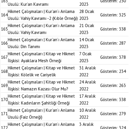
163
Gösterim:
230
Usulü: Kur’an Kavramı
2023
Hikmet Çalışmaları | Kur’an’ı Anlama
28 Ocak
164
Gösterim:
325
Usulü: Vahiy Kavramı -2 (Kıble Örneği)
2023
Hikmet Çalışmaları | Kur’an’ı Anlama
21 Ocak
165
Gösterim:
338
Usulü: Vahiy Kavramı
2023
Hikmet Çalışmaları | Kur’an’ı Anlama
14 Ocak
166
Gösterim:
287
Usulü: Din Tanımı
2023
Hikmet Çalışmaları | Kitap ve Hikmet
7 Ocak
167
Gösterim:
378
İlişkisi: Ayaklara Mesh Örneği
2023
Hikmet Çalışmaları | Kitap ve Hikmet
31 Aralık
168
Gösterim:
234
İlişkisi: Kölelik ve Cariyelik
2022
Hikmet Çalışmaları | Kitap ve Hikmet
24 Aralık
169
Gösterim:
263
İlişkisi: Namazın Kazası Olur Mu?
2022
Hikmet Çalışmaları | Kitap ve Hikmet
17 Aralık
170
Gösterim:
338
İlişkisi: Kadınların Şahitliği Örneği
2022
Hikmet Çalışmaları | Kur’an’ı Anlama
10 Aralık
171
Gösterim:
279
Usulü (Faiz Örneği)
2022
Hikmet Çalışmaları | Kur’an’ı Anlama
3 Aralık
172
Gösterim:
324