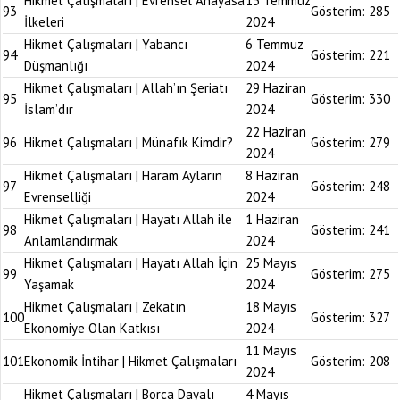
Hikmet Çalışmaları | Evrensel Anayasa
13 Temmuz
93
Gösterim:
285
İlkeleri
2024
Hikmet Çalışmaları | Yabancı
6 Temmuz
94
Gösterim:
221
Düşmanlığı
2024
Hikmet Çalışmaları | Allah’ın Şeriatı
29 Haziran
95
Gösterim:
330
İslam’dır
2024
22 Haziran
96
Hikmet Çalışmaları | Münafık Kimdir?
Gösterim:
279
2024
Hikmet Çalışmaları | Haram Ayların
8 Haziran
97
Gösterim:
248
Evrenselliği
2024
Hikmet Çalışmaları | Hayatı Allah ile
1 Haziran
98
Gösterim:
241
Anlamlandırmak
2024
Hikmet Çalışmaları | Hayatı Allah İçin
25 Mayıs
99
Gösterim:
275
Yaşamak
2024
Hikmet Çalışmaları | Zekatın
18 Mayıs
100
Gösterim:
327
Ekonomiye Olan Katkısı
2024
11 Mayıs
101
Ekonomik İntihar | Hikmet Çalışmaları
Gösterim:
208
2024
Hikmet Çalışmaları | Borca Dayalı
4 Mayıs