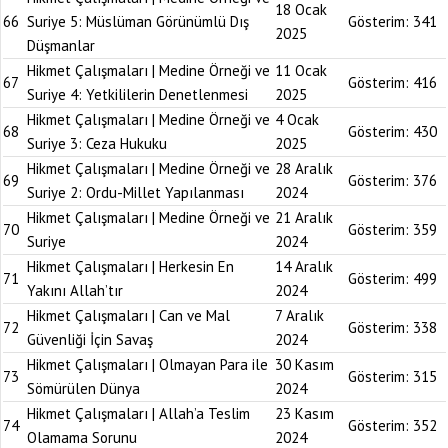
18 Ocak
66
Suriye 5: Müslüman Görünümlü Dış
Gösterim:
341
2025
Düşmanlar
Hikmet Çalışmaları | Medine Örneği ve
11 Ocak
67
Gösterim:
416
Suriye 4: Yetkililerin Denetlenmesi
2025
Hikmet Çalışmaları | Medine Örneği ve
4 Ocak
68
Gösterim:
430
Suriye 3: Ceza Hukuku
2025
Hikmet Çalışmaları | Medine Örneği ve
28 Aralık
69
Gösterim:
376
Suriye 2: Ordu-Millet Yapılanması
2024
Hikmet Çalışmaları | Medine Örneği ve
21 Aralık
70
Gösterim:
359
Suriye
2024
Hikmet Çalışmaları | Herkesin En
14 Aralık
71
Gösterim:
499
Yakını Allah’tır
2024
Hikmet Çalışmaları | Can ve Mal
7 Aralık
72
Gösterim:
338
Güvenliği İçin Savaş
2024
Hikmet Çalışmaları | Olmayan Para ile
30 Kasım
73
Gösterim:
315
Sömürülen Dünya
2024
Hikmet Çalışmaları | Allah’a Teslim
23 Kasım
74
Gösterim:
352
Olamama Sorunu
2024