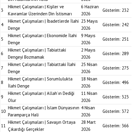
Hikmet Çalışmaları | Kişiler ve
6 Haziran
3
Gösterim:
232
Kavramlar Üzerinden Din İstismarı
2026
Hikmet Çalışmaları | İbadetlerde İlahi
23 Mayıs
4
Gösterim:
242
Denge
2026
Hikmet Çalışmaları | Ekonomide İlahi
9 Mayıs
5
Gösterim:
251
Denge
2026
Hikmet Çalışmaları | Tabiattaki
2 Mayıs
6
Gösterim:
289
Dengeyi Bozmamak
2026
Hikmet Çalışmaları | Tabiattaki İlahi
25 Nisan
7
Gösterim:
275
Denge
2026
Hikmet Çalışmaları | Sorumlulukta
18 Nisan
8
Gösterim:
496
İlahi Denge
2026
Hikmet Çalışmaları | Allah’ın Dediği
11 Nisan
9
Gösterim:
323
Olur
2026
Hikmet Çalışmaları | İslam Dünyasının
4 Nisan
10
Gösterim:
372
Paramparça Hali
2026
Hikmet Çalışmaları | Savaşın Ortaya
28 Mart
11
Gösterim:
366
Çıkardığı Gerçekler
2026