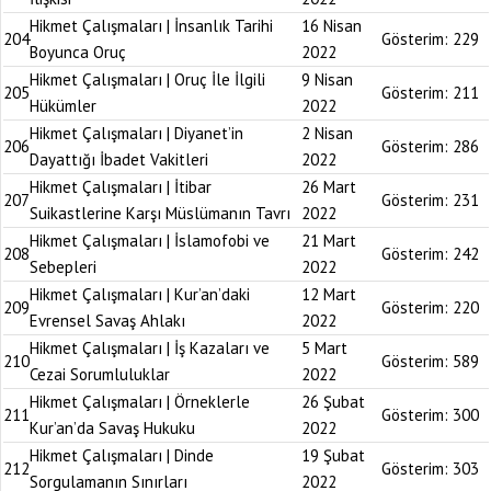
Hikmet Çalışmaları | İnsanlık Tarihi
16 Nisan
204
Gösterim:
229
Boyunca Oruç
2022
Hikmet Çalışmaları | Oruç İle İlgili
9 Nisan
205
Gösterim:
211
Hükümler
2022
Hikmet Çalışmaları | Diyanet’in
2 Nisan
206
Gösterim:
286
Dayattığı İbadet Vakitleri
2022
Hikmet Çalışmaları | İtibar
26 Mart
207
Gösterim:
231
Suikastlerine Karşı Müslümanın Tavrı
2022
Hikmet Çalışmaları | İslamofobi ve
21 Mart
208
Gösterim:
242
Sebepleri
2022
Hikmet Çalışmaları | Kur’an’daki
12 Mart
209
Gösterim:
220
Evrensel Savaş Ahlakı
2022
Hikmet Çalışmaları | İş Kazaları ve
5 Mart
210
Gösterim:
589
Cezai Sorumluluklar
2022
Hikmet Çalışmaları | Örneklerle
26 Şubat
211
Gösterim:
300
Kur’an’da Savaş Hukuku
2022
Hikmet Çalışmaları | Dinde
19 Şubat
212
Gösterim:
303
Sorgulamanın Sınırları
2022