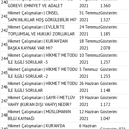
240
GÖREVİ: EMNİYET VE ADALET
2021
1.360
Hikmet Çalışmaları | CİNSEL
31 Temmuz
Gösterim:
241
SAPKINLIKLAR HOŞ GÖRÜLEBİLİR Mİ?
2021
1.327
Hikmet Çalışmaları | EVLİLİKTE
24 Temmuz
Gösterim:
242
TOPLUMSAL VE HUKUKİ ZORLUKLAR
2021
1.185
Hikmet Çalışmaları | KUR’AN’DAN
18 Temmuz
Gösterim:
243
BAŞKA KAYNAK VAR MI?
2021
2.078
Hikmet Çalışmaları | HİKMET METODU
10 Temmuz
Gösterim:
244
İLE İLGİLİ SORULAR -3
2021
1.237
Hikmet Çalışmaları | HİKMET METODU
3 Temmuz
Gösterim:
245
İLE İLGİLİ SORULAR -2
2021
1.233
Hikmet Çalışmaları | HİKMET METODU
26 Haziran
Gösterim:
246
İLE İLGİLİ SORULAR
2021
1.148
Hikmet Çalışmaları | GAYR-İ METLÜV
19 Haziran
Gösterim:
247
VAHİY (KUR’AN DIŞI VAHİY) NEDİR?
2021
1.172
Hikmet Çalışmaları | MÜSLÜMANIN
12 Haziran
Gösterim:
248
BİLGİ KAYNAĞI
2021
1.047
Hikmet Çalışmaları | KUR’AN’DA
6 Haziran