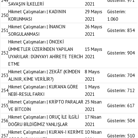
249
Gösterim:
971
SAVAŞIN İLKELERİ
2021
Hikmet Çalışmaları | KADININ
29 Mayıs
Gösterim:
250
KORUNMASI
2021
1.060
Hikmet Çalışmaları | İNANCIN
26 Mayıs
251
Gösterim:
834
SORGULANMASI
2021
Hikmet Çalışmaları | ÖNCEKİ
ÜMMETLER ÜZERİNDEN YAPILAN
15 Mayıs
252
Gösterim:
904
UYARILAR: DÜNYAYI AHİRETE TERCİH
2021
ETME
Hikmet Çalışmaları | ZEKÂT (KİMDEN
8 Mayıs
253
Gösterim:
704
ALINIR, KİME VERİLİR?)
2021
Hikmet Çalışmaları | KUR’AN’A GÖRE
1 Mayıs
254
Gösterim:
712
NEBİ-RESUL FARKI
2021
Hikmet Çalışmaları | KRİPTO PARALAR
25 Nisan
255
Gösterim:
617
VE BİTCOİN
2021
Hikmet Çalışmaları | ORUÇ İLE İLGİLİ
17 Nisan
256
Gösterim:
504
DOĞRU BİLDİĞİMİZ YANLIŞLAR
2021
Hikmet Çalışmaları | KUR’AN-I KERİM’E
10 Nisan
257
Gösterim:
510