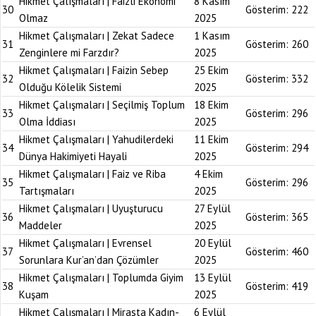
Hikmet Çalışmaları | Faizli Ekonomi
8 Kasım
30
Gösterim:
222
Olmaz
2025
Hikmet Çalışmaları | Zekat Sadece
1 Kasım
31
Gösterim:
260
Zenginlere mi Farzdır?
2025
Hikmet Çalışmaları | Faizin Sebep
25 Ekim
32
Gösterim:
332
Olduğu Kölelik Sistemi
2025
Hikmet Çalışmaları | Seçilmiş Toplum
18 Ekim
33
Gösterim:
296
Olma İddiası
2025
Hikmet Çalışmaları | Yahudilerdeki
11 Ekim
34
Gösterim:
294
Dünya Hakimiyeti Hayali
2025
Hikmet Çalışmaları | Faiz ve Riba
4 Ekim
35
Gösterim:
296
Tartışmaları
2025
Hikmet Çalışmaları | Uyuşturucu
27 Eylül
36
Gösterim:
365
Maddeler
2025
Hikmet Çalışmaları | Evrensel
20 Eylül
37
Gösterim:
460
Sorunlara Kur’an’dan Çözümler
2025
Hikmet Çalışmaları | Toplumda Giyim
13 Eylül
38
Gösterim:
419
Kuşam
2025
Hikmet Çalışmaları | Mirasta Kadın-
6 Eylül