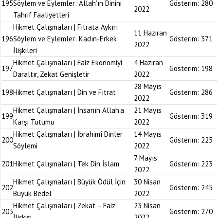
195
Söylem ve Eylemler: Allah’ın Dinini
Gösterim:
280
2022
Tahrif Faaliyetleri
Hikmet Çalışmaları | Fıtrata Aykırı
11 Haziran
196
Söylem ve Eylemler: Kadın-Erkek
Gösterim:
371
2022
İlişkileri
Hikmet Çalışmaları | Faiz Ekonomiyi
4 Haziran
197
Gösterim:
198
Daraltır, Zekat Genişletir
2022
28 Mayıs
198
Hikmet Çalışmaları | Din ve Fıtrat
Gösterim:
286
2022
Hikmet Çalışmaları | İnsanın Allah’a
21 Mayıs
199
Gösterim:
319
Karşı Tutumu
2022
Hikmet Çalışmaları | İbrahimî Dinler
14 Mayıs
200
Gösterim:
225
Söylemi
2022
7 Mayıs
201
Hikmet Çalışmaları | Tek Din İslam
Gösterim:
223
2022
Hikmet Çalışmaları | Büyük Ödül İçin
30 Nisan
202
Gösterim:
245
Büyük Bedel
2022
Hikmet Çalışmaları | Zekat – Faiz
23 Nisan
203
Gösterim:
270
İlişkisi
2022