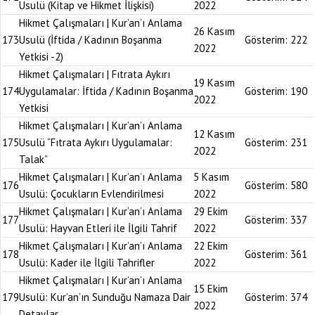
Usulü (Kitap ve Hikmet İlişkisi)
2022
Hikmet Çalışmaları | Kur’an’ı Anlama
26 Kasım
173
Usulü (İftida / Kadının Boşanma
Gösterim:
222
2022
Yetkisi -2)
Hikmet Çalışmaları | Fıtrata Aykırı
19 Kasım
174
Uygulamalar: İftida / Kadının Boşanma
Gösterim:
190
2022
Yetkisi
Hikmet Çalışmaları | Kur’an’ı Anlama
12 Kasım
175
Usulü “Fıtrata Aykırı Uygulamalar:
Gösterim:
231
2022
Talak”
Hikmet Çalışmaları | Kur’an’ı Anlama
5 Kasım
176
Gösterim:
580
Usulü: Çocukların Evlendirilmesi
2022
Hikmet Çalışmaları | Kur’an’ı Anlama
29 Ekim
177
Gösterim:
337
Usulü: Hayvan Etleri ile İlgili Tahrif
2022
Hikmet Çalışmaları | Kur’an’ı Anlama
22 Ekim
178
Gösterim:
361
Usulü: Kader ile İlgili Tahrifler
2022
Hikmet Çalışmaları | Kur’an’ı Anlama
15 Ekim
179
Usulü: Kur’an’ın Sunduğu Namaza Dair
Gösterim:
374
2022
Detaylar