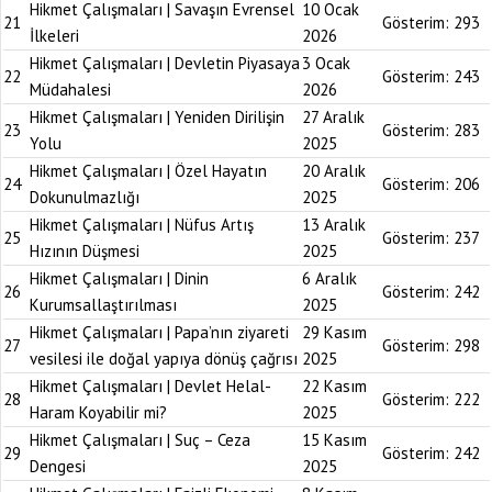
Hikmet Çalışmaları | Savaşın Evrensel
10 Ocak
21
Gösterim:
293
İlkeleri
2026
Hikmet Çalışmaları | Devletin Piyasaya
3 Ocak
22
Gösterim:
243
Müdahalesi
2026
Hikmet Çalışmaları | Yeniden Dirilişin
27 Aralık
23
Gösterim:
283
Yolu
2025
Hikmet Çalışmaları | Özel Hayatın
20 Aralık
24
Gösterim:
206
Dokunulmazlığı
2025
Hikmet Çalışmaları | Nüfus Artış
13 Aralık
25
Gösterim:
237
Hızının Düşmesi
2025
Hikmet Çalışmaları | Dinin
6 Aralık
26
Gösterim:
242
Kurumsallaştırılması
2025
Hikmet Çalışmaları | Papa’nın ziyareti
29 Kasım
27
Gösterim:
298
vesilesi ile doğal yapıya dönüş çağrısı
2025
Hikmet Çalışmaları | Devlet Helal-
22 Kasım
28
Gösterim:
222
Haram Koyabilir mi?
2025
Hikmet Çalışmaları | Suç – Ceza
15 Kasım
29
Gösterim:
242
Dengesi
2025