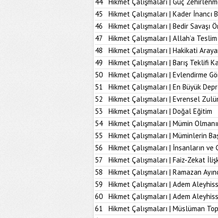
44
Hikmet Çalışmaları | Güç Zehirlenm
45
Hikmet Çalışmaları | Kader İnancı 
46
Hikmet Çalışmaları | Bedir Savaşı 
47
Hikmet Çalışmaları | Allah’a Tesl
48
Hikmet Çalışmaları | Hakikati Aray
49
Hikmet Çalışmaları | Barış Teklifi K
50
Hikmet Çalışmaları | Evlendirme Gö
51
Hikmet Çalışmaları | En Büyük Dep
52
Hikmet Çalışmaları | Evrensel Zulü
53
Hikmet Çalışmaları | Doğal Eğitim
54
Hikmet Çalışmaları | Mümin Olmanı
55
Hikmet Çalışmaları | Müminlerin B
56
Hikmet Çalışmaları | İnsanların ve 
57
Hikmet Çalışmaları | Faiz-Zekat İlişk
58
Hikmet Çalışmaları | Ramazan Ayın
59
Hikmet Çalışmaları | Adem Aleyhiss
60
Hikmet Çalışmaları | Adem Aleyhiss
61
Hikmet Çalışmaları | Müslüman To