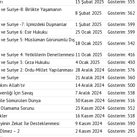
rı
15 Şubat 2025
Gösterim:
355
 ve Suriye-8: Birlikte Yaşamanın
8 Şubat 2025
Gösterim:
362
 ve Suriye -7: İçimizdeki Düşmanlar
1 Şubat 2025
Gösterim:
399
 ve Suriye 6: Esir Hukuku
25 Ocak 2025
Gösterim:
399
i ve Suriye 5: Müslüman Görünümlü Dış
18 Ocak 2025
Gösterim:
342
ve Suriye 4: Yetkililerin Denetlenmesi
11 Ocak 2025
Gösterim:
416
 ve Suriye 3: Ceza Hukuku
4 Ocak 2025
Gösterim:
430
 ve Suriye 2: Ordu-Millet Yapılanması
28 Aralık 2024
Gösterim:
376
 ve Suriye
21 Aralık 2024
Gösterim:
360
kını Allah’tır
14 Aralık 2024
Gösterim:
500
enliği İçin Savaş
7 Aralık 2024
Gösterim:
338
 ile Sömürülen Dünya
30 Kasım 2024
Gösterim:
316
im Olamama Sorunu
23 Kasım 2024
Gösterim:
352
kler
16 Kasım 2024
Gösterim:
318
yiinin Zekat İle Desteklenmesi
9 Kasım 2024
Gösterim:
390
 Ölmez – 2
2 Kasım 2024
Gösterim:
293