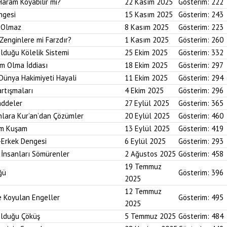
Haram Koyabilir mi?
22 Kasım 2025
Gösterim:
222
ngesi
15 Kasım 2025
Gösterim:
243
i Olmaz
8 Kasım 2025
Gösterim:
223
Zenginlere mi Farzdır?
1 Kasım 2025
Gösterim:
260
Olduğu Kölelik Sistemi
25 Ekim 2025
Gösterim:
332
um Olma İddiası
18 Ekim 2025
Gösterim:
297
 Dünya Hakimiyeti Hayali
11 Ekim 2025
Gösterim:
294
artışmaları
4 Ekim 2025
Gösterim:
296
addeler
27 Eylül 2025
Gösterim:
365
nlara Kur’an’dan Çözümler
20 Eylül 2025
Gösterim:
460
im Kuşam
13 Eylül 2025
Gösterim:
419
-Erkek Dengesi
6 Eylül 2025
Gösterim:
293
 İnsanları Sömürenler
2 Ağustos 2025
Gösterim:
458
19 Temmuz
ğü
Gösterim:
396
2025
12 Temmuz
ne Koyulan Engeller
Gösterim:
495
2025
Olduğu Çöküş
5 Temmuz 2025
Gösterim:
484