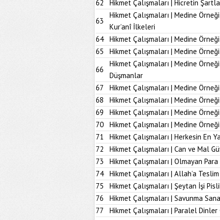
62
Hikmet Çalışmaları | Hicretin Şartla
Hikmet Çalışmaları | Medine Örneği
63
Kur’anî İlkeleri
64
Hikmet Çalışmaları | Medine Örneği
65
Hikmet Çalışmaları | Medine Örneği
Hikmet Çalışmaları | Medine Örneğ
66
Düşmanlar
67
Hikmet Çalışmaları | Medine Örneği 
68
Hikmet Çalışmaları | Medine Örneği
69
Hikmet Çalışmaları | Medine Örneği
70
Hikmet Çalışmaları | Medine Örneği
71
Hikmet Çalışmaları | Herkesin En Ya
72
Hikmet Çalışmaları | Can ve Mal Güv
73
Hikmet Çalışmaları | Olmayan Para
74
Hikmet Çalışmaları | Allah’a Tesl
75
Hikmet Çalışmaları | Şeytan İşi Pisli
76
Hikmet Çalışmaları | Savunma Sana
77
Hikmet Çalışmaları | Paralel Dinler