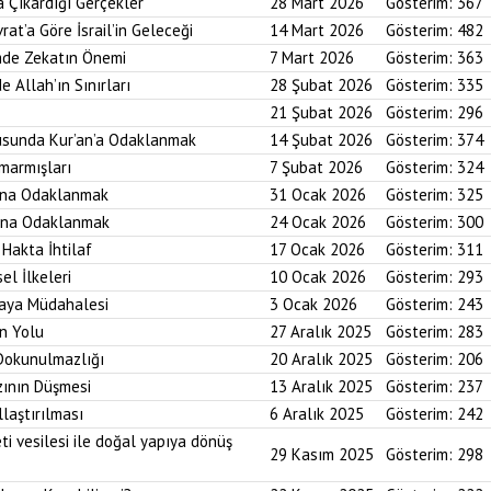
a Çıkardığı Gerçekler
28 Mart 2026
Gösterim:
367
rat’a Göre İsrail’in Geleceği
14 Mart 2026
Gösterim:
482
imde Zekatın Önemi
7 Mart 2026
Gösterim:
363
e Allah’ın Sınırları
28 Şubat 2026
Gösterim:
335
21 Şubat 2026
Gösterim:
296
usunda Kur’an’a Odaklanmak
14 Şubat 2026
Gösterim:
374
marmışları
7 Şubat 2026
Gösterim:
324
bına Odaklanmak
31 Ocak 2026
Gösterim:
325
asına Odaklanmak
24 Ocak 2026
Gösterim:
300
 Hakta İhtilaf
17 Ocak 2026
Gösterim:
311
el İlkeleri
10 Ocak 2026
Gösterim:
293
saya Müdahalesi
3 Ocak 2026
Gösterim:
243
in Yolu
27 Aralık 2025
Gösterim:
283
 Dokunulmazlığı
20 Aralık 2025
Gösterim:
206
zının Düşmesi
13 Aralık 2025
Gösterim:
237
laştırılması
6 Aralık 2025
Gösterim:
242
ti vesilesi ile doğal yapıya dönüş
29 Kasım 2025
Gösterim:
298