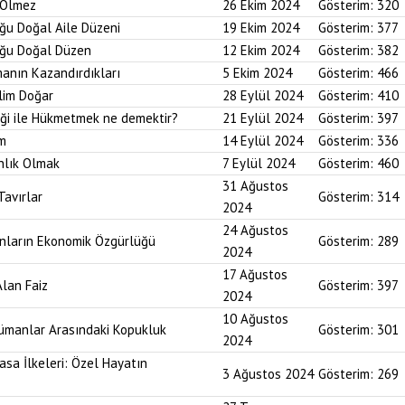
r Ölmez
26 Ekim 2024
Gösterim:
320
uğu Doğal Aile Düzeni
19 Ekim 2024
Gösterim:
377
duğu Doğal Düzen
12 Ekim 2024
Gösterim:
382
anın Kazandırdıkları
5 Ekim 2024
Gösterim:
466
lim Doğar
28 Eylül 2024
Gösterim:
410
diği ile Hükmetmek ne demektir?
21 Eylül 2024
Gösterim:
397
um
14 Eylül 2024
Gösterim:
336
nlık Olmak
7 Eylül 2024
Gösterim:
460
31 Ağustos
Tavırlar
Gösterim:
314
2024
24 Ağustos
ınların Ekonomik Özgürlüğü
Gösterim:
289
2024
17 Ağustos
Alan Faiz
Gösterim:
397
2024
10 Ağustos
lümanlar Arasındaki Kopukluk
Gösterim:
301
2024
asa İlkeleri: Özel Hayatın
3 Ağustos 2024
Gösterim:
269