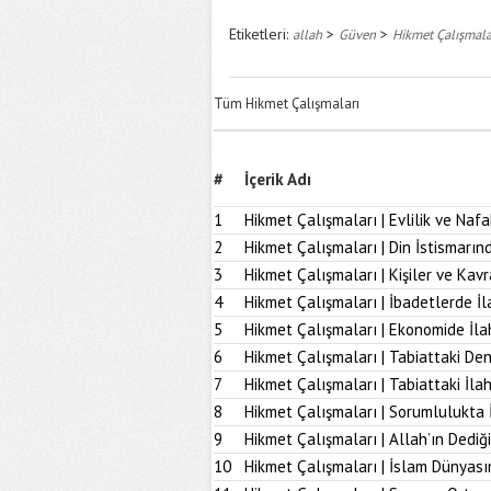
Etiketleri:
>
>
allah
Güven
Hikmet Çalışmala
Tüm Hikmet Çalışmaları
#
İçerik Adı
1
Hikmet Çalışmaları | Evlilik ve Naf
2
Hikmet Çalışmaları | Din İstismarı
3
Hikmet Çalışmaları | Kişiler ve Kav
4
Hikmet Çalışmaları | İbadetlerde İ
5
Hikmet Çalışmaları | Ekonomide İl
6
Hikmet Çalışmaları | Tabiattaki D
7
Hikmet Çalışmaları | Tabiattaki İla
8
Hikmet Çalışmaları | Sorumlulukta 
9
Hikmet Çalışmaları | Allah’ın Dediğ
10
Hikmet Çalışmaları | İslam Dünyası