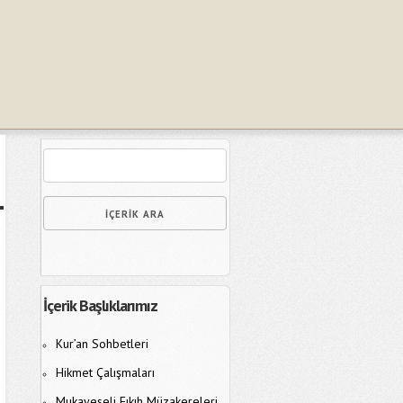
İçerik Başlıklarımız
Kur’an Sohbetleri
Hikmet Çalışmaları
Mukayeseli Fıkıh Müzakereleri