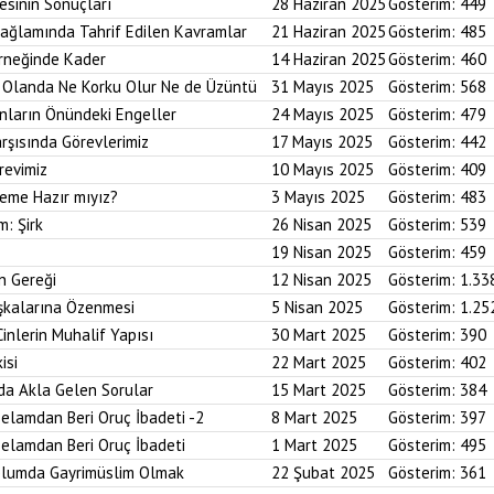
esinin Sonuçları
28 Haziran 2025
Gösterim:
449
Bağlamında Tahrif Edilen Kavramlar
21 Haziran 2025
Gösterim:
485
Örneğinde Kader
14 Haziran 2025
Gösterim:
460
im Olanda Ne Korku Olur Ne de Üzüntü
31 Mayıs 2025
Gösterim:
568
anların Önündeki Engeller
24 Mayıs 2025
Gösterim:
479
arşısında Görevlerimiz
17 Mayıs 2025
Gösterim:
442
revimiz
10 Mayıs 2025
Gösterim:
409
reme Hazır mıyız?
3 Mayıs 2025
Gösterim:
483
m: Şirk
26 Nisan 2025
Gösterim:
539
19 Nisan 2025
Gösterim:
459
n Gereği
12 Nisan 2025
Gösterim:
1.33
aşkalarına Özenmesi
5 Nisan 2025
Gösterim:
1.25
Cinlerin Muhalif Yapısı
30 Mart 2025
Gösterim:
390
isi
22 Mart 2025
Gösterim:
402
da Akla Gelen Sorular
15 Mart 2025
Gösterim:
384
elamdan Beri Oruç İbadeti -2
8 Mart 2025
Gösterim:
397
elamdan Beri Oruç İbadeti
1 Mart 2025
Gösterim:
495
plumda Gayrimüslim Olmak
22 Şubat 2025
Gösterim:
361