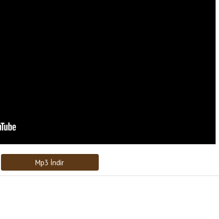
Bağlantıyı Gönderin
[recaptcha]
Mp3 İndir