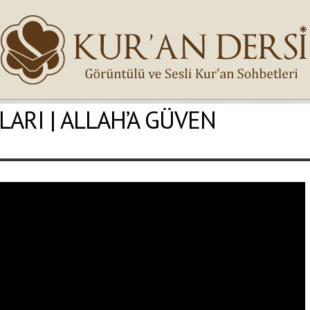
ARI | ALLAH’A GÜVEN
İsminiz (*)
Epostanız (*)
Yaşadığınız Hatanın Ayrıntıları