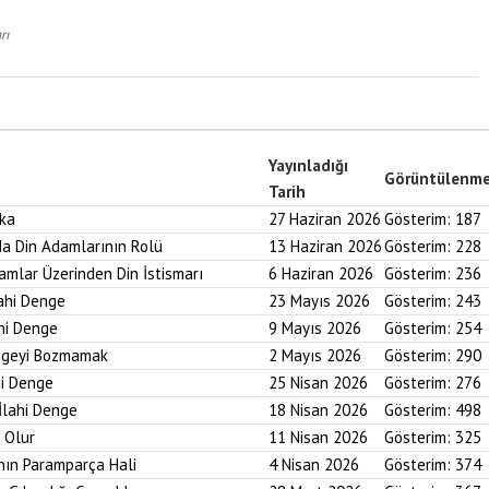
rı
Yayınladığı
Görüntülenm
Tarih
aka
27 Haziran 2026
Gösterim:
187
nda Din Adamlarının Rolü
13 Haziran 2026
Gösterim:
228
ramlar Üzerinden Din İstismarı
6 Haziran 2026
Gösterim:
236
lahi Denge
23 Mayıs 2026
Gösterim:
243
ahi Denge
9 Mayıs 2026
Gösterim:
254
engeyi Bozmamak
2 Mayıs 2026
Gösterim:
290
hi Denge
25 Nisan 2026
Gösterim:
276
İlahi Denge
18 Nisan 2026
Gösterim:
498
i Olur
11 Nisan 2026
Gösterim:
325
nın Paramparça Hali
4 Nisan 2026
Gösterim:
374