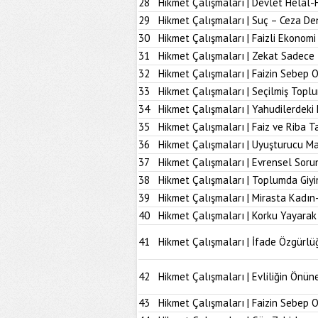
28
Hikmet Çalışmaları | Devlet Helal-
29
Hikmet Çalışmaları | Suç – Ceza De
30
Hikmet Çalışmaları | Faizli Ekonom
31
Hikmet Çalışmaları | Zekat Sadece 
32
Hikmet Çalışmaları | Faizin Sebep 
33
Hikmet Çalışmaları | Seçilmiş Topl
34
Hikmet Çalışmaları | Yahudilerdeki
35
Hikmet Çalışmaları | Faiz ve Riba T
36
Hikmet Çalışmaları | Uyuşturucu M
37
Hikmet Çalışmaları | Evrensel Soru
38
Hikmet Çalışmaları | Toplumda Giy
39
Hikmet Çalışmaları | Mirasta Kadın
40
Hikmet Çalışmaları | Korku Yayarak
41
Hikmet Çalışmaları | İfade Özgürlü
42
Hikmet Çalışmaları | Evliliğin Önü
43
Hikmet Çalışmaları | Faizin Sebep 