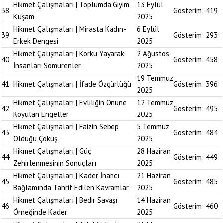
Hikmet Çalışmaları | Toplumda Giyim
13 Eylül
38
Gösterim:
419
Kuşam
2025
Hikmet Çalışmaları | Mirasta Kadın-
6 Eylül
39
Gösterim:
293
Erkek Dengesi
2025
Hikmet Çalışmaları | Korku Yayarak
2 Ağustos
40
Gösterim:
458
İnsanları Sömürenler
2025
19 Temmuz
41
Hikmet Çalışmaları | İfade Özgürlüğü
Gösterim:
396
2025
Hikmet Çalışmaları | Evliliğin Önüne
12 Temmuz
42
Gösterim:
495
Koyulan Engeller
2025
Hikmet Çalışmaları | Faizin Sebep
5 Temmuz
43
Gösterim:
484
Olduğu Çöküş
2025
Hikmet Çalışmaları | Güç
28 Haziran
44
Gösterim:
449
Zehirlenmesinin Sonuçları
2025
Hikmet Çalışmaları | Kader İnancı
21 Haziran
45
Gösterim:
485
Bağlamında Tahrif Edilen Kavramlar
2025
Hikmet Çalışmaları | Bedir Savaşı
14 Haziran
46
Gösterim:
460
Örneğinde Kader
2025