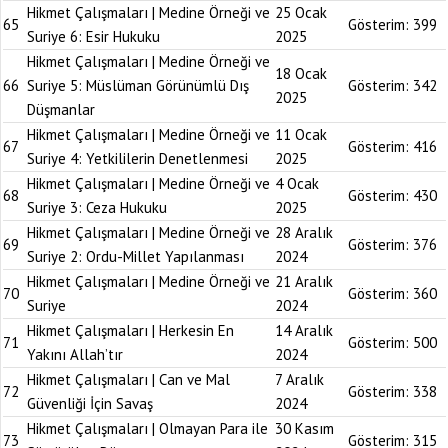
Hikmet Çalışmaları | Medine Örneği ve
25 Ocak
65
Gösterim:
399
Suriye 6: Esir Hukuku
2025
Hikmet Çalışmaları | Medine Örneği ve
18 Ocak
66
Suriye 5: Müslüman Görünümlü Dış
Gösterim:
342
2025
Düşmanlar
Hikmet Çalışmaları | Medine Örneği ve
11 Ocak
67
Gösterim:
416
Suriye 4: Yetkililerin Denetlenmesi
2025
Hikmet Çalışmaları | Medine Örneği ve
4 Ocak
68
Gösterim:
430
Suriye 3: Ceza Hukuku
2025
Hikmet Çalışmaları | Medine Örneği ve
28 Aralık
69
Gösterim:
376
Suriye 2: Ordu-Millet Yapılanması
2024
Hikmet Çalışmaları | Medine Örneği ve
21 Aralık
70
Gösterim:
360
Suriye
2024
Hikmet Çalışmaları | Herkesin En
14 Aralık
71
Gösterim:
500
Yakını Allah’tır
2024
Hikmet Çalışmaları | Can ve Mal
7 Aralık
72
Gösterim:
338
Güvenliği İçin Savaş
2024
Hikmet Çalışmaları | Olmayan Para ile
30 Kasım
73
Gösterim:
315