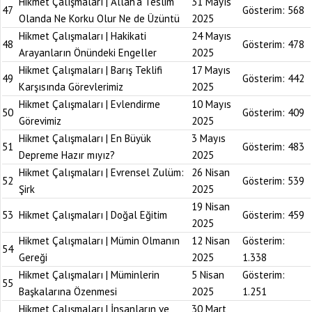
Hikmet Çalışmaları | Allah’a Teslim
31 Mayıs
47
Gösterim:
568
Olanda Ne Korku Olur Ne de Üzüntü
2025
Hikmet Çalışmaları | Hakikati
24 Mayıs
48
Gösterim:
478
Arayanların Önündeki Engeller
2025
Hikmet Çalışmaları | Barış Teklifi
17 Mayıs
49
Gösterim:
442
Karşısında Görevlerimiz
2025
Hikmet Çalışmaları | Evlendirme
10 Mayıs
50
Gösterim:
409
Görevimiz
2025
Hikmet Çalışmaları | En Büyük
3 Mayıs
51
Gösterim:
483
Depreme Hazır mıyız?
2025
Hikmet Çalışmaları | Evrensel Zulüm:
26 Nisan
52
Gösterim:
539
Şirk
2025
19 Nisan
53
Hikmet Çalışmaları | Doğal Eğitim
Gösterim:
459
2025
Hikmet Çalışmaları | Mümin Olmanın
12 Nisan
Gösterim:
54
Gereği
2025
1.338
Hikmet Çalışmaları | Müminlerin
5 Nisan
Gösterim:
55
Başkalarına Özenmesi
2025
1.251
Hikmet Çalışmaları | İnsanların ve
30 Mart