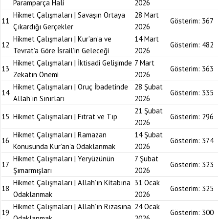
Paramparça Hali
2026
Hikmet Çalışmaları | Savaşın Ortaya
28 Mart
11
Gösterim:
367
Çıkardığı Gerçekler
2026
Hikmet Çalışmaları | Kur’an’a ve
14 Mart
12
Gösterim:
482
Tevrat’a Göre İsrail’in Geleceği
2026
Hikmet Çalışmaları | İktisadi Gelişimde
7 Mart
13
Gösterim:
363
Zekatın Önemi
2026
Hikmet Çalışmaları | Oruç İbadetinde
28 Şubat
14
Gösterim:
335
Allah’ın Sınırları
2026
21 Şubat
15
Hikmet Çalışmaları | Fıtrat ve Tıp
Gösterim:
296
2026
Hikmet Çalışmaları | Ramazan
14 Şubat
16
Gösterim:
374
Konusunda Kur’an’a Odaklanmak
2026
Hikmet Çalışmaları | Yeryüzünün
7 Şubat
17
Gösterim:
323
Şımarmışları
2026
Hikmet Çalışmaları | Allah’ın Kitabına
31 Ocak
18
Gösterim:
325
Odaklanmak
2026
Hikmet Çalışmaları | Allah’ın Rızasına
24 Ocak
19
Gösterim:
300
Odaklanmak
2026