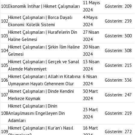
11 Mayıs
101
Ekonomik İntihar | Hikmet Çalışmaları
Gösterim:
209
2024
Hikmet Çalışmaları | Borca Dayalı
4 Mayıs
102
Gösterim:
239
Ekonomi: Kölelik Sistemi
2024
Hikmet Çalışmaları | Hurafelerin Din
27 Nisan
103
Gösterim:
300
Haline Gelmesi
2024
Hikmet Çalışmaları | Şirkin İlim Haline
20 Nisan
104
Gösterim:
308
Gelmesi
2024
Hikmet Çalışmaları | Gerçek ve Sanal
13 Nisan
105
Gösterim:
215
Alemde Mahremiyet
2024
Hikmet Çalışmaları | Allah’ın Kitabına
6 Nisan
106
Gösterim:
336
Uymayanın Hayatı Cehennem Olur
2024
Hikmet Çalışmaları | Dinde Kendini
30 Mart
107
Gösterim:
247
Merkeze Koymak
2024
Hikmet Çalışmaları | Dinin
23 Mart
108
Anlaşılmasını Engelleyen Din
Gösterim:
219
2024
Adamları
Hikmet Çalışmaları | Kur’an’ı Nasıl
16 Mart
109
Gösterim:
272