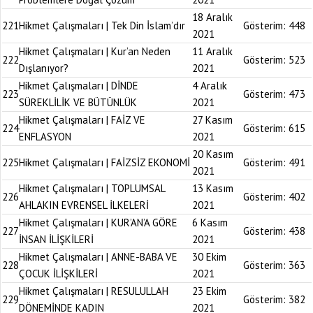
18 Aralık
221
Hikmet Çalışmaları | Tek Din İslam’dır
Gösterim:
448
2021
Hikmet Çalışmaları | Kur’an Neden
11 Aralık
222
Gösterim:
523
Dışlanıyor?
2021
Hikmet Çalışmaları | DİNDE
4 Aralık
223
Gösterim:
473
SÜREKLİLİK VE BÜTÜNLÜK
2021
Hikmet Çalışmaları | FAİZ VE
27 Kasım
224
Gösterim:
615
ENFLASYON
2021
20 Kasım
225
Hikmet Çalışmaları | FAİZSİZ EKONOMİ
Gösterim:
491
2021
Hikmet Çalışmaları | TOPLUMSAL
13 Kasım
226
Gösterim:
402
AHLAKIN EVRENSEL İLKELERİ
2021
Hikmet Çalışmaları | KUR’AN’A GÖRE
6 Kasım
227
Gösterim:
438
İNSAN İLİŞKİLERİ
2021
Hikmet Çalışmaları | ANNE-BABA VE
30 Ekim
228
Gösterim:
363
ÇOCUK İLİŞKİLERİ
2021
Hikmet Çalışmaları | RESULULLAH
23 Ekim
229
Gösterim:
382
DÖNEMİNDE KADIN
2021