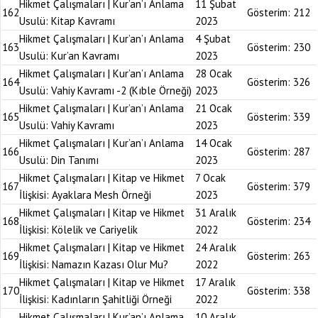
Hikmet Çalışmaları | Kur’an’ı Anlama
11 Şubat
162
Gösterim:
212
Usulü: Kitap Kavramı
2023
Hikmet Çalışmaları | Kur’an’ı Anlama
4 Şubat
163
Gösterim:
230
Usulü: Kur’an Kavramı
2023
Hikmet Çalışmaları | Kur’an’ı Anlama
28 Ocak
164
Gösterim:
326
Usulü: Vahiy Kavramı -2 (Kıble Örneği)
2023
Hikmet Çalışmaları | Kur’an’ı Anlama
21 Ocak
165
Gösterim:
339
Usulü: Vahiy Kavramı
2023
Hikmet Çalışmaları | Kur’an’ı Anlama
14 Ocak
166
Gösterim:
287
Usulü: Din Tanımı
2023
Hikmet Çalışmaları | Kitap ve Hikmet
7 Ocak
167
Gösterim:
379
İlişkisi: Ayaklara Mesh Örneği
2023
Hikmet Çalışmaları | Kitap ve Hikmet
31 Aralık
168
Gösterim:
234
İlişkisi: Kölelik ve Cariyelik
2022
Hikmet Çalışmaları | Kitap ve Hikmet
24 Aralık
169
Gösterim:
263
İlişkisi: Namazın Kazası Olur Mu?
2022
Hikmet Çalışmaları | Kitap ve Hikmet
17 Aralık
170
Gösterim:
338
İlişkisi: Kadınların Şahitliği Örneği
2022
Hikmet Çalışmaları | Kur’an’ı Anlama
10 Aralık