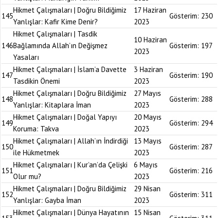
Hikmet Çalışmaları | Doğru Bildiğimiz
17 Haziran
145
Gösterim:
230
Yanlışlar: Kafir Kime Denir?
2023
Hikmet Çalışmaları | Tasdik
10 Haziran
146
Bağlamında Allah’ın Değişmez
Gösterim:
197
2023
Yasaları
Hikmet Çalışmaları | İslam’a Davette
3 Haziran
147
Gösterim:
190
Tasdikin Önemi
2023
Hikmet Çalışmaları | Doğru Bildiğimiz
27 Mayıs
148
Gösterim:
288
Yanlışlar: Kitaplara İman
2023
Hikmet Çalışmaları | Doğal Yapıyı
20 Mayıs
149
Gösterim:
294
Koruma: Takva
2023
Hikmet Çalışmaları | Allah’ın İndirdiği
13 Mayıs
150
Gösterim:
287
ile Hükmetmek
2023
Hikmet Çalışmaları | Kur’an’da Çelişki
6 Mayıs
151
Gösterim:
216
Olur mu?
2023
Hikmet Çalışmaları | Doğru Bildiğimiz
29 Nisan
152
Gösterim:
311
Yanlışlar: Gayba İman
2023
Hikmet Çalışmaları | Dünya Hayatının
15 Nisan