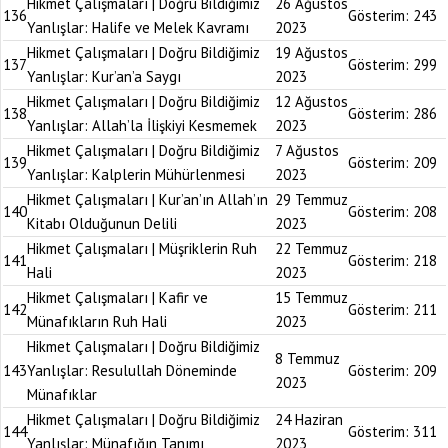
Hikmet Çalışmaları | Doğru Bildiğimiz
26 Ağustos
136
Gösterim:
243
Yanlışlar: Halife ve Melek Kavramı
2023
Hikmet Çalışmaları | Doğru Bildiğimiz
19 Ağustos
137
Gösterim:
299
Yanlışlar: Kur’an’a Saygı
2023
Hikmet Çalışmaları | Doğru Bildiğimiz
12 Ağustos
138
Gösterim:
286
Yanlışlar: Allah’la İlişkiyi Kesmemek
2023
Hikmet Çalışmaları | Doğru Bildiğimiz
7 Ağustos
139
Gösterim:
209
Yanlışlar: Kalplerin Mühürlenmesi
2023
Hikmet Çalışmaları | Kur’an’ın Allah’ın
29 Temmuz
140
Gösterim:
208
Kitabı Olduğunun Delili
2023
Hikmet Çalışmaları | Müşriklerin Ruh
22 Temmuz
141
Gösterim:
218
Hali
2023
Hikmet Çalışmaları | Kafir ve
15 Temmuz
142
Gösterim:
211
Münafıkların Ruh Hali
2023
Hikmet Çalışmaları | Doğru Bildiğimiz
8 Temmuz
143
Yanlışlar: Resulullah Döneminde
Gösterim:
209
2023
Münafıklar
Hikmet Çalışmaları | Doğru Bildiğimiz
24 Haziran
144
Gösterim:
311
Yanlışlar: Münafığın Tanımı
2023