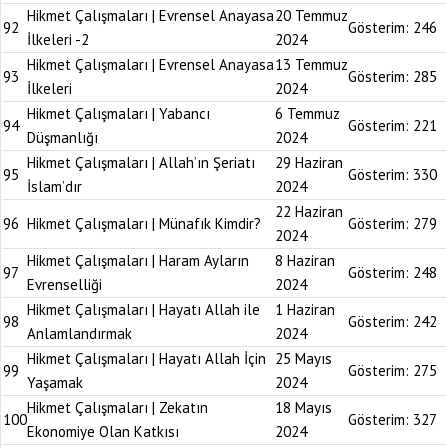
Hikmet Çalışmaları | Evrensel Anayasa
20 Temmuz
92
Gösterim:
246
İlkeleri -2
2024
Hikmet Çalışmaları | Evrensel Anayasa
13 Temmuz
93
Gösterim:
285
İlkeleri
2024
Hikmet Çalışmaları | Yabancı
6 Temmuz
94
Gösterim:
221
Düşmanlığı
2024
Hikmet Çalışmaları | Allah’ın Şeriatı
29 Haziran
95
Gösterim:
330
İslam’dır
2024
22 Haziran
96
Hikmet Çalışmaları | Münafık Kimdir?
Gösterim:
279
2024
Hikmet Çalışmaları | Haram Ayların
8 Haziran
97
Gösterim:
248
Evrenselliği
2024
Hikmet Çalışmaları | Hayatı Allah ile
1 Haziran
98
Gösterim:
242
Anlamlandırmak
2024
Hikmet Çalışmaları | Hayatı Allah İçin
25 Mayıs
99
Gösterim:
275
Yaşamak
2024
Hikmet Çalışmaları | Zekatın
18 Mayıs
100
Gösterim:
327
Ekonomiye Olan Katkısı
2024