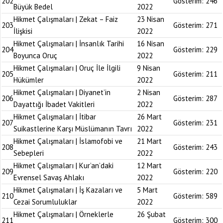
202
Gösterim:
246
Büyük Bedel
2022
Hikmet Çalışmaları | Zekat – Faiz
23 Nisan
203
Gösterim:
271
İlişkisi
2022
Hikmet Çalışmaları | İnsanlık Tarihi
16 Nisan
204
Gösterim:
229
Boyunca Oruç
2022
Hikmet Çalışmaları | Oruç İle İlgili
9 Nisan
205
Gösterim:
211
Hükümler
2022
Hikmet Çalışmaları | Diyanet’in
2 Nisan
206
Gösterim:
287
Dayattığı İbadet Vakitleri
2022
Hikmet Çalışmaları | İtibar
26 Mart
207
Gösterim:
231
Suikastlerine Karşı Müslümanın Tavrı
2022
Hikmet Çalışmaları | İslamofobi ve
21 Mart
208
Gösterim:
243
Sebepleri
2022
Hikmet Çalışmaları | Kur’an’daki
12 Mart
209
Gösterim:
220
Evrensel Savaş Ahlakı
2022
Hikmet Çalışmaları | İş Kazaları ve
5 Mart
210
Gösterim:
589
Cezai Sorumluluklar
2022
Hikmet Çalışmaları | Örneklerle
26 Şubat
211
Gösterim:
300