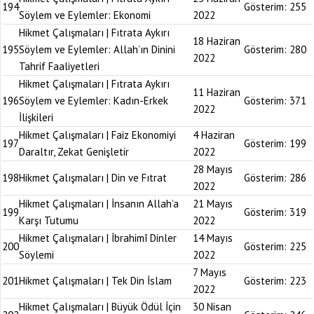
194
Gösterim:
255
Söylem ve Eylemler: Ekonomi
2022
Hikmet Çalışmaları | Fıtrata Aykırı
18 Haziran
195
Söylem ve Eylemler: Allah’ın Dinini
Gösterim:
280
2022
Tahrif Faaliyetleri
Hikmet Çalışmaları | Fıtrata Aykırı
11 Haziran
196
Söylem ve Eylemler: Kadın-Erkek
Gösterim:
371
2022
İlişkileri
Hikmet Çalışmaları | Faiz Ekonomiyi
4 Haziran
197
Gösterim:
199
Daraltır, Zekat Genişletir
2022
28 Mayıs
198
Hikmet Çalışmaları | Din ve Fıtrat
Gösterim:
286
2022
Hikmet Çalışmaları | İnsanın Allah’a
21 Mayıs
199
Gösterim:
319
Karşı Tutumu
2022
Hikmet Çalışmaları | İbrahimî Dinler
14 Mayıs
200
Gösterim:
225
Söylemi
2022
7 Mayıs
201
Hikmet Çalışmaları | Tek Din İslam
Gösterim:
223
2022
Hikmet Çalışmaları | Büyük Ödül İçin
30 Nisan