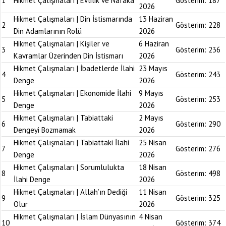
1
Hikmet Çalışmaları | Evlilik ve Nafaka
Gösterim:
187
2026
Hikmet Çalışmaları | Din İstismarında
13 Haziran
2
Gösterim:
228
Din Adamlarının Rolü
2026
Hikmet Çalışmaları | Kişiler ve
6 Haziran
3
Gösterim:
236
Kavramlar Üzerinden Din İstismarı
2026
Hikmet Çalışmaları | İbadetlerde İlahi
23 Mayıs
4
Gösterim:
243
Denge
2026
Hikmet Çalışmaları | Ekonomide İlahi
9 Mayıs
5
Gösterim:
253
Denge
2026
Hikmet Çalışmaları | Tabiattaki
2 Mayıs
6
Gösterim:
290
Dengeyi Bozmamak
2026
Hikmet Çalışmaları | Tabiattaki İlahi
25 Nisan
7
Gösterim:
276
Denge
2026
Hikmet Çalışmaları | Sorumlulukta
18 Nisan
8
Gösterim:
498
İlahi Denge
2026
Hikmet Çalışmaları | Allah’ın Dediği
11 Nisan
9
Gösterim:
325
Olur
2026
Hikmet Çalışmaları | İslam Dünyasının
4 Nisan
10
Gösterim:
374