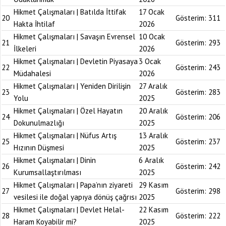
Hikmet Çalışmaları | Batılda İttifak
17 Ocak
20
Gösterim:
311
Hakta İhtilaf
2026
Hikmet Çalışmaları | Savaşın Evrensel
10 Ocak
21
Gösterim:
293
İlkeleri
2026
Hikmet Çalışmaları | Devletin Piyasaya
3 Ocak
22
Gösterim:
243
Müdahalesi
2026
Hikmet Çalışmaları | Yeniden Dirilişin
27 Aralık
23
Gösterim:
283
Yolu
2025
Hikmet Çalışmaları | Özel Hayatın
20 Aralık
24
Gösterim:
206
Dokunulmazlığı
2025
Hikmet Çalışmaları | Nüfus Artış
13 Aralık
25
Gösterim:
237
Hızının Düşmesi
2025
Hikmet Çalışmaları | Dinin
6 Aralık
26
Gösterim:
242
Kurumsallaştırılması
2025
Hikmet Çalışmaları | Papa’nın ziyareti
29 Kasım
27
Gösterim:
298
vesilesi ile doğal yapıya dönüş çağrısı
2025
Hikmet Çalışmaları | Devlet Helal-
22 Kasım
28
Gösterim:
222
Haram Koyabilir mi?
2025