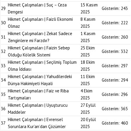
Hikmet Çalışmaları | Suç – Ceza
15 Kasım
29
Gösterim:
243
Dengesi
2025
Hikmet Çalışmaları | Faizli Ekonomi
8 Kasım
30
Gösterim:
222
Olmaz
2025
Hikmet Çalışmaları | Zekat Sadece
1 Kasım
31
Gösterim:
260
Zenginlere mi Farzdır?
2025
Hikmet Çalışmaları | Faizin Sebep
25 Ekim
32
Gösterim:
332
Olduğu Kölelik Sistemi
2025
Hikmet Çalışmaları | Seçilmiş Toplum
18 Ekim
33
Gösterim:
297
Olma İddiası
2025
Hikmet Çalışmaları | Yahudilerdeki
11 Ekim
34
Gösterim:
294
Dünya Hakimiyeti Hayali
2025
Hikmet Çalışmaları | Faiz ve Riba
4 Ekim
35
Gösterim:
296
Tartışmaları
2025
Hikmet Çalışmaları | Uyuşturucu
27 Eylül
36
Gösterim:
365
Maddeler
2025
Hikmet Çalışmaları | Evrensel
20 Eylül
37
Gösterim:
460
Sorunlara Kur’an’dan Çözümler
2025