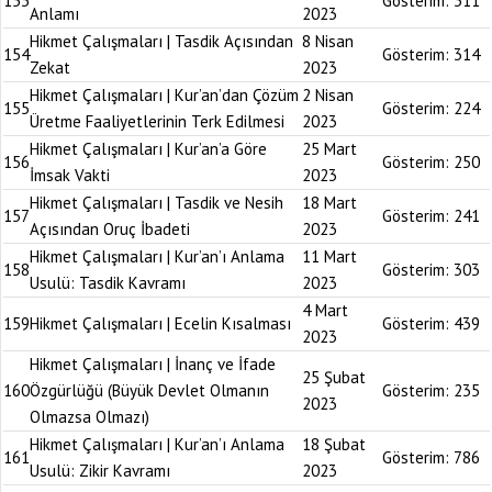
153
Gösterim:
311
Anlamı
2023
Hikmet Çalışmaları | Tasdik Açısından
8 Nisan
154
Gösterim:
314
Zekat
2023
Hikmet Çalışmaları | Kur’an’dan Çözüm
2 Nisan
155
Gösterim:
224
Üretme Faaliyetlerinin Terk Edilmesi
2023
Hikmet Çalışmaları | Kur’an’a Göre
25 Mart
156
Gösterim:
250
İmsak Vakti
2023
Hikmet Çalışmaları | Tasdik ve Nesih
18 Mart
157
Gösterim:
241
Açısından Oruç İbadeti
2023
Hikmet Çalışmaları | Kur’an’ı Anlama
11 Mart
158
Gösterim:
303
Usulü: Tasdik Kavramı
2023
4 Mart
159
Hikmet Çalışmaları | Ecelin Kısalması
Gösterim:
439
2023
Hikmet Çalışmaları | İnanç ve İfade
25 Şubat
160
Özgürlüğü (Büyük Devlet Olmanın
Gösterim:
235
2023
Olmazsa Olmazı)
Hikmet Çalışmaları | Kur’an’ı Anlama
18 Şubat
161
Gösterim:
786
Usulü: Zikir Kavramı
2023