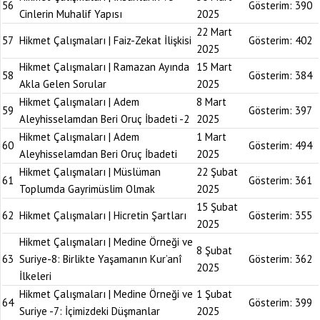
56
Gösterim:
390
Cinlerin Muhalif Yapısı
2025
22 Mart
57
Hikmet Çalışmaları | Faiz-Zekat İlişkisi
Gösterim:
402
2025
Hikmet Çalışmaları | Ramazan Ayında
15 Mart
58
Gösterim:
384
Akla Gelen Sorular
2025
Hikmet Çalışmaları | Adem
8 Mart
59
Gösterim:
397
Aleyhisselamdan Beri Oruç İbadeti -2
2025
Hikmet Çalışmaları | Adem
1 Mart
60
Gösterim:
494
Aleyhisselamdan Beri Oruç İbadeti
2025
Hikmet Çalışmaları | Müslüman
22 Şubat
61
Gösterim:
361
Toplumda Gayrimüslim Olmak
2025
15 Şubat
62
Hikmet Çalışmaları | Hicretin Şartları
Gösterim:
355
2025
Hikmet Çalışmaları | Medine Örneği ve
8 Şubat
63
Suriye-8: Birlikte Yaşamanın Kur’anî
Gösterim:
362
2025
İlkeleri
Hikmet Çalışmaları | Medine Örneği ve
1 Şubat
64
Gösterim:
399
Suriye -7: İçimizdeki Düşmanlar
2025