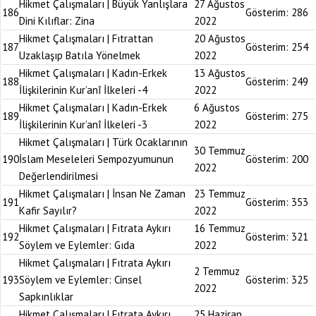
Hikmet Çalışmaları | Büyük Yanlışlara
27 Ağustos
186
Gösterim:
286
Dini Kılıflar: Zina
2022
Hikmet Çalışmaları | Fıtrattan
20 Ağustos
187
Gösterim:
254
Uzaklaşıp Batıla Yönelmek
2022
Hikmet Çalışmaları | Kadın-Erkek
13 Ağustos
188
Gösterim:
249
İlişkilerinin Kur’anî İlkeleri -4
2022
Hikmet Çalışmaları | Kadın-Erkek
6 Ağustos
189
Gösterim:
275
İlişkilerinin Kur’anî İlkeleri -3
2022
Hikmet Çalışmaları | Türk Ocaklarının
30 Temmuz
190
İslam Meseleleri Sempozyumunun
Gösterim:
200
2022
Değerlendirilmesi
Hikmet Çalışmaları | İnsan Ne Zaman
23 Temmuz
191
Gösterim:
353
Kafir Sayılır?
2022
Hikmet Çalışmaları | Fıtrata Aykırı
16 Temmuz
192
Gösterim:
321
Söylem ve Eylemler: Gıda
2022
Hikmet Çalışmaları | Fıtrata Aykırı
2 Temmuz
193
Söylem ve Eylemler: Cinsel
Gösterim:
325
2022
Sapkınlıklar
Hikmet Çalışmaları | Fıtrata Aykırı
25 Haziran