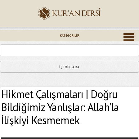
İsminiz (*)
KATEGORILER
Epostanız (*)
Hikmet Çalışmaları | Doğru
Yaşadığınız Hatanın Ayrıntıları
Bildiğimiz Yanlışlar: Allah’la
İlişkiyi Kesmemek
Bağlantıyı Gönderin