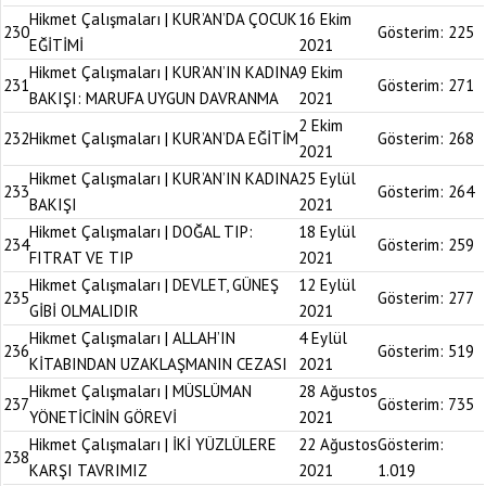
Hikmet Çalışmaları | KUR’AN’DA ÇOCUK
16 Ekim
230
Gösterim:
225
EĞİTİMİ
2021
Hikmet Çalışmaları | KUR’AN’IN KADINA
9 Ekim
231
Gösterim:
271
BAKIŞI: MARUFA UYGUN DAVRANMA
2021
2 Ekim
232
Hikmet Çalışmaları | KUR’AN’DA EĞİTİM
Gösterim:
268
2021
Hikmet Çalışmaları | KUR’AN’IN KADINA
25 Eylül
233
Gösterim:
264
BAKIŞI
2021
Hikmet Çalışmaları | DOĞAL TIP:
18 Eylül
234
Gösterim:
259
FITRAT VE TIP
2021
Hikmet Çalışmaları | DEVLET, GÜNEŞ
12 Eylül
235
Gösterim:
277
GİBİ OLMALIDIR
2021
Hikmet Çalışmaları | ALLAH’IN
4 Eylül
236
Gösterim:
519
KİTABINDAN UZAKLAŞMANIN CEZASI
2021
Hikmet Çalışmaları | MÜSLÜMAN
28 Ağustos
237
Gösterim:
735
YÖNETİCİNİN GÖREVİ
2021
Hikmet Çalışmaları | İKİ YÜZLÜLERE
22 Ağustos
Gösterim:
238
KARŞI TAVRIMIZ
2021
1.019