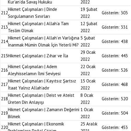
Kur’an’da Savaş Hukuku
2022
Hikmet Çalışmaları | Dinde
19 Şubat
212
Gösterim:
303
Sorgulamanın Sınırları
2022
Hikmet Çalışmaları | Allah’a Tam
12 Şubat
213
Gösterim:
331
Teslim Olmak
2022
Hikmet Çalışmaları | Allah’ın Varlığına
5 Şubat
214
Gösterim:
438
İnanmak Mümin Olmak İçin Yeterli Mi?
2022
29 Ocak
215
Hikmet Çalışmaları | Zıhar ve İla
Gösterim:
443
2022
Hikmet Çalışmaları | Adem
22 Ocak
216
Gösterim:
526
Aleyhisselamın İlmi Seviyesi
2022
Hikmet Çalışmaları | Kayıtsız Şartsız
15 Ocak
217
Gösterim:
468
İtaat Yalnız Allah’adır
2022
Hikmet Çalışmaları | Deist ve Ateist
8 Ocak
218
Gösterim:
520
Üreten Din Anlayışı
2022
Hikmet Çalışmaları | Zamanın Değerini
1 Ocak
219
Gösterim:
504
Bilmek
2022
Hikmet Çalışmaları | Ekonomik
25 Aralık
220
Gösterim:
453
Problemlere Doğal Çözüm
2021