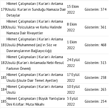
Hikmet Çalışmaları | Kur’an’ı Anlama
15 Ekim
179
Usulü: Kur’an’ın Sunduğu Namaza Dair
Gösterim:
374
2022
Detaylar
Hikmet Çalışmaları | Kur’an’ı Anlama
8 Ekim
180
Usulü: Yolculukta ve Korku Halinde
Gösterim:
361
2022
Namaza Dair Rivayetler
Hikmet Çalışmaları | Kur’an’ı Anlama
1 Ekim
181
Usulü (Muhammed (as)’ın Söz ve
Gösterim:
468
2022
Davranışlarının Bağlayıcılığı)
Hikmet Çalışmaları | Kur’an’ı Anlama
24 Eylül
182
Usulü (Kur’an’ı Anlamada Nebi-Resul
Gösterim:
313
2022
Farkının Önemi)
Hikmet Çalışmaları | Kur’an’ı Anlama
17 Eylül
183
Gösterim:
258
Usulü (Usule Dair Temel Ayetler)
2022
Hikmet Çalışmaları | Kur’an’ı Anlama
10 Eylül
184
Gösterim:
263
Usulü
2022
Hikmet Çalışmaları | Büyük Yanlışlara
3 Eylül
185
Gösterim:
254
Dini Kılıflar: Muta Nikahı
2022