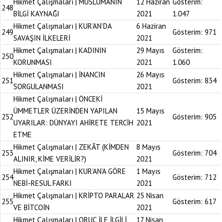
Hikmet Çalışmaları | MÜSLÜMANIN
12 Haziran
Gösterim:
248
BİLGİ KAYNAĞI
2021
1.047
Hikmet Çalışmaları | KUR’AN’DA
6 Haziran
249
Gösterim:
971
SAVAŞIN İLKELERİ
2021
Hikmet Çalışmaları | KADININ
29 Mayıs
Gösterim:
250
KORUNMASI
2021
1.060
Hikmet Çalışmaları | İNANCIN
26 Mayıs
251
Gösterim:
834
SORGULANMASI
2021
Hikmet Çalışmaları | ÖNCEKİ
ÜMMETLER ÜZERİNDEN YAPILAN
15 Mayıs
252
Gösterim:
905
UYARILAR: DÜNYAYI AHİRETE TERCİH
2021
ETME
Hikmet Çalışmaları | ZEKÂT (KİMDEN
8 Mayıs
253
Gösterim:
704
ALINIR, KİME VERİLİR?)
2021
Hikmet Çalışmaları | KUR’AN’A GÖRE
1 Mayıs
254
Gösterim:
712
NEBİ-RESUL FARKI
2021
Hikmet Çalışmaları | KRİPTO PARALAR
25 Nisan
255
Gösterim:
617
VE BİTCOİN
2021
Hikmet Çalışmaları | ORUÇ İLE İLGİLİ
17 Nisan