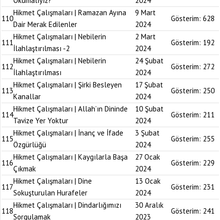
Okumalıyız?
2024
Hikmet Çalışmaları | Ramazan Ayına
9 Mart
110
Gösterim:
628
Dair Merak Edilenler
2024
Hikmet Çalışmaları | Nebilerin
2 Mart
111
Gösterim:
192
İlahlaştırılması -2
2024
Hikmet Çalışmaları | Nebilerin
24 Şubat
112
Gösterim:
272
İlahlaştırılması
2024
Hikmet Çalışmaları | Şirki Besleyen
17 Şubat
113
Gösterim:
250
Kanallar
2024
Hikmet Çalışmaları | Allah’ın Dininde
10 Şubat
114
Gösterim:
211
Tavize Yer Yoktur
2024
Hikmet Çalışmaları | İnanç ve İfade
3 Şubat
115
Gösterim:
255
Özgürlüğü
2024
Hikmet Çalışmaları | Kaygılarla Başa
27 Ocak
116
Gösterim:
229
Çıkmak
2024
Hikmet Çalışmaları | Dine
13 Ocak
117
Gösterim:
231
Sokuşturulan Hurafeler
2024
Hikmet Çalışmaları | Dindarlığımızı
30 Aralık
118
Gösterim:
241
Sorgulamak
2023