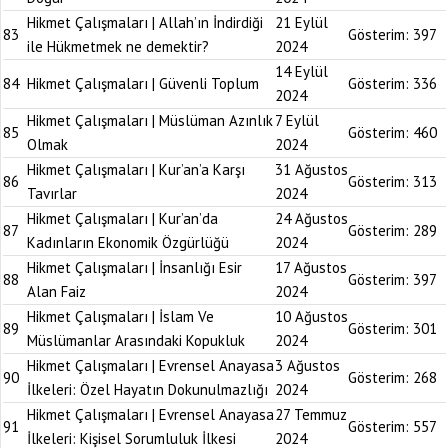
Hikmet Çalışmaları | Allah’ın İndirdiği
21 Eylül
83
Gösterim:
397
ile Hükmetmek ne demektir?
2024
14 Eylül
84
Hikmet Çalışmaları | Güvenli Toplum
Gösterim:
336
2024
Hikmet Çalışmaları | Müslüman Azınlık
7 Eylül
85
Gösterim:
460
Olmak
2024
Hikmet Çalışmaları | Kur’an’a Karşı
31 Ağustos
86
Gösterim:
313
Tavırlar
2024
Hikmet Çalışmaları | Kur’an’da
24 Ağustos
87
Gösterim:
289
Kadınların Ekonomik Özgürlüğü
2024
Hikmet Çalışmaları | İnsanlığı Esir
17 Ağustos
88
Gösterim:
397
Alan Faiz
2024
Hikmet Çalışmaları | İslam Ve
10 Ağustos
89
Gösterim:
301
Müslümanlar Arasındaki Kopukluk
2024
Hikmet Çalışmaları | Evrensel Anayasa
3 Ağustos
90
Gösterim:
268
İlkeleri: Özel Hayatın Dokunulmazlığı
2024
Hikmet Çalışmaları | Evrensel Anayasa
27 Temmuz
91
Gösterim:
557
İlkeleri: Kişisel Sorumluluk İlkesi
2024