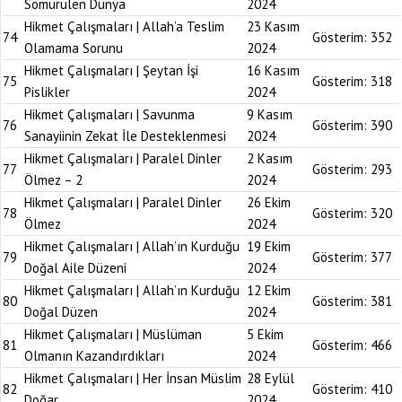
Sömürülen Dünya
2024
Hikmet Çalışmaları | Allah’a Teslim
23 Kasım
74
Gösterim:
352
Olamama Sorunu
2024
Hikmet Çalışmaları | Şeytan İşi
16 Kasım
75
Gösterim:
318
Pislikler
2024
Hikmet Çalışmaları | Savunma
9 Kasım
76
Gösterim:
390
Sanayiinin Zekat İle Desteklenmesi
2024
Hikmet Çalışmaları | Paralel Dinler
2 Kasım
77
Gösterim:
293
Ölmez – 2
2024
Hikmet Çalışmaları | Paralel Dinler
26 Ekim
78
Gösterim:
320
Ölmez
2024
Hikmet Çalışmaları | Allah’ın Kurduğu
19 Ekim
79
Gösterim:
377
Doğal Aile Düzeni
2024
Hikmet Çalışmaları | Allah’ın Kurduğu
12 Ekim
80
Gösterim:
381
Doğal Düzen
2024
Hikmet Çalışmaları | Müslüman
5 Ekim
81
Gösterim:
466
Olmanın Kazandırdıkları
2024
Hikmet Çalışmaları | Her İnsan Müslim
28 Eylül
82
Gösterim:
410
Doğar
2024