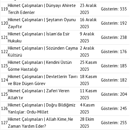
Hikmet Çalışmaları | Dünyayı Ahirete
23 Aralık
119
Gösterim:
335
Tercih Edenler
2023
Hikmet Çalışmaları | Şeytanın Oyunu
16 Aralık
120
Gösterim:
192
Zayıftır
2023
Hikmet Çalışmaları | İslam’da Esir
9 Aralık
121
Gösterim:
238
Hukuku
2023
Hikmet Çalışmaları | Sözünden Cayma
2 Aralık
122
Gösterim:
176
Kültürü
2023
Hikmet Çalışmaları | Kendini Üstün
25 Kasım
123
Gösterim:
185
Görme Hastalığı
2023
Hikmet Çalışmaları | Devletlerin Tavrı
18 Kasım
124
Gösterim:
182
ve Bize Düşen Görev
2023
Hikmet Çalışmaları | Zaferi Veren
11 Kasım
125
Gösterim:
204
Allah’tır
2023
Hikmet Çalışmaları | Doğru Bildiğimiz
4 Kasım
126
Gösterim:
245
Yanlışlar: Ordu-Millet
2023
Hikmet Çalışmaları | Allah Kime, Ne
28 Ekim
127
Gösterim:
255
Zaman Yardım Eder?
2023