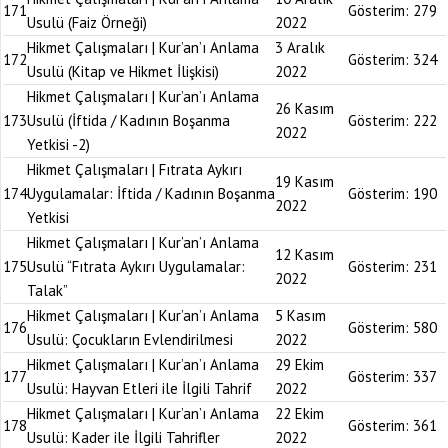
171
Gösterim:
279
Usulü (Faiz Örneği)
2022
Hikmet Çalışmaları | Kur’an’ı Anlama
3 Aralık
172
Gösterim:
324
Usulü (Kitap ve Hikmet İlişkisi)
2022
Hikmet Çalışmaları | Kur’an’ı Anlama
26 Kasım
173
Usulü (İftida / Kadının Boşanma
Gösterim:
222
2022
Yetkisi -2)
Hikmet Çalışmaları | Fıtrata Aykırı
19 Kasım
174
Uygulamalar: İftida / Kadının Boşanma
Gösterim:
190
2022
Yetkisi
Hikmet Çalışmaları | Kur’an’ı Anlama
12 Kasım
175
Usulü “Fıtrata Aykırı Uygulamalar:
Gösterim:
231
2022
Talak”
Hikmet Çalışmaları | Kur’an’ı Anlama
5 Kasım
176
Gösterim:
580
Usulü: Çocukların Evlendirilmesi
2022
Hikmet Çalışmaları | Kur’an’ı Anlama
29 Ekim
177
Gösterim:
337
Usulü: Hayvan Etleri ile İlgili Tahrif
2022
Hikmet Çalışmaları | Kur’an’ı Anlama
22 Ekim
178
Gösterim:
361
Usulü: Kader ile İlgili Tahrifler
2022