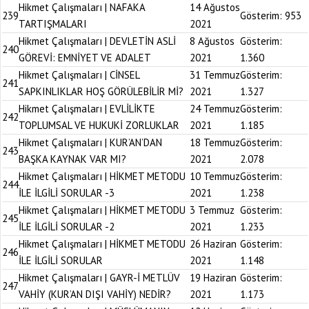
Hikmet Çalışmaları | NAFAKA
14 Ağustos
239
Gösterim:
953
TARTIŞMALARI
2021
Hikmet Çalışmaları | DEVLETİN ASLİ
8 Ağustos
Gösterim:
240
GÖREVİ: EMNİYET VE ADALET
2021
1.360
Hikmet Çalışmaları | CİNSEL
31 Temmuz
Gösterim:
241
SAPKINLIKLAR HOŞ GÖRÜLEBİLİR Mİ?
2021
1.327
Hikmet Çalışmaları | EVLİLİKTE
24 Temmuz
Gösterim:
242
TOPLUMSAL VE HUKUKİ ZORLUKLAR
2021
1.185
Hikmet Çalışmaları | KUR’AN’DAN
18 Temmuz
Gösterim:
243
BAŞKA KAYNAK VAR MI?
2021
2.078
Hikmet Çalışmaları | HİKMET METODU
10 Temmuz
Gösterim:
244
İLE İLGİLİ SORULAR -3
2021
1.238
Hikmet Çalışmaları | HİKMET METODU
3 Temmuz
Gösterim:
245
İLE İLGİLİ SORULAR -2
2021
1.233
Hikmet Çalışmaları | HİKMET METODU
26 Haziran
Gösterim:
246
İLE İLGİLİ SORULAR
2021
1.148
Hikmet Çalışmaları | GAYR-İ METLÜV
19 Haziran
Gösterim:
247
VAHİY (KUR’AN DIŞI VAHİY) NEDİR?
2021
1.173