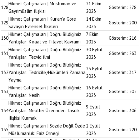
Hikmet Çalışmaları | Müslüman ve
21 Ekim
128
Gösterim:
278
Gayrimüslim İlişkisi
2023
Hikmet Çalışmaları | Kur’an’a Göre
14 Ekim
129
Gösterim:
200
Savaşın Evrensel İlkeleri
2023
Hikmet Çalışmaları | Doğru Bildiğimiz
7 Ekim
130
Gösterim:
216
Yanlışlar: Kıraat ve Tilavet Kavramı
2023
Hikmet Çalışmaları | Doğru Bildiğimiz
30 Eylül
131
Gösterim:
263
Yanlışlar: Tecvid İlmi
2023
Hikmet Çalışmaları | Doğru Bildiğimiz
23 Eylül
132
Yanlışlar: Tedricilik/Hükümleri Zamana
Gösterim:
317
2023
Yayma
Hikmet Çalışmaları | Doğru Bildiğimiz
16 Eylül
133
Gösterim:
202
Yanlışlar: Nesih
2023
Hikmet Çalışmaları | Doğru Bildiğimiz
9 Eylül
134
Yanlışlar: Mealler Üzerinden Tasdik
Gösterim:
306
2023
İlişkisi Kurmak
Hikmet Çalışmaları | Sözde Değil Özde
2 Eylül
135
Gösterim:
220
Müslümanlık: Faiz Örneği
2023