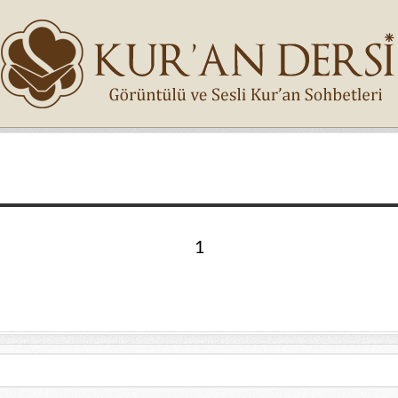
İsminiz (*)
1
Epostanız (*)
Yaşadığınız Hatanın Ayrıntıları