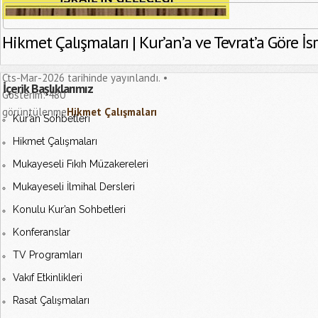
Hikmet Çalışmaları | Kur’an’a ve Tevrat’a Göre İsr
Cts-Mar-2026 tarihinde yayınlandı.
İçerik Başlıklarımız
Gösterim:
480
görüntülenme
Hikmet Çalışmaları
Kur’an Sohbetleri
Hikmet Çalışmaları
Mukayeseli Fıkıh Müzakereleri
Mukayeseli İlmihal Dersleri
Konulu Kur’an Sohbetleri
Konferanslar
TV Programları
Vakıf Etkinlikleri
Rasat Çalışmaları