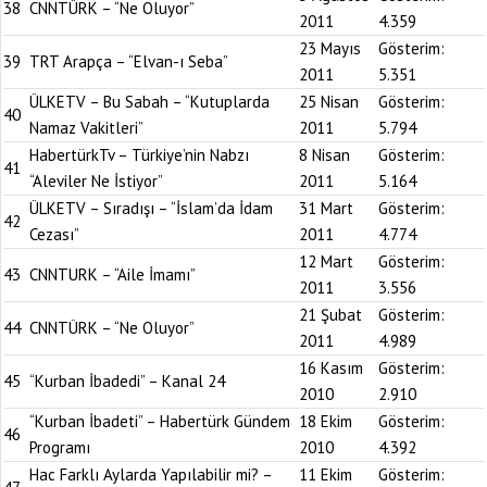
38
CNNTÜRK – “Ne Oluyor”
2011
4.359
23 Mayıs
Gösterim:
39
TRT Arapça – “Elvan-ı Seba”
2011
5.351
ÜLKETV – Bu Sabah – “Kutuplarda
25 Nisan
Gösterim:
40
Namaz Vakitleri”
2011
5.794
HabertürkTv – Türkiye’nin Nabzı
8 Nisan
Gösterim:
41
“Aleviler Ne İstiyor”
2011
5.164
ÜLKETV – Sıradışı – “İslam’da İdam
31 Mart
Gösterim:
42
Cezası”
2011
4.774
12 Mart
Gösterim:
43
CNNTURK – “Aile İmamı”
2011
3.556
21 Şubat
Gösterim:
44
CNNTÜRK – “Ne Oluyor”
2011
4.989
16 Kasım
Gösterim:
45
“Kurban İbadedi” – Kanal 24
2010
2.910
“Kurban İbadeti” – Habertürk Gündem
18 Ekim
Gösterim:
46
Programı
2010
4.392
Hac Farklı Aylarda Yapılabilir mi? –
11 Ekim
Gösterim: