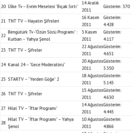
14 Aralık
20
Ülke Tv – Evrim Meselesi “Bıçak Sırtı”
Gösterim:
370
2011
16 Kasım
Gösterim:
21
TNT TV – Hayatın Şifreleri
2011
4.428
Bengütürk Tv -“Özün Sözü Programı” :
3 Kasım
Gösterim:
22
Kurban – Yahya Şenol
2011
4.117
22 Ağustos
Gösterim:
23
TNT TV – Şifreler
2011
4.651
20 Ağustos
Gösterim:
24
Kanal 24 – “Gece Moderatörü”
2011
3.350
18 Ağustos
Gösterim:
25
STARTV – “Yerden Göğe” 2
2011
5.143
15 Ağustos
Gösterim:
26
TNT TV – Şifreler
2011
4.630
14 Ağustos
Gösterim:
27
Hilal TV – “İftar Programı”
2011
4.443
Hilal TV – “İftar Programı” – Yahya
10 Ağustos
Gösterim:
28
Şenol
2011
4.866