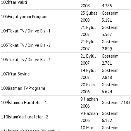
102
İftar Vakti
2008
4.285
23 Şubat
Gösterim:
103
Fırçalıyorum Programı
2008
3.191
21 Eylül
Gösterim:
104
Tokat Tv / Din ve Biz -1
2007
3.567
21 Eylül
Gösterim:
105
Tokat Tv / Din ve Biz -2
2007
2.899
21 Eylül
Gösterim:
106
Tokat Tv / Din ve Biz -3
2007
2.781
14 Eylül
Gösterim:
107
İftar Sevinci
2007
2.838
20 Ekim
Gösterim:
108
Batman Tv Programı
2006
6.624
9 Haziran
109
İslamda Hurafeler -1
Gösterim:
7.183
2006
9 Haziran
Gösterim:
110
İslam’da Hurafeler -2
2006
6.122
10 Mart
Gösterim: