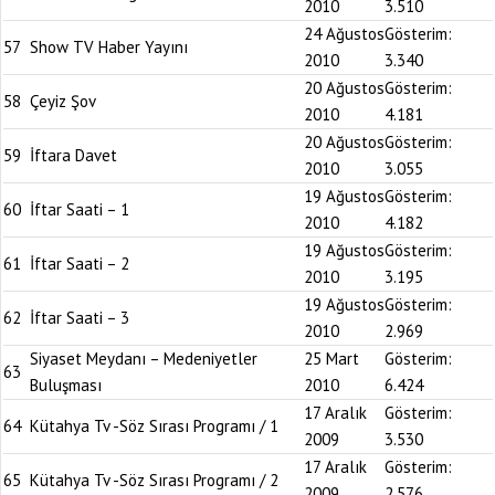
2010
3.510
24 Ağustos
Gösterim:
57
Show TV Haber Yayını
2010
3.340
20 Ağustos
Gösterim:
58
Çeyiz Şov
2010
4.181
20 Ağustos
Gösterim:
59
İftara Davet
2010
3.055
19 Ağustos
Gösterim:
60
İftar Saati – 1
2010
4.182
19 Ağustos
Gösterim:
61
İftar Saati – 2
2010
3.195
19 Ağustos
Gösterim:
62
İftar Saati – 3
2010
2.969
Siyaset Meydanı – Medeniyetler
25 Mart
Gösterim:
63
Buluşması
2010
6.424
17 Aralık
Gösterim:
64
Kütahya Tv -Söz Sırası Programı / 1
2009
3.530
17 Aralık
Gösterim:
65
Kütahya Tv -Söz Sırası Programı / 2
2009
2.576