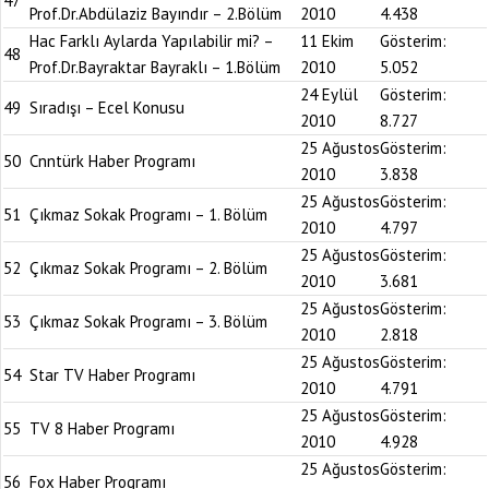
47
Prof.Dr.Abdülaziz Bayındır – 2.Bölüm
2010
4.438
Hac Farklı Aylarda Yapılabilir mi? –
11 Ekim
Gösterim:
48
Prof.Dr.Bayraktar Bayraklı – 1.Bölüm
2010
5.052
24 Eylül
Gösterim:
49
Sıradışı – Ecel Konusu
2010
8.727
25 Ağustos
Gösterim:
50
Cnntürk Haber Programı
2010
3.838
25 Ağustos
Gösterim:
51
Çıkmaz Sokak Programı – 1. Bölüm
2010
4.797
25 Ağustos
Gösterim:
52
Çıkmaz Sokak Programı – 2. Bölüm
2010
3.681
25 Ağustos
Gösterim:
53
Çıkmaz Sokak Programı – 3. Bölüm
2010
2.818
25 Ağustos
Gösterim:
54
Star TV Haber Programı
2010
4.791
25 Ağustos
Gösterim:
55
TV 8 Haber Programı
2010
4.928
25 Ağustos
Gösterim:
56
Fox Haber Programı