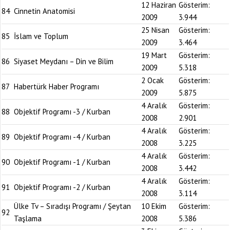
12 Haziran
Gösterim:
84
Cinnetin Anatomisi
2009
3.944
25 Nisan
Gösterim:
85
İslam ve Toplum
2009
3.464
19 Mart
Gösterim:
86
Siyaset Meydanı – Din ve Bilim
2009
5.318
2 Ocak
Gösterim:
87
Habertürk Haber Programı
2009
5.875
4 Aralık
Gösterim:
88
Objektif Programı -3 / Kurban
2008
2.901
4 Aralık
Gösterim:
89
Objektif Programı -4 / Kurban
2008
3.225
4 Aralık
Gösterim:
90
Objektif Programı -1 / Kurban
2008
3.442
4 Aralık
Gösterim:
91
Objektif Programı -2 / Kurban
2008
3.114
Ülke Tv – Sıradışı Programı / Şeytan
10 Ekim
Gösterim:
92
Taşlama
2008
5.386