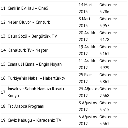
14 Mart
Gösterim:
11
Cenk’in Ev Hali – Cine5
2013
3.786
8 Mart
Gösterim:
12
Neler Oluyor – Cnntürk
2013
3.957
20 Aralık
Gösterim:
13
Özün Sözü – Bengütürk TV
2012
4.178
19 Aralık
Gösterim:
14
Kanaltürk Tv – Neşter
2012
3.162
11 Aralık
Gösterim:
15
Esma’ül Hüsna – Engin Noyan
2012
4.929
25 Ekim
Gösterim:
16
Türkiye’nin Nabzı – Habertürktv
2012
3.862
İmsak ve Sabah Namazı Rasatı –
23 Ağustos
Gösterim:
17
Konya
2012
2.568
8 Ağustos
Gösterim:
18
Trt Arapça Programı
2012
3.315
3 Ağustos
Gösterim:
19
Ceviz Kabuğu – Karadeniz TV
2012
5.562