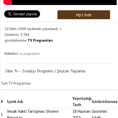
Mp3 İndir
10 Ekim 2008 tarihinde yayınlandı.
Gösterim:
5.386
görüntülenme
TV Programları
Etiketleri:
tv programları
Ülke Tv – Sıradışı Programı / Şeytan Taşlama
Tüm TV Programları
Yayınladığı
#
İçerik Adı
Görüntülenme
Tarih
İmsak Vakti Tartışması Showtv
18 Haziran
Gösterim:
1
Röportajı
2015
3.643