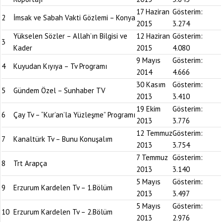
17 Haziran
Gösterim:
2
İmsak ve Sabah Vakti Gözlemi – Konya
2015
3.274
Yükselen Sözler – Allah’ın Bilgisi ve
12 Haziran
Gösterim:
3
Kader
2015
4.080
9 Mayıs
Gösterim:
4
Kuyudan Kıyıya – Tv Programı
2014
4.666
30 Kasım
Gösterim:
5
Gündem Özel – Sunhaber TV
2013
3.410
19 Ekim
Gösterim:
6
Çay Tv – “Kur’an’la Yüzleşme” Programı
2013
3.776
12 Temmuz
Gösterim:
7
Kanaltürk Tv – Bunu Konuşalım
2013
3.754
7 Temmuz
Gösterim:
8
Trt Arapça
2013
3.140
5 Mayıs
Gösterim:
9
Erzurum Kardelen Tv – 1.Bölüm
2013
3.497
5 Mayıs
Gösterim:
10
Erzurum Kardelen Tv – 2.Bölüm
2013
2.976