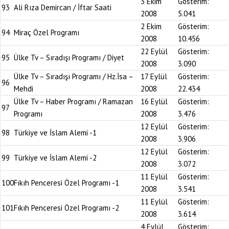
3 Ekim
Gösterim:
93
Ali Rıza Demircan / İftar Saati
2008
5.041
2 Ekim
Gösterim:
94
Miraç Özel Programı
2008
10.456
22 Eylül
Gösterim:
95
Ülke Tv – Sıradışı Programı / Diyet
2008
3.090
Ülke Tv – Sıradışı Programı / Hz.İsa –
17 Eylül
Gösterim:
96
Mehdi
2008
22.434
Ülke Tv – Haber Programı / Ramazan
16 Eylül
Gösterim:
97
Programı
2008
3.476
12 Eylül
Gösterim:
98
Türkiye ve İslam Alemi -1
2008
3.906
12 Eylül
Gösterim:
99
Türkiye ve İslam Alemi -2
2008
3.072
11 Eylül
Gösterim:
100
Fıkıh Penceresi Özel Programı -1
2008
3.541
11 Eylül
Gösterim:
101
Fıkıh Penceresi Özel Programı -2
2008
3.614
4 Eylül
Gösterim: