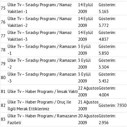
Ülke Tv – Sıradışı Programı / Namaz
14 Eylül
Gösterim:
75
Vakitleri -1
2009
5.165
Ülke Tv – Sıradışı Programı / Namaz
14 Eylül
Gösterim:
76
Vakitleri -2
2009
3.772
Ülke Tv – Sıradışı Programı / Namaz
14 Eylül
Gösterim:
77
Vakitleri -3
2009
4.837
Ülke Tv – Sıradışı Programı / Ramazan
3 Eylül
Gösterim:
78
-1
2009
5.850
Ülke Tv – Sıradışı Programı / Ramazan
3 Eylül
Gösterim:
79
-2
2009
3.304
Ülke Tv – Sıradışı Programı / Ramazan
3 Eylül
Gösterim:
80
-3
2009
3.432
22 Ağustos
Gösterim:
81
Ülke Tv – Haber Programı / İmsak Vakti
2009
4.004
Ülke Tv – Haber Programı / Oruç ile
21 Ağustos
82
Gösterim:
7.930
İlgili Merak Ettiklerimiz
2009
Ülke Tv – Haber Programı / Ramazanın
20 Ağustos
Gösterim:
83
Fazileti
2009
2.956