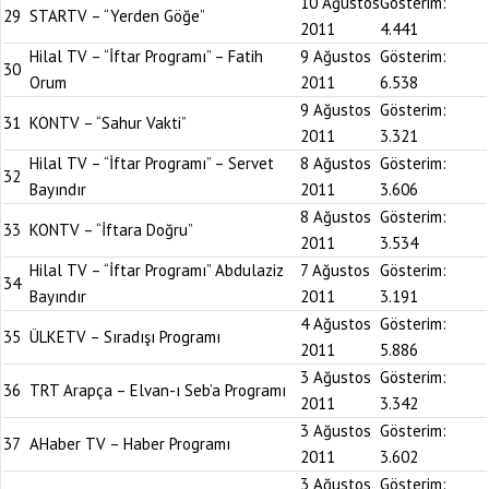
10 Ağustos
Gösterim:
29
STARTV – “Yerden Göğe”
2011
4.441
Hilal TV – “İftar Programı” – Fatih
9 Ağustos
Gösterim:
30
Orum
2011
6.538
9 Ağustos
Gösterim:
31
KONTV – “Sahur Vakti”
2011
3.321
Hilal TV – “İftar Programı” – Servet
8 Ağustos
Gösterim:
32
Bayındır
2011
3.606
8 Ağustos
Gösterim:
33
KONTV – “İftara Doğru”
2011
3.534
Hilal TV – “İftar Programı” Abdulaziz
7 Ağustos
Gösterim:
34
Bayındır
2011
3.191
4 Ağustos
Gösterim:
35
ÜLKETV – Sıradışı Programı
2011
5.886
3 Ağustos
Gösterim:
36
TRT Arapça – Elvan-ı Seb’a Programı
2011
3.342
3 Ağustos
Gösterim:
37
AHaber TV – Haber Programı
2011
3.602
3 Ağustos
Gösterim: