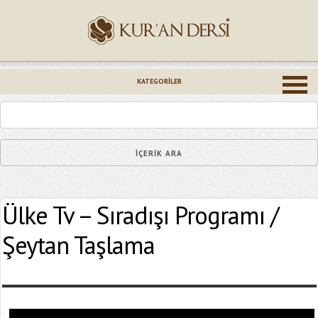
İsminiz (*)
KATEGORILER
Epostanız (*)
Ülke Tv – Sıradışı Programı /
Yaşadığınız Hatanın Ayrıntıları
Şeytan Taşlama
Bağlantıyı Gönderin