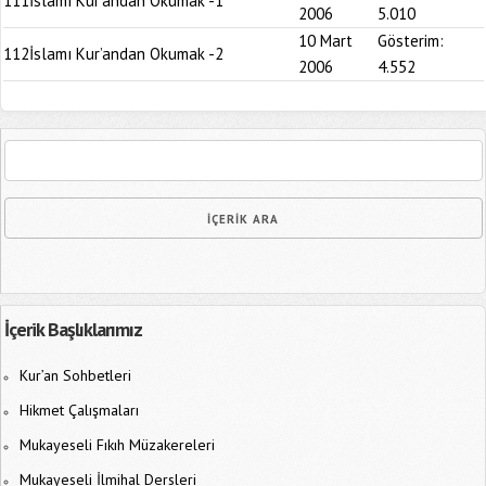
111
İslamı Kur’andan Okumak -1
2006
5.010
10 Mart
Gösterim:
112
İslamı Kur’andan Okumak -2
2006
4.552
İçerik Başlıklarımız
Kur’an Sohbetleri
Hikmet Çalışmaları
Mukayeseli Fıkıh Müzakereleri
Mukayeseli İlmihal Dersleri