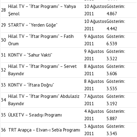
Hilal TV – “İftar Programı” – Yahya
10 Ağustos
Gösterim:
28
Şenol
2011
4.867
10 Ağustos
Gösterim:
29
STARTV – “Yerden Göğe”
2011
4.442
Hilal TV – “İftar Programı” – Fatih
9 Ağustos
Gösterim:
30
Orum
2011
6.539
9 Ağustos
Gösterim:
31
KONTV – “Sahur Vakti”
2011
3.322
Hilal TV – “İftar Programı” – Servet
8 Ağustos
Gösterim:
32
Bayındır
2011
3.606
8 Ağustos
Gösterim:
33
KONTV – “İftara Doğru”
2011
3.535
Hilal TV – “İftar Programı” Abdulaziz
7 Ağustos
Gösterim:
34
Bayındır
2011
3.192
4 Ağustos
Gösterim:
35
ÜLKETV – Sıradışı Programı
2011
5.887
3 Ağustos
Gösterim:
36
TRT Arapça – Elvan-ı Seb’a Programı
2011
3.343