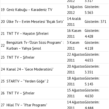
2012
3.317
3 Ağustos
Gösterim:
19
Ceviz Kabuğu – Karadeniz TV
2012
5.563
14 Aralık
20
Ülke Tv – Evrim Meselesi “Bıçak Sırtı”
Gösterim:
371
2011
16 Kasım
Gösterim:
21
TNT TV – Hayatın Şifreleri
2011
4.428
Bengütürk Tv -“Özün Sözü Programı” :
3 Kasım
Gösterim:
22
Kurban – Yahya Şenol
2011
4.118
22 Ağustos
Gösterim:
23
TNT TV – Şifreler
2011
4.653
20 Ağustos
Gösterim:
24
Kanal 24 – “Gece Moderatörü”
2011
3.351
18 Ağustos
Gösterim:
25
STARTV – “Yerden Göğe” 2
2011
5.143
15 Ağustos
Gösterim:
26
TNT TV – Şifreler
2011
4.630
14 Ağustos
Gösterim:
27
Hilal TV – “İftar Programı”
2011
4.444