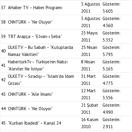
3 Ağustos
Gösterim:
37
AHaber TV – Haber Programı
2011
3.603
3 Ağustos
Gösterim:
38
CNNTÜRK – “Ne Oluyor”
2011
4.360
23 Mayıs
Gösterim:
39
TRT Arapça – “Elvan-ı Seba”
2011
5.352
ÜLKETV – Bu Sabah – “Kutuplarda
25 Nisan
Gösterim:
40
Namaz Vakitleri”
2011
5.795
HabertürkTv – Türkiye’nin Nabzı
8 Nisan
Gösterim:
41
“Aleviler Ne İstiyor”
2011
5.165
ÜLKETV – Sıradışı – “İslam’da İdam
31 Mart
Gösterim:
42
Cezası”
2011
4.775
12 Mart
Gösterim:
43
CNNTURK – “Aile İmamı”
2011
3.556
21 Şubat
Gösterim:
44
CNNTÜRK – “Ne Oluyor”
2011
4.990
16 Kasım
Gösterim:
45
“Kurban İbadedi” – Kanal 24
2010
2.911