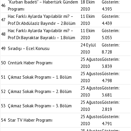
“Kurban İbadeti” – Habertürk Gündem
18 Ekim
Gösterim:
46
Programı
2010
4.393
Hac Farklı Aylarda Yapılabilir mi? –
11 Ekim
Gösterim:
47
Prof.Dr.Abdülaziz Bayındır – 2.Bölüm
2010
4.439
Hac Farklı Aylarda Yapılabilir mi? –
11 Ekim
Gösterim:
48
Prof.Dr.Bayraktar Bayraklı – 1.Bölüm
2010
5.053
24 Eylül
Gösterim:
49
Sıradışı – Ecel Konusu
2010
8.728
25 Ağustos
Gösterim:
50
Cnntürk Haber Programı
2010
3.839
25 Ağustos
Gösterim:
51
Çıkmaz Sokak Programı – 1. Bölüm
2010
4.798
25 Ağustos
Gösterim:
52
Çıkmaz Sokak Programı – 2. Bölüm
2010
3.681
25 Ağustos
Gösterim:
53
Çıkmaz Sokak Programı – 3. Bölüm
2010
2.819
25 Ağustos
Gösterim:
54
Star TV Haber Programı
2010
4.791
25 Ağustos
Gösterim: