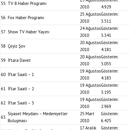
55
TV 8 Haber Programı
2010
4.929
25 Ağustos
Gösterim:
56
Fox Haber Programı
2010
3.511
24 Ağustos
Gösterim:
57
Show TV Haber Yayını
2010
3.341
20 Ağustos
Gösterim:
58
Çeyiz Şov
2010
4.181
20 Ağustos
Gösterim:
59
İftara Davet
2010
3.055
19 Ağustos
Gösterim:
60
İftar Saati – 1
2010
4.183
19 Ağustos
Gösterim:
61
İftar Saati – 2
2010
3.195
19 Ağustos
Gösterim:
62
İftar Saati – 3
2010
2.969
Siyaset Meydanı – Medeniyetler
25 Mart
Gösterim:
63
Buluşması
2010
6.425
17 Aralık
Gösterim: