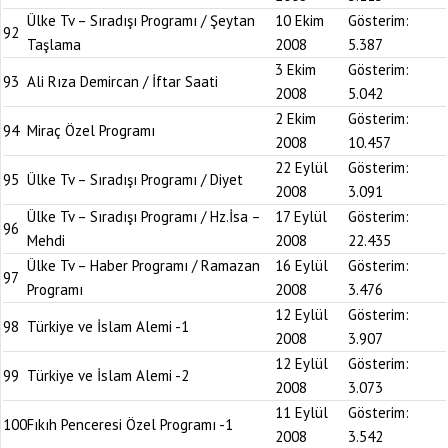
Ülke Tv – Sıradışı Programı / Şeytan
10 Ekim
Gösterim:
92
Taşlama
2008
5.387
3 Ekim
Gösterim:
93
Ali Rıza Demircan / İftar Saati
2008
5.042
2 Ekim
Gösterim:
94
Miraç Özel Programı
2008
10.457
22 Eylül
Gösterim:
95
Ülke Tv – Sıradışı Programı / Diyet
2008
3.091
Ülke Tv – Sıradışı Programı / Hz.İsa –
17 Eylül
Gösterim:
96
Mehdi
2008
22.435
Ülke Tv – Haber Programı / Ramazan
16 Eylül
Gösterim:
97
Programı
2008
3.476
12 Eylül
Gösterim:
98
Türkiye ve İslam Alemi -1
2008
3.907
12 Eylül
Gösterim:
99
Türkiye ve İslam Alemi -2
2008
3.073
11 Eylül
Gösterim:
100
Fıkıh Penceresi Özel Programı -1
2008
3.542