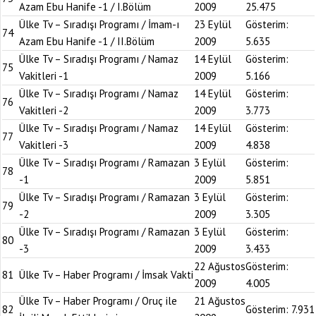
Azam Ebu Hanife -1 / I.Bölüm
2009
25.475
Ülke Tv – Sıradışı Programı / İmam-ı
23 Eylül
Gösterim:
74
Azam Ebu Hanife -1 / II.Bölüm
2009
5.635
Ülke Tv – Sıradışı Programı / Namaz
14 Eylül
Gösterim:
75
Vakitleri -1
2009
5.166
Ülke Tv – Sıradışı Programı / Namaz
14 Eylül
Gösterim:
76
Vakitleri -2
2009
3.773
Ülke Tv – Sıradışı Programı / Namaz
14 Eylül
Gösterim:
77
Vakitleri -3
2009
4.838
Ülke Tv – Sıradışı Programı / Ramazan
3 Eylül
Gösterim:
78
-1
2009
5.851
Ülke Tv – Sıradışı Programı / Ramazan
3 Eylül
Gösterim:
79
-2
2009
3.305
Ülke Tv – Sıradışı Programı / Ramazan
3 Eylül
Gösterim:
80
-3
2009
3.433
22 Ağustos
Gösterim:
81
Ülke Tv – Haber Programı / İmsak Vakti
2009
4.005
Ülke Tv – Haber Programı / Oruç ile
21 Ağustos
82
Gösterim:
7.931