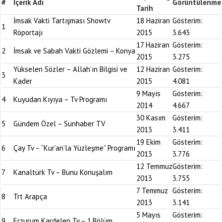
#
İçerik Adı
Görüntülenme
Tarih
İmsak Vakti Tartışması Showtv
18 Haziran
Gösterim:
1
Röportajı
2015
3.643
17 Haziran
Gösterim:
2
İmsak ve Sabah Vakti Gözlemi – Konya
2015
3.275
Yükselen Sözler – Allah’ın Bilgisi ve
12 Haziran
Gösterim:
3
Kader
2015
4.081
9 Mayıs
Gösterim:
4
Kuyudan Kıyıya – Tv Programı
2014
4.667
30 Kasım
Gösterim:
5
Gündem Özel – Sunhaber TV
2013
3.411
19 Ekim
Gösterim:
6
Çay Tv – “Kur’an’la Yüzleşme” Programı
2013
3.776
12 Temmuz
Gösterim:
7
Kanaltürk Tv – Bunu Konuşalım
2013
3.755
7 Temmuz
Gösterim:
8
Trt Arapça
2013
3.141
5 Mayıs
Gösterim:
9
Erzurum Kardelen Tv – 1.Bölüm