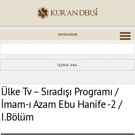
İsminiz (*)
KATEGORILER
Epostanız (*)
Ülke Tv – Sıradışı Programı /
Yaşadığınız Hatanın Ayrıntıları
İmam-ı Azam Ebu Hanife -2 /
I.Bölüm
Bağlantıyı Gönderin