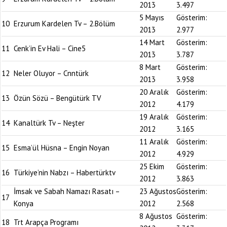
2013
3.497
5 Mayıs
Gösterim:
10
Erzurum Kardelen Tv – 2.Bölüm
2013
2.977
14 Mart
Gösterim:
11
Cenk’in Ev Hali – Cine5
2013
3.787
8 Mart
Gösterim:
12
Neler Oluyor – Cnntürk
2013
3.958
20 Aralık
Gösterim:
13
Özün Sözü – Bengütürk TV
2012
4.179
19 Aralık
Gösterim:
14
Kanaltürk Tv – Neşter
2012
3.165
11 Aralık
Gösterim:
15
Esma’ül Hüsna – Engin Noyan
2012
4.929
25 Ekim
Gösterim:
16
Türkiye’nin Nabzı – Habertürktv
2012
3.863
İmsak ve Sabah Namazı Rasatı –
23 Ağustos
Gösterim:
17
Konya
2012
2.568
8 Ağustos
Gösterim:
18
Trt Arapça Programı