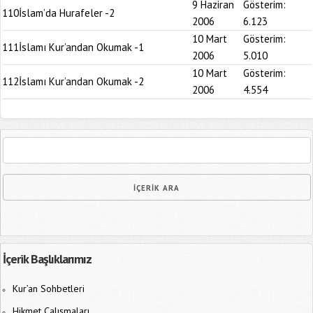
9 Haziran
Gösterim:
110
İslam’da Hurafeler -2
2006
6.123
10 Mart
Gösterim:
111
İslamı Kur’andan Okumak -1
2006
5.010
10 Mart
Gösterim:
112
İslamı Kur’andan Okumak -2
2006
4.554
İçerik Başlıklarımız
Kur’an Sohbetleri
Hikmet Çalışmaları