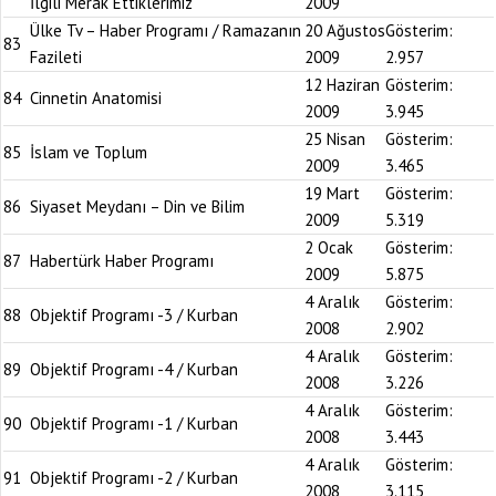
İlgili Merak Ettiklerimiz
2009
Ülke Tv – Haber Programı / Ramazanın
20 Ağustos
Gösterim:
83
Fazileti
2009
2.957
12 Haziran
Gösterim:
84
Cinnetin Anatomisi
2009
3.945
25 Nisan
Gösterim:
85
İslam ve Toplum
2009
3.465
19 Mart
Gösterim:
86
Siyaset Meydanı – Din ve Bilim
2009
5.319
2 Ocak
Gösterim:
87
Habertürk Haber Programı
2009
5.875
4 Aralık
Gösterim:
88
Objektif Programı -3 / Kurban
2008
2.902
4 Aralık
Gösterim:
89
Objektif Programı -4 / Kurban
2008
3.226
4 Aralık
Gösterim:
90
Objektif Programı -1 / Kurban
2008
3.443
4 Aralık
Gösterim:
91
Objektif Programı -2 / Kurban
2008
3.115