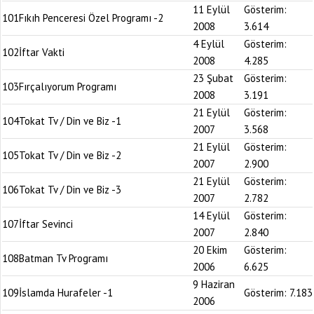
11 Eylül
Gösterim:
101
Fıkıh Penceresi Özel Programı -2
2008
3.614
4 Eylül
Gösterim:
102
İftar Vakti
2008
4.285
23 Şubat
Gösterim:
103
Fırçalıyorum Programı
2008
3.191
21 Eylül
Gösterim:
104
Tokat Tv / Din ve Biz -1
2007
3.568
21 Eylül
Gösterim:
105
Tokat Tv / Din ve Biz -2
2007
2.900
21 Eylül
Gösterim:
106
Tokat Tv / Din ve Biz -3
2007
2.782
14 Eylül
Gösterim:
107
İftar Sevinci
2007
2.840
20 Ekim
Gösterim:
108
Batman Tv Programı
2006
6.625
9 Haziran
109
İslamda Hurafeler -1
Gösterim:
7.183
2006