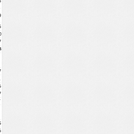
5
9
5
0
7
4
7
1
6
7
7
5
6