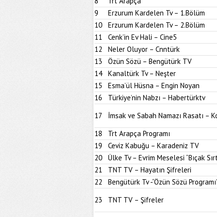
8
Trt Arapça
9
Erzurum Kardelen Tv – 1.Bölüm
10
Erzurum Kardelen Tv – 2.Bölüm
11
Cenk’in Ev Hali – Cine5
12
Neler Oluyor – Cnntürk
13
Özün Sözü – Bengütürk TV
14
Kanaltürk Tv – Neşter
15
Esma’ül Hüsna – Engin Noyan
16
Türkiye’nin Nabzı – Habertürktv
17
İmsak ve Sabah Namazı Rasatı – K
18
Trt Arapça Programı
19
Ceviz Kabuğu – Karadeniz TV
20
Ülke Tv – Evrim Meselesi “Bıçak Sırt
21
TNT TV – Hayatın Şifreleri
22
Bengütürk Tv -“Özün Sözü Programı
23
TNT TV – Şifreler