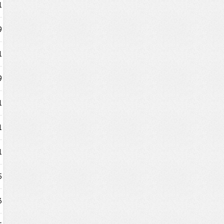
1
9
1
9
1
1
1
5
3