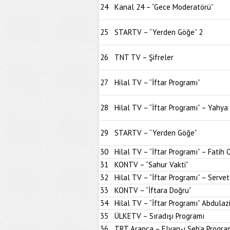
24
Kanal 24 – “Gece Moderatörü”
25
STARTV – “Yerden Göğe” 2
26
TNT TV – Şifreler
27
Hilal TV – “İftar Programı”
28
Hilal TV – “İftar Programı” – Yahya
29
STARTV – “Yerden Göğe”
30
Hilal TV – “İftar Programı” – Fatih
31
KONTV – “Sahur Vakti”
32
Hilal TV – “İftar Programı” – Servet
33
KONTV – “İftara Doğru”
34
Hilal TV – “İftar Programı” Abdulaz
35
ÜLKETV – Sıradışı Programı
36
TRT Arapça – Elvan-ı Seb’a Progra