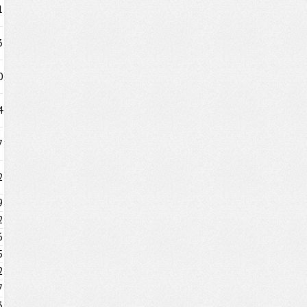
1
3
0
4
7
2
9
2
6
5
2
7
3