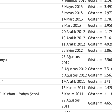
7 Temmuz 2013
Gösterim:
3.14
5 Mayıs 2013
Gösterim:
3.49
5 Mayıs 2013
Gösterim:
2.97
14 Mart 2013
Gösterim:
3.78
8 Mart 2013
Gösterim:
3.95
20 Aralık 2012
Gösterim:
4.17
19 Aralık 2012
Gösterim:
3.16
11 Aralık 2012
Gösterim:
4.92
25 Ekim 2012
Gösterim:
3.86
23 Ağustos
onya
Gösterim:
2.56
2012
8 Ağustos 2012
Gösterim:
3.31
3 Ağustos 2012
Gösterim:
5.56
ı”
14 Aralık 2011
Gösterim:
371
16 Kasım 2011
Gösterim:
4.42
” : Kurban – Yahya Şenol
3 Kasım 2011
Gösterim:
4.11
22 Ağustos
Gösterim:
4.65
2011