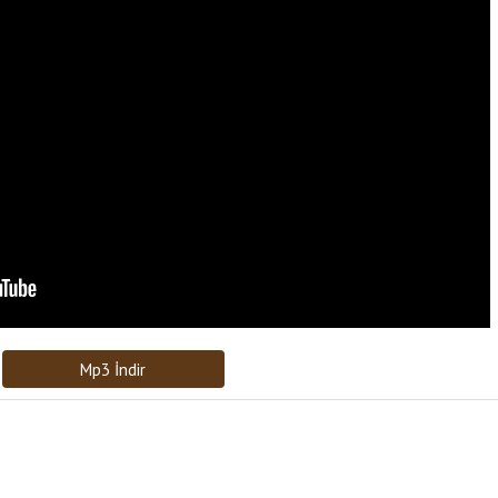
Bağlantıyı Gönderin
[recaptcha]
Mp3 İndir