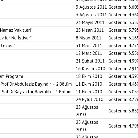
3 Ağustos 2011
Gösterim:
3.60
3 Ağustos 2011
Gösterim:
4.36
23 Mayıs 2011
Gösterim:
5.35
Namaz Vakitleri”
25 Nisan 2011
Gösterim:
5.79
viler Ne İstiyor”
8 Nisan 2011
Gösterim:
5.16
 Cezası”
31 Mart 2011
Gösterim:
4.77
12 Mart 2011
Gösterim:
3.55
21 Şubat 2011
Gösterim:
4.99
16 Kasım 2010
Gösterim:
2.91
em Programı
18 Ekim 2010
Gösterim:
4.39
– Prof.Dr.Abdülaziz Bayındır – 2.Bölüm
11 Ekim 2010
Gösterim:
4.43
– Prof.Dr.Bayraktar Bayraklı – 1.Bölüm
11 Ekim 2010
Gösterim:
5.05
24 Eylül 2010
Gösterim:
8.72
25 Ağustos
Gösterim:
3.83
2010
25 Ağustos
Gösterim:
4.79
2010
25 Ağustos