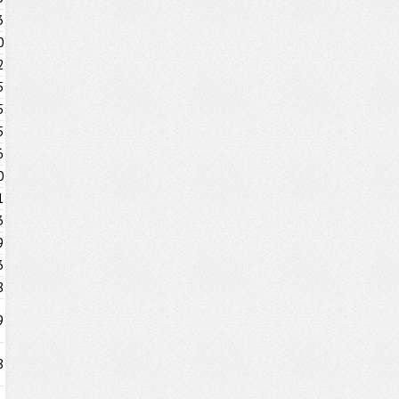
3
0
2
5
5
5
6
0
1
3
9
3
8
9
8