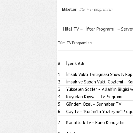
Etiketleri:
>
iftar
tv programları
Hilal TV – “İftar Programı” – Serve
Tüm TV Programları
#
İçerik Adı
1
İmsak Vakti Tartışması Showtv Röpo
2
İmsak ve Sabah Vakti Gözlemi – K
3
Yükselen Sözler – Allah’ın Bilgisi 
4
Kuyudan Kıyıya – Tv Programı
5
Gündem Özel – Sunhaber TV
6
Çay Tv – “Kur’an’la Yüzleşme” Prog
7
Kanaltürk Tv – Bunu Konuşalım