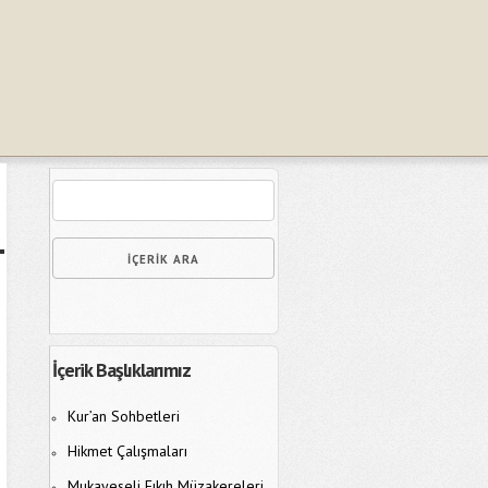
İçerik Başlıklarımız
Kur’an Sohbetleri
Hikmet Çalışmaları
Mukayeseli Fıkıh Müzakereleri