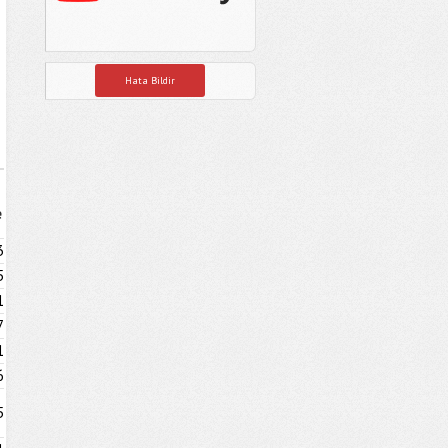
Hata Bildir
e
3
5
1
7
1
6
5