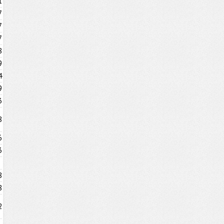
1
7
7
7
8
9
4
9
3
8
6
3
8
8
2