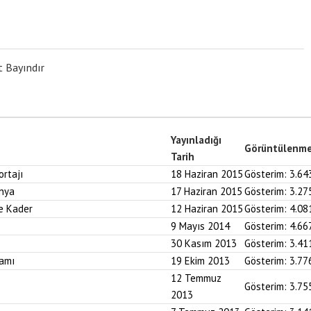
t Bayındır
Yayınladığı
Görüntülenm
Tarih
rtajı
18 Haziran 2015
Gösterim:
3.64
onya
17 Haziran 2015
Gösterim:
3.27
ve Kader
12 Haziran 2015
Gösterim:
4.08
9 Mayıs 2014
Gösterim:
4.66
30 Kasım 2013
Gösterim:
3.41
ramı
19 Ekim 2013
Gösterim:
3.77
12 Temmuz
Gösterim:
3.75
2013