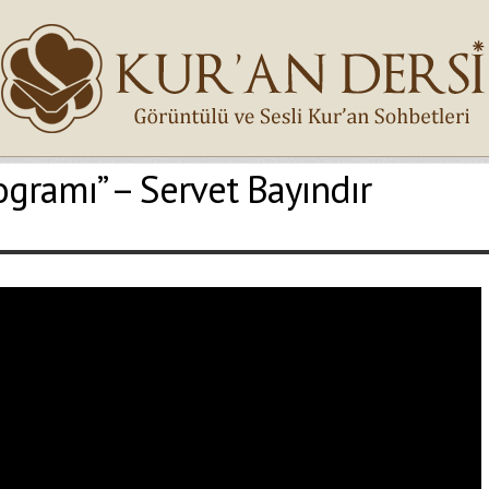
rogramı” – Servet Bayındır
İsminiz (*)
Epostanız (*)
Yaşadığınız Hatanın Ayrıntıları