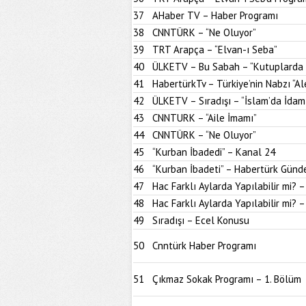
37
AHaber TV – Haber Programı
38
CNNTÜRK – “Ne Oluyor”
39
TRT Arapça – “Elvan-ı Seba”
40
ÜLKETV – Bu Sabah – “Kutuplarda 
41
HabertürkTv – Türkiye’nin Nabzı “Ale
42
ÜLKETV – Sıradışı – “İslam’da İdam
43
CNNTURK – “Aile İmamı”
44
CNNTÜRK – “Ne Oluyor”
45
“Kurban İbadedi” – Kanal 24
46
“Kurban İbadeti” – Habertürk Günd
47
Hac Farklı Aylarda Yapılabilir mi? 
48
Hac Farklı Aylarda Yapılabilir mi? 
49
Sıradışı – Ecel Konusu
50
Cnntürk Haber Programı
51
Çıkmaz Sokak Programı – 1. Bölüm