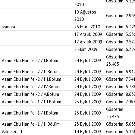
Gösterim:
3.19
2010
19 Ağustos
Gösterim:
2.96
2010
uluşması
25 Mart 2010
Gösterim:
6.42
17 Aralık 2009
Gösterim:
3.53
17 Aralık 2009
Gösterim:
2.57
2 Ekim 2009
Gösterim:
6.72
Gösterim:
-ı Azam Ebu Hanife -2 / I.Bölüm
24 Eylül 2009
23.485
ı Azam Ebu Hanife -2 / II.Bölüm
24 Eylül 2009
Gösterim:
6.91
ı Azam Ebu Hanife -2 / III.Bölüm
24 Eylül 2009
Gösterim:
7.54
-ı Azam Ebu Hanife -2 / IV.Bölüm
24 Eylül 2009
Gösterim:
6.78
-ı Azam Ebu Hanife -2 / V.Bölüm
24 Eylül 2009
Gösterim:
8.63
ı Azam Ebu Hanife -1 / III.Bölüm
23 Eylül 2009
Gösterim:
7.06
Gösterim:
-ı Azam Ebu Hanife -1 / I.Bölüm
23 Eylül 2009
25.475
ı Azam Ebu Hanife -1 / II.Bölüm
23 Eylül 2009
Gösterim:
5.63
Vakitleri -1
14 Eylül 2009
Gösterim:
5.16