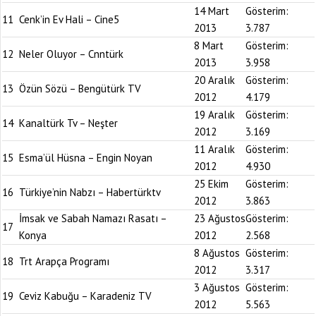
14 Mart
Gösterim:
11
Cenk’in Ev Hali – Cine5
2013
3.787
8 Mart
Gösterim:
12
Neler Oluyor – Cnntürk
2013
3.958
20 Aralık
Gösterim:
13
Özün Sözü – Bengütürk TV
2012
4.179
19 Aralık
Gösterim:
14
Kanaltürk Tv – Neşter
2012
3.169
11 Aralık
Gösterim:
15
Esma’ül Hüsna – Engin Noyan
2012
4.930
25 Ekim
Gösterim:
16
Türkiye’nin Nabzı – Habertürktv
2012
3.863
İmsak ve Sabah Namazı Rasatı –
23 Ağustos
Gösterim:
17
Konya
2012
2.568
8 Ağustos
Gösterim:
18
Trt Arapça Programı
2012
3.317
3 Ağustos
Gösterim:
19
Ceviz Kabuğu – Karadeniz TV
2012
5.563