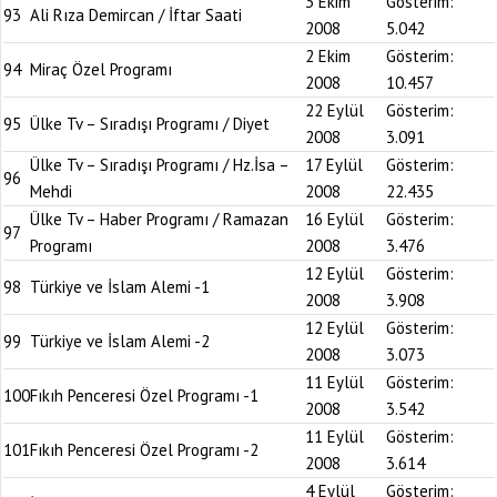
3 Ekim
Gösterim:
93
Ali Rıza Demircan / İftar Saati
2008
5.042
2 Ekim
Gösterim:
94
Miraç Özel Programı
2008
10.457
22 Eylül
Gösterim:
95
Ülke Tv – Sıradışı Programı / Diyet
2008
3.091
Ülke Tv – Sıradışı Programı / Hz.İsa –
17 Eylül
Gösterim:
96
Mehdi
2008
22.435
Ülke Tv – Haber Programı / Ramazan
16 Eylül
Gösterim:
97
Programı
2008
3.476
12 Eylül
Gösterim:
98
Türkiye ve İslam Alemi -1
2008
3.908
12 Eylül
Gösterim:
99
Türkiye ve İslam Alemi -2
2008
3.073
11 Eylül
Gösterim:
100
Fıkıh Penceresi Özel Programı -1
2008
3.542
11 Eylül
Gösterim:
101
Fıkıh Penceresi Özel Programı -2
2008
3.614
4 Eylül
Gösterim: