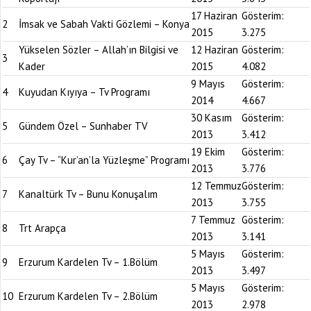
17 Haziran
Gösterim:
2
İmsak ve Sabah Vakti Gözlemi – Konya
2015
3.275
Yükselen Sözler – Allah’ın Bilgisi ve
12 Haziran
Gösterim:
3
Kader
2015
4.082
9 Mayıs
Gösterim:
4
Kuyudan Kıyıya – Tv Programı
2014
4.667
30 Kasım
Gösterim:
5
Gündem Özel – Sunhaber TV
2013
3.412
19 Ekim
Gösterim:
6
Çay Tv – “Kur’an’la Yüzleşme” Programı
2013
3.776
12 Temmuz
Gösterim:
7
Kanaltürk Tv – Bunu Konuşalım
2013
3.755
7 Temmuz
Gösterim:
8
Trt Arapça
2013
3.141
5 Mayıs
Gösterim:
9
Erzurum Kardelen Tv – 1.Bölüm
2013
3.497
5 Mayıs
Gösterim:
10
Erzurum Kardelen Tv – 2.Bölüm
2013
2.978