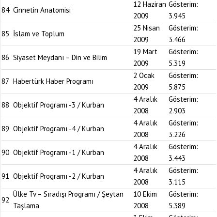
12 Haziran
Gösterim:
84
Cinnetin Anatomisi
2009
3.945
25 Nisan
Gösterim:
85
İslam ve Toplum
2009
3.466
19 Mart
Gösterim:
86
Siyaset Meydanı – Din ve Bilim
2009
5.319
2 Ocak
Gösterim:
87
Habertürk Haber Programı
2009
5.875
4 Aralık
Gösterim:
88
Objektif Programı -3 / Kurban
2008
2.903
4 Aralık
Gösterim:
89
Objektif Programı -4 / Kurban
2008
3.226
4 Aralık
Gösterim:
90
Objektif Programı -1 / Kurban
2008
3.443
4 Aralık
Gösterim:
91
Objektif Programı -2 / Kurban
2008
3.115
Ülke Tv – Sıradışı Programı / Şeytan
10 Ekim
Gösterim:
92
Taşlama
2008
5.389