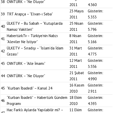
38
CNNTÜRK – “Ne Oluyor”
2011
4.360
23 Mayıs
Gösterim:
39
TRT Arapça – “Elvan-ı Seba”
2011
5.353
ÜLKETV – Bu Sabah – “Kutuplarda
25 Nisan
Gösterim:
40
Namaz Vakitleri”
2011
5.796
HabertürkTv – Türkiye’nin Nabzı
8 Nisan
Gösterim:
41
“Aleviler Ne İstiyor”
2011
5.166
ÜLKETV – Sıradışı – “İslam’da İdam
31 Mart
Gösterim:
42
Cezası”
2011
4.775
12 Mart
Gösterim:
43
CNNTURK – “Aile İmamı”
2011
3.556
21 Şubat
Gösterim:
44
CNNTÜRK – “Ne Oluyor”
2011
4.990
16 Kasım
Gösterim:
45
“Kurban İbadedi” – Kanal 24
2010
2.911
“Kurban İbadeti” – Habertürk Gündem
18 Ekim
Gösterim:
46
Programı
2010
4.393
Hac Farklı Aylarda Yapılabilir mi? –
11 Ekim
Gösterim:
47