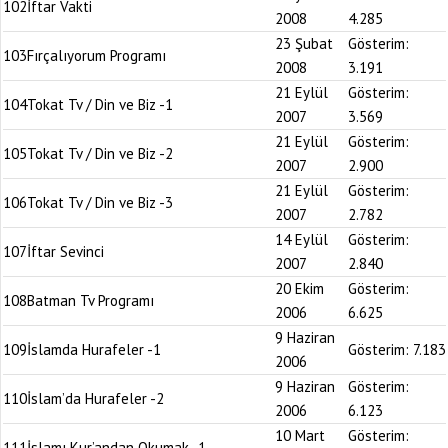
102
İftar Vakti
2008
4.285
23 Şubat
Gösterim:
103
Fırçalıyorum Programı
2008
3.191
21 Eylül
Gösterim:
104
Tokat Tv / Din ve Biz -1
2007
3.569
21 Eylül
Gösterim:
105
Tokat Tv / Din ve Biz -2
2007
2.900
21 Eylül
Gösterim:
106
Tokat Tv / Din ve Biz -3
2007
2.782
14 Eylül
Gösterim:
107
İftar Sevinci
2007
2.840
20 Ekim
Gösterim:
108
Batman Tv Programı
2006
6.625
9 Haziran
109
İslamda Hurafeler -1
Gösterim:
7.183
2006
9 Haziran
Gösterim:
110
İslam’da Hurafeler -2
2006
6.123
10 Mart
Gösterim:
111
İslamı Kur’andan Okumak -1