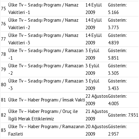
Ülke Tv – Sıradışı Programı / Namaz
14 Eylül
Gösterim:
75
Vakitleri -1
2009
5.166
Ülke Tv – Sıradışı Programı / Namaz
14 Eylül
Gösterim:
76
Vakitleri -2
2009
3.773
Ülke Tv – Sıradışı Programı / Namaz
14 Eylül
Gösterim:
77
Vakitleri -3
2009
4.839
Ülke Tv – Sıradışı Programı / Ramazan
3 Eylül
Gösterim:
78
-1
2009
5.851
Ülke Tv – Sıradışı Programı / Ramazan
3 Eylül
Gösterim:
79
-2
2009
3.305
Ülke Tv – Sıradışı Programı / Ramazan
3 Eylül
Gösterim:
80
-3
2009
3.433
22 Ağustos
Gösterim:
81
Ülke Tv – Haber Programı / İmsak Vakti
2009
4.005
Ülke Tv – Haber Programı / Oruç ile
21 Ağustos
82
Gösterim:
7.931
İlgili Merak Ettiklerimiz
2009
Ülke Tv – Haber Programı / Ramazanın
20 Ağustos
Gösterim:
83
Fazileti
2009
2.957