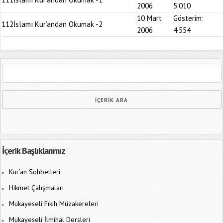
2006
5.010
10 Mart
Gösterim:
112
İslamı Kur’andan Okumak -2
2006
4.554
İçerik Başlıklarımız
Kur’an Sohbetleri
Hikmet Çalışmaları
Mukayeseli Fıkıh Müzakereleri
Mukayeseli İlmihal Dersleri