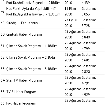
Prof.Dr.Abdülaziz Bayındır – 2.Bölüm
2010
4.439
Hac Farklı Aylarda Yapılabilir mi? –
11 Ekim
Gösterim:
48
Prof.Dr.Bayraktar Bayraklı – 1.Bölüm
2010
5.053
24 Eylül
Gösterim:
49
Sıradışı – Ecel Konusu
2010
8.728
25 Ağustos
Gösterim:
50
Cnntürk Haber Programı
2010
3.840
25 Ağustos
Gösterim:
51
Çıkmaz Sokak Programı – 1. Bölüm
2010
4.799
25 Ağustos
Gösterim:
52
Çıkmaz Sokak Programı – 2. Bölüm
2010
3.681
25 Ağustos
Gösterim:
53
Çıkmaz Sokak Programı – 3. Bölüm
2010
2.820
25 Ağustos
Gösterim:
54
Star TV Haber Programı
2010
4.791
25 Ağustos
Gösterim:
55
TV 8 Haber Programı
2010
4.929
25 Ağustos
Gösterim:
56
Fox Haber Programı