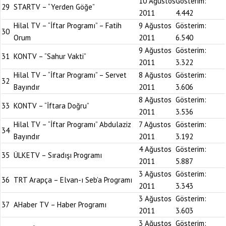
10 Ağustos
Gösterim:
29
STARTV – “Yerden Göğe”
2011
4.442
Hilal TV – “İftar Programı” – Fatih
9 Ağustos
Gösterim:
30
Orum
2011
6.540
9 Ağustos
Gösterim:
31
KONTV – “Sahur Vakti”
2011
3.322
Hilal TV – “İftar Programı” – Servet
8 Ağustos
Gösterim:
32
Bayındır
2011
3.606
8 Ağustos
Gösterim:
33
KONTV – “İftara Doğru”
2011
3.536
Hilal TV – “İftar Programı” Abdulaziz
7 Ağustos
Gösterim:
34
Bayındır
2011
3.192
4 Ağustos
Gösterim:
35
ÜLKETV – Sıradışı Programı
2011
5.887
3 Ağustos
Gösterim:
36
TRT Arapça – Elvan-ı Seb’a Programı
2011
3.343
3 Ağustos
Gösterim:
37
AHaber TV – Haber Programı
2011
3.603
3 Ağustos
Gösterim: