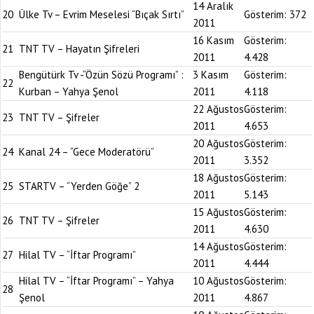
14 Aralık
20
Ülke Tv – Evrim Meselesi “Bıçak Sırtı”
Gösterim:
372
2011
16 Kasım
Gösterim:
21
TNT TV – Hayatın Şifreleri
2011
4.428
Bengütürk Tv -“Özün Sözü Programı” :
3 Kasım
Gösterim:
22
Kurban – Yahya Şenol
2011
4.118
22 Ağustos
Gösterim:
23
TNT TV – Şifreler
2011
4.653
20 Ağustos
Gösterim:
24
Kanal 24 – “Gece Moderatörü”
2011
3.352
18 Ağustos
Gösterim:
25
STARTV – “Yerden Göğe” 2
2011
5.143
15 Ağustos
Gösterim:
26
TNT TV – Şifreler
2011
4.630
14 Ağustos
Gösterim:
27
Hilal TV – “İftar Programı”
2011
4.444
Hilal TV – “İftar Programı” – Yahya
10 Ağustos
Gösterim:
28
Şenol
2011
4.867