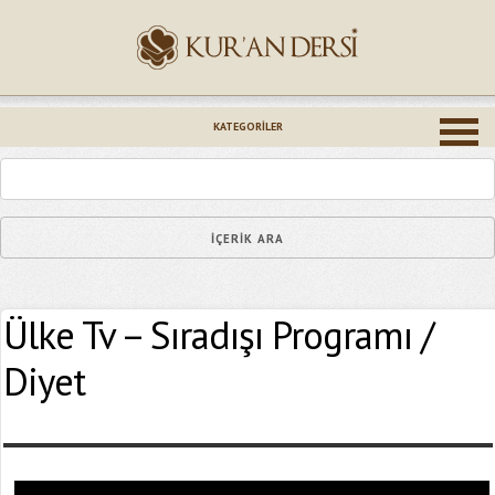
İsminiz (*)
KATEGORILER
Epostanız (*)
Ülke Tv – Sıradışı Programı /
Yaşadığınız Hatanın Ayrıntıları
Diyet
Bağlantıyı Gönderin