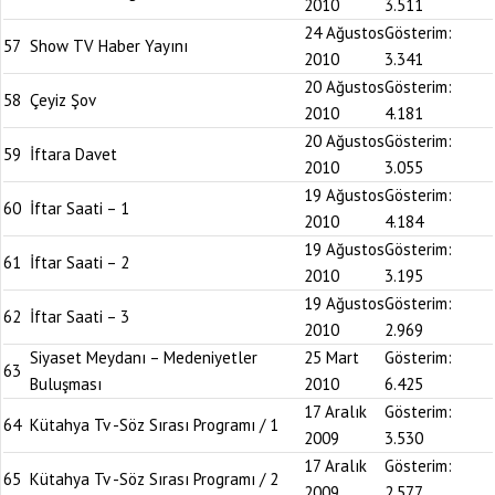
2010
3.511
24 Ağustos
Gösterim:
57
Show TV Haber Yayını
2010
3.341
20 Ağustos
Gösterim:
58
Çeyiz Şov
2010
4.181
20 Ağustos
Gösterim:
59
İftara Davet
2010
3.055
19 Ağustos
Gösterim:
60
İftar Saati – 1
2010
4.184
19 Ağustos
Gösterim:
61
İftar Saati – 2
2010
3.195
19 Ağustos
Gösterim:
62
İftar Saati – 3
2010
2.969
Siyaset Meydanı – Medeniyetler
25 Mart
Gösterim:
63
Buluşması
2010
6.425
17 Aralık
Gösterim:
64
Kütahya Tv -Söz Sırası Programı / 1
2009
3.530
17 Aralık
Gösterim:
65
Kütahya Tv -Söz Sırası Programı / 2
2009
2.577