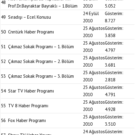
48
Prof.Dr.Bayraktar Bayraklı – 1.Bölüm
2010
5.052
24 Eylül
Gösterim:
49
Sıradışı – Ecel Konusu
2010
8.727
25 Ağustos
Gösterim:
50
Cnntürk Haber Programı
2010
3.838
25 Ağustos
Gösterim:
51
Çıkmaz Sokak Programı – 1. Bölüm
2010
4.797
25 Ağustos
Gösterim:
52
Çıkmaz Sokak Programı – 2. Bölüm
2010
3.681
25 Ağustos
Gösterim:
53
Çıkmaz Sokak Programı – 3. Bölüm
2010
2.818
25 Ağustos
Gösterim:
54
Star TV Haber Programı
2010
4.791
25 Ağustos
Gösterim:
55
TV 8 Haber Programı
2010
4.928
25 Ağustos
Gösterim:
56
Fox Haber Programı
2010
3.510
24 Ağustos
Gösterim: