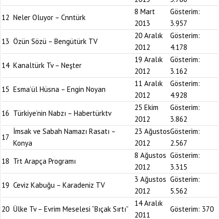
8 Mart
Gösterim:
12
Neler Oluyor – Cnntürk
2013
3.957
20 Aralık
Gösterim:
13
Özün Sözü – Bengütürk TV
2012
4.178
19 Aralık
Gösterim:
14
Kanaltürk Tv – Neşter
2012
3.162
11 Aralık
Gösterim:
15
Esma’ül Hüsna – Engin Noyan
2012
4.928
25 Ekim
Gösterim:
16
Türkiye’nin Nabzı – Habertürktv
2012
3.862
İmsak ve Sabah Namazı Rasatı –
23 Ağustos
Gösterim:
17
Konya
2012
2.567
8 Ağustos
Gösterim:
18
Trt Arapça Programı
2012
3.315
3 Ağustos
Gösterim:
19
Ceviz Kabuğu – Karadeniz TV
2012
5.562
14 Aralık
20
Ülke Tv – Evrim Meselesi “Bıçak Sırtı”
Gösterim:
370
2011