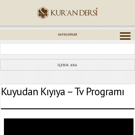
İsminiz (*)
KATEGORILER
Epostanız (*)
Kuyudan Kıyıya – Tv Programı
Yaşadığınız Hatanın Ayrıntıları
Bağlantıyı Gönderin