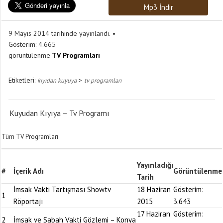
Mp3 İndir
9 Mayıs 2014 tarihinde yayınlandı.
Gösterim:
4.665
görüntülenme
TV Programları
Etiketleri:
>
kıyıdan kuyuya
tv programları
Kuyudan Kıyıya – Tv Programı
Tüm TV Programları
Yayınladığı
#
İçerik Adı
Görüntülenme
Tarih
İmsak Vakti Tartışması Showtv
18 Haziran
Gösterim:
1
Röportajı
2015
3.643
17 Haziran
Gösterim:
2
İmsak ve Sabah Vakti Gözlemi – Konya