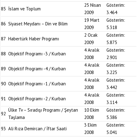
25 Nisan
Gösterim:
85
İslam ve Toplum
2009
3.464
19 Mart
Gösterim:
86
Siyaset Meydanı – Din ve Bilim
2009
5.318
2 Ocak
Gösterim:
87
Habertürk Haber Programı
2009
5.875
4 Aralık
Gösterim:
88
Objektif Programı -3 / Kurban
2008
2.901
4 Aralık
Gösterim:
89
Objektif Programı -4 / Kurban
2008
3.225
4 Aralık
Gösterim:
90
Objektif Programı -1 / Kurban
2008
3.442
4 Aralık
Gösterim:
91
Objektif Programı -2 / Kurban
2008
3.114
Ülke Tv – Sıradışı Programı / Şeytan
10 Ekim
Gösterim:
92
Taşlama
2008
5.386
3 Ekim
Gösterim:
93
Ali Rıza Demircan / İftar Saati
2008
5.041