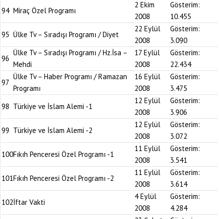
2 Ekim
Gösterim:
94
Miraç Özel Programı
2008
10.455
22 Eylül
Gösterim:
95
Ülke Tv – Sıradışı Programı / Diyet
2008
3.090
Ülke Tv – Sıradışı Programı / Hz.İsa –
17 Eylül
Gösterim:
96
Mehdi
2008
22.434
Ülke Tv – Haber Programı / Ramazan
16 Eylül
Gösterim:
97
Programı
2008
3.475
12 Eylül
Gösterim:
98
Türkiye ve İslam Alemi -1
2008
3.906
12 Eylül
Gösterim:
99
Türkiye ve İslam Alemi -2
2008
3.072
11 Eylül
Gösterim:
100
Fıkıh Penceresi Özel Programı -1
2008
3.541
11 Eylül
Gösterim:
101
Fıkıh Penceresi Özel Programı -2
2008
3.614
4 Eylül
Gösterim:
102
İftar Vakti
2008
4.284