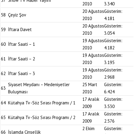
57
Show TV Haber Yayını
2010
3.340
20 Ağustos
Gösterim:
58
Çeyiz Şov
2010
4.181
20 Ağustos
Gösterim:
59
İftara Davet
2010
3.054
19 Ağustos
Gösterim:
60
İftar Saati – 1
2010
4.182
19 Ağustos
Gösterim:
61
İftar Saati – 2
2010
3.195
19 Ağustos
Gösterim:
62
İftar Saati – 3
2010
2.968
Siyaset Meydanı – Medeniyetler
25 Mart
Gösterim:
63
Buluşması
2010
6.424
17 Aralık
Gösterim:
64
Kütahya Tv -Söz Sırası Programı / 1
2009
3.530
17 Aralık
Gösterim:
65
Kütahya Tv -Söz Sırası Programı / 2
2009
2.576
2 Ekim
Gösterim:
66
İslamda Cinsellik