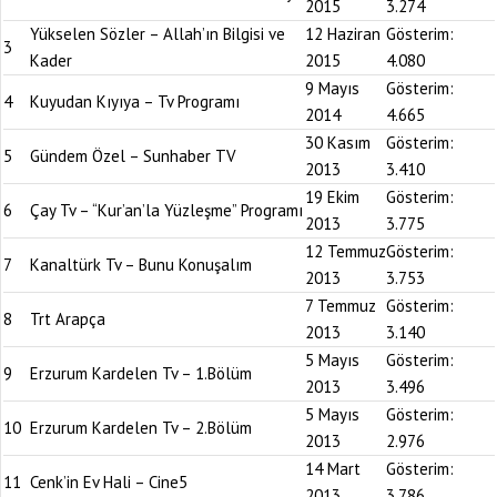
2015
3.274
Yükselen Sözler – Allah’ın Bilgisi ve
12 Haziran
Gösterim:
3
Kader
2015
4.080
9 Mayıs
Gösterim:
4
Kuyudan Kıyıya – Tv Programı
2014
4.665
30 Kasım
Gösterim:
5
Gündem Özel – Sunhaber TV
2013
3.410
19 Ekim
Gösterim:
6
Çay Tv – “Kur’an’la Yüzleşme” Programı
2013
3.775
12 Temmuz
Gösterim:
7
Kanaltürk Tv – Bunu Konuşalım
2013
3.753
7 Temmuz
Gösterim:
8
Trt Arapça
2013
3.140
5 Mayıs
Gösterim:
9
Erzurum Kardelen Tv – 1.Bölüm
2013
3.496
5 Mayıs
Gösterim:
10
Erzurum Kardelen Tv – 2.Bölüm
2013
2.976
14 Mart
Gösterim:
11
Cenk’in Ev Hali – Cine5
2013
3.786