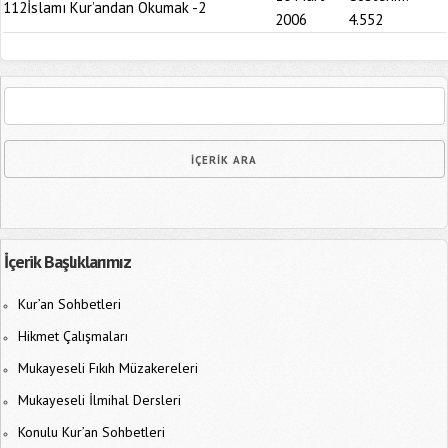
112
İslamı Kur’andan Okumak -2
2006
4.552
İçerik Başlıklarımız
Kur’an Sohbetleri
Hikmet Çalışmaları
Mukayeseli Fıkıh Müzakereleri
Mukayeseli İlmihal Dersleri
Konulu Kur’an Sohbetleri