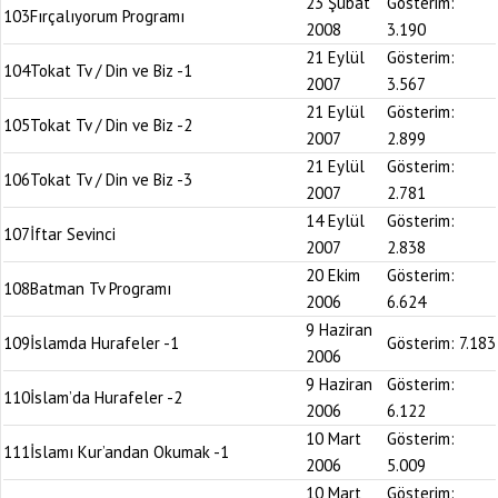
23 Şubat
Gösterim:
103
Fırçalıyorum Programı
2008
3.190
21 Eylül
Gösterim:
104
Tokat Tv / Din ve Biz -1
2007
3.567
21 Eylül
Gösterim:
105
Tokat Tv / Din ve Biz -2
2007
2.899
21 Eylül
Gösterim:
106
Tokat Tv / Din ve Biz -3
2007
2.781
14 Eylül
Gösterim:
107
İftar Sevinci
2007
2.838
20 Ekim
Gösterim:
108
Batman Tv Programı
2006
6.624
9 Haziran
109
İslamda Hurafeler -1
Gösterim:
7.183
2006
9 Haziran
Gösterim:
110
İslam’da Hurafeler -2
2006
6.122
10 Mart
Gösterim:
111
İslamı Kur’andan Okumak -1
2006
5.009
10 Mart
Gösterim: