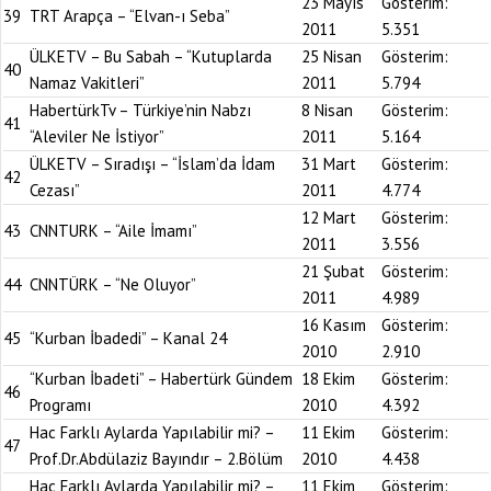
23 Mayıs
Gösterim:
39
TRT Arapça – “Elvan-ı Seba”
2011
5.351
ÜLKETV – Bu Sabah – “Kutuplarda
25 Nisan
Gösterim:
40
Namaz Vakitleri”
2011
5.794
HabertürkTv – Türkiye’nin Nabzı
8 Nisan
Gösterim:
41
“Aleviler Ne İstiyor”
2011
5.164
ÜLKETV – Sıradışı – “İslam’da İdam
31 Mart
Gösterim:
42
Cezası”
2011
4.774
12 Mart
Gösterim:
43
CNNTURK – “Aile İmamı”
2011
3.556
21 Şubat
Gösterim:
44
CNNTÜRK – “Ne Oluyor”
2011
4.989
16 Kasım
Gösterim:
45
“Kurban İbadedi” – Kanal 24
2010
2.910
“Kurban İbadeti” – Habertürk Gündem
18 Ekim
Gösterim:
46
Programı
2010
4.392
Hac Farklı Aylarda Yapılabilir mi? –
11 Ekim
Gösterim:
47
Prof.Dr.Abdülaziz Bayındır – 2.Bölüm
2010
4.438
Hac Farklı Aylarda Yapılabilir mi? –
11 Ekim
Gösterim: