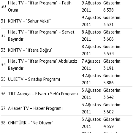
Hilal TV – “İftar Programı” – Fatih
9 Ağustos
Gösterim:
30
Orum
2011
6.538
9 Ağustos
Gösterim:
31
KONTV – “Sahur Vakti”
2011
3.321
Hilal TV – “İftar Programı” – Servet
8 Ağustos
Gösterim:
32
Bayındır
2011
3.606
8 Ağustos
Gösterim:
33
KONTV – “İftara Doğru”
2011
3.534
Hilal TV – “İftar Programı” Abdulaziz
7 Ağustos
Gösterim:
34
Bayındır
2011
3.191
4 Ağustos
Gösterim:
35
ÜLKETV – Sıradışı Programı
2011
5.886
3 Ağustos
Gösterim:
36
TRT Arapça – Elvan-ı Seb’a Programı
2011
3.342
3 Ağustos
Gösterim:
37
AHaber TV – Haber Programı
2011
3.602
3 Ağustos
Gösterim:
38
CNNTÜRK – “Ne Oluyor”
2011
4.359