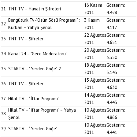
16 Kasım
Gösterim:
21
TNT TV – Hayatın Şifreleri
2011
4.428
Bengütürk Tv -“Özün Sözü Programı” :
3 Kasım
Gösterim:
22
Kurban – Yahya Şenol
2011
4.117
22 Ağustos
Gösterim:
23
TNT TV – Şifreler
2011
4.651
20 Ağustos
Gösterim:
24
Kanal 24 – “Gece Moderatörü”
2011
3.350
18 Ağustos
Gösterim:
25
STARTV – “Yerden Göğe” 2
2011
5.143
15 Ağustos
Gösterim:
26
TNT TV – Şifreler
2011
4.630
14 Ağustos
Gösterim:
27
Hilal TV – “İftar Programı”
2011
4.443
Hilal TV – “İftar Programı” – Yahya
10 Ağustos
Gösterim:
28
Şenol
2011
4.866
10 Ağustos
Gösterim:
29
STARTV – “Yerden Göğe”
2011
4.441