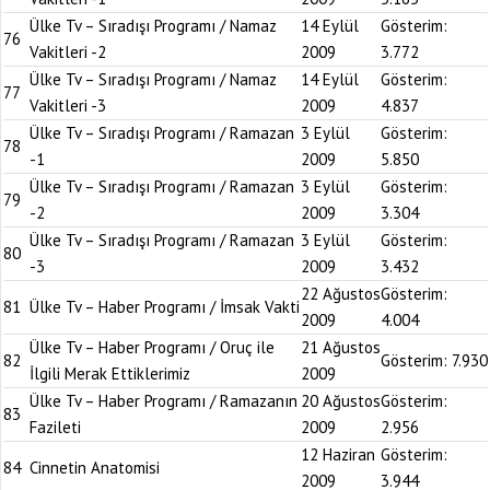
Ülke Tv – Sıradışı Programı / Namaz
14 Eylül
Gösterim:
76
Vakitleri -2
2009
3.772
Ülke Tv – Sıradışı Programı / Namaz
14 Eylül
Gösterim:
77
Vakitleri -3
2009
4.837
Ülke Tv – Sıradışı Programı / Ramazan
3 Eylül
Gösterim:
78
-1
2009
5.850
Ülke Tv – Sıradışı Programı / Ramazan
3 Eylül
Gösterim:
79
-2
2009
3.304
Ülke Tv – Sıradışı Programı / Ramazan
3 Eylül
Gösterim:
80
-3
2009
3.432
22 Ağustos
Gösterim:
81
Ülke Tv – Haber Programı / İmsak Vakti
2009
4.004
Ülke Tv – Haber Programı / Oruç ile
21 Ağustos
82
Gösterim:
7.930
İlgili Merak Ettiklerimiz
2009
Ülke Tv – Haber Programı / Ramazanın
20 Ağustos
Gösterim:
83
Fazileti
2009
2.956
12 Haziran
Gösterim:
84
Cinnetin Anatomisi
2009
3.944