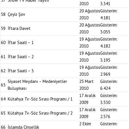
57
Show TV Haber Yayını
2010
3.341
20 Ağustos
Gösterim:
58
Çeyiz Şov
2010
4.181
20 Ağustos
Gösterim:
59
İftara Davet
2010
3.055
19 Ağustos
Gösterim:
60
İftar Saati – 1
2010
4.182
19 Ağustos
Gösterim:
61
İftar Saati – 2
2010
3.195
19 Ağustos
Gösterim:
62
İftar Saati – 3
2010
2.969
Siyaset Meydanı – Medeniyetler
25 Mart
Gösterim:
63
Buluşması
2010
6.424
17 Aralık
Gösterim:
64
Kütahya Tv -Söz Sırası Programı / 1
2009
3.530
17 Aralık
Gösterim:
65
Kütahya Tv -Söz Sırası Programı / 2
2009
2.576
2 Ekim
Gösterim:
66
İslamda Cinsellik