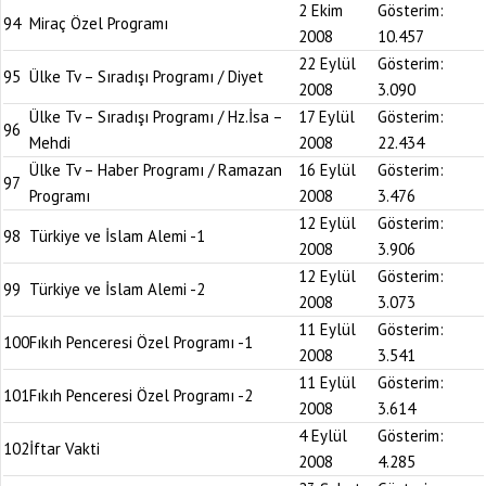
2 Ekim
Gösterim:
94
Miraç Özel Programı
2008
10.457
22 Eylül
Gösterim:
95
Ülke Tv – Sıradışı Programı / Diyet
2008
3.090
Ülke Tv – Sıradışı Programı / Hz.İsa –
17 Eylül
Gösterim:
96
Mehdi
2008
22.434
Ülke Tv – Haber Programı / Ramazan
16 Eylül
Gösterim:
97
Programı
2008
3.476
12 Eylül
Gösterim:
98
Türkiye ve İslam Alemi -1
2008
3.906
12 Eylül
Gösterim:
99
Türkiye ve İslam Alemi -2
2008
3.073
11 Eylül
Gösterim:
100
Fıkıh Penceresi Özel Programı -1
2008
3.541
11 Eylül
Gösterim:
101
Fıkıh Penceresi Özel Programı -2
2008
3.614
4 Eylül
Gösterim:
102
İftar Vakti
2008
4.285