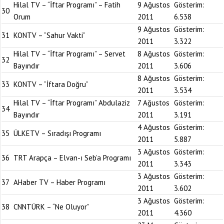
Hilal TV – “İftar Programı” – Fatih
9 Ağustos
Gösterim:
30
Orum
2011
6.538
9 Ağustos
Gösterim:
31
KONTV – “Sahur Vakti”
2011
3.322
Hilal TV – “İftar Programı” – Servet
8 Ağustos
Gösterim:
32
Bayındır
2011
3.606
8 Ağustos
Gösterim:
33
KONTV – “İftara Doğru”
2011
3.534
Hilal TV – “İftar Programı” Abdulaziz
7 Ağustos
Gösterim:
34
Bayındır
2011
3.191
4 Ağustos
Gösterim:
35
ÜLKETV – Sıradışı Programı
2011
5.887
3 Ağustos
Gösterim:
36
TRT Arapça – Elvan-ı Seb’a Programı
2011
3.343
3 Ağustos
Gösterim:
37
AHaber TV – Haber Programı
2011
3.602
3 Ağustos
Gösterim:
38
CNNTÜRK – “Ne Oluyor”
2011
4.360