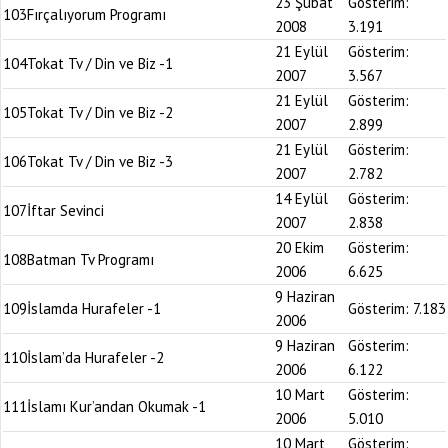
23 Şubat
Gösterim:
103
Fırçalıyorum Programı
2008
3.191
21 Eylül
Gösterim:
104
Tokat Tv / Din ve Biz -1
2007
3.567
21 Eylül
Gösterim:
105
Tokat Tv / Din ve Biz -2
2007
2.899
21 Eylül
Gösterim:
106
Tokat Tv / Din ve Biz -3
2007
2.782
14 Eylül
Gösterim:
107
İftar Sevinci
2007
2.838
20 Ekim
Gösterim:
108
Batman Tv Programı
2006
6.625
9 Haziran
109
İslamda Hurafeler -1
Gösterim:
7.183
2006
9 Haziran
Gösterim:
110
İslam’da Hurafeler -2
2006
6.122
10 Mart
Gösterim:
111
İslamı Kur’andan Okumak -1
2006
5.010
10 Mart
Gösterim: