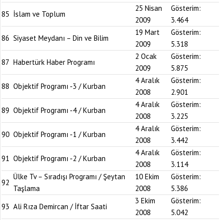
25 Nisan
Gösterim:
85
İslam ve Toplum
2009
3.464
19 Mart
Gösterim:
86
Siyaset Meydanı – Din ve Bilim
2009
5.318
2 Ocak
Gösterim:
87
Habertürk Haber Programı
2009
5.875
4 Aralık
Gösterim:
88
Objektif Programı -3 / Kurban
2008
2.901
4 Aralık
Gösterim:
89
Objektif Programı -4 / Kurban
2008
3.225
4 Aralık
Gösterim:
90
Objektif Programı -1 / Kurban
2008
3.442
4 Aralık
Gösterim:
91
Objektif Programı -2 / Kurban
2008
3.114
Ülke Tv – Sıradışı Programı / Şeytan
10 Ekim
Gösterim:
92
Taşlama
2008
5.386
3 Ekim
Gösterim:
93
Ali Rıza Demircan / İftar Saati
2008
5.042