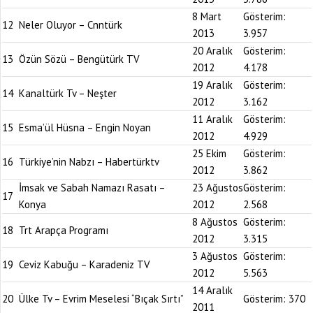
8 Mart
Gösterim:
12
Neler Oluyor – Cnntürk
2013
3.957
20 Aralık
Gösterim:
13
Özün Sözü – Bengütürk TV
2012
4.178
19 Aralık
Gösterim:
14
Kanaltürk Tv – Neşter
2012
3.162
11 Aralık
Gösterim:
15
Esma’ül Hüsna – Engin Noyan
2012
4.929
25 Ekim
Gösterim:
16
Türkiye’nin Nabzı – Habertürktv
2012
3.862
İmsak ve Sabah Namazı Rasatı –
23 Ağustos
Gösterim:
17
Konya
2012
2.568
8 Ağustos
Gösterim:
18
Trt Arapça Programı
2012
3.315
3 Ağustos
Gösterim:
19
Ceviz Kabuğu – Karadeniz TV
2012
5.563
14 Aralık
20
Ülke Tv – Evrim Meselesi “Bıçak Sırtı”
Gösterim:
370
2011