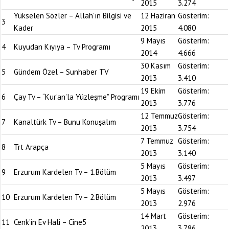
2015
3.274
Yükselen Sözler – Allah’ın Bilgisi ve
12 Haziran
Gösterim:
3
Kader
2015
4.080
9 Mayıs
Gösterim:
4
Kuyudan Kıyıya – Tv Programı
2014
4.666
30 Kasım
Gösterim:
5
Gündem Özel – Sunhaber TV
2013
3.410
19 Ekim
Gösterim:
6
Çay Tv – “Kur’an’la Yüzleşme” Programı
2013
3.776
12 Temmuz
Gösterim:
7
Kanaltürk Tv – Bunu Konuşalım
2013
3.754
7 Temmuz
Gösterim:
8
Trt Arapça
2013
3.140
5 Mayıs
Gösterim:
9
Erzurum Kardelen Tv – 1.Bölüm
2013
3.497
5 Mayıs
Gösterim:
10
Erzurum Kardelen Tv – 2.Bölüm
2013
2.976
14 Mart
Gösterim:
11
Cenk’in Ev Hali – Cine5
2013
3.786