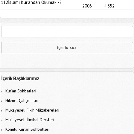
112
İslamı Kur’andan Okumak -2
2006
4.552
İçerik Başlıklarımız
Kur’an Sohbetleri
Hikmet Çalışmaları
Mukayeseli Fıkıh Müzakereleri
Mukayeseli İlmihal Dersleri
Konulu Kur’an Sohbetleri