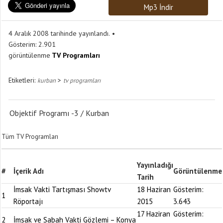
Mp3 İndir
4 Aralık 2008 tarihinde yayınlandı.
Gösterim:
2.901
görüntülenme
TV Programları
Etiketleri:
>
kurban
tv programları
Objektif Programı -3 / Kurban
Tüm TV Programları
Yayınladığı
#
İçerik Adı
Görüntülenme
Tarih
İmsak Vakti Tartışması Showtv
18 Haziran
Gösterim:
1
Röportajı
2015
3.643
17 Haziran
Gösterim:
2
İmsak ve Sabah Vakti Gözlemi – Konya