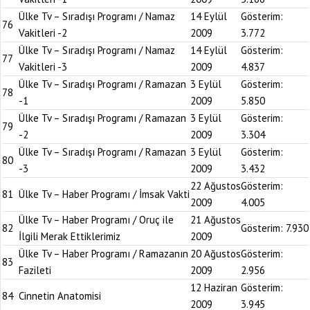
Ülke Tv – Sıradışı Programı / Namaz
14 Eylül
Gösterim:
76
Vakitleri -2
2009
3.772
Ülke Tv – Sıradışı Programı / Namaz
14 Eylül
Gösterim:
77
Vakitleri -3
2009
4.837
Ülke Tv – Sıradışı Programı / Ramazan
3 Eylül
Gösterim:
78
-1
2009
5.850
Ülke Tv – Sıradışı Programı / Ramazan
3 Eylül
Gösterim:
79
-2
2009
3.304
Ülke Tv – Sıradışı Programı / Ramazan
3 Eylül
Gösterim:
80
-3
2009
3.432
22 Ağustos
Gösterim:
81
Ülke Tv – Haber Programı / İmsak Vakti
2009
4.005
Ülke Tv – Haber Programı / Oruç ile
21 Ağustos
82
Gösterim:
7.930
İlgili Merak Ettiklerimiz
2009
Ülke Tv – Haber Programı / Ramazanın
20 Ağustos
Gösterim:
83
Fazileti
2009
2.956
12 Haziran
Gösterim:
84
Cinnetin Anatomisi
2009
3.945