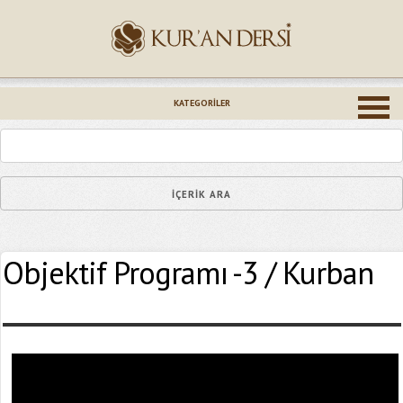
İsminiz (*)
KATEGORILER
Epostanız (*)
Objektif Programı -3 / Kurban
Yaşadığınız Hatanın Ayrıntıları
Bağlantıyı Gönderin