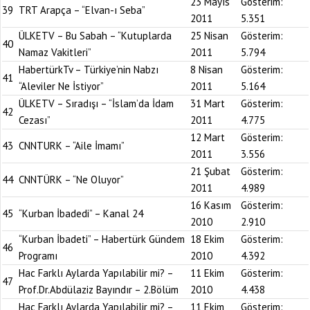
23 Mayıs
Gösterim:
39
TRT Arapça – “Elvan-ı Seba”
2011
5.351
ÜLKETV – Bu Sabah – “Kutuplarda
25 Nisan
Gösterim:
40
Namaz Vakitleri”
2011
5.794
HabertürkTv – Türkiye’nin Nabzı
8 Nisan
Gösterim:
41
“Aleviler Ne İstiyor”
2011
5.164
ÜLKETV – Sıradışı – “İslam’da İdam
31 Mart
Gösterim:
42
Cezası”
2011
4.775
12 Mart
Gösterim:
43
CNNTURK – “Aile İmamı”
2011
3.556
21 Şubat
Gösterim:
44
CNNTÜRK – “Ne Oluyor”
2011
4.989
16 Kasım
Gösterim:
45
“Kurban İbadedi” – Kanal 24
2010
2.910
“Kurban İbadeti” – Habertürk Gündem
18 Ekim
Gösterim:
46
Programı
2010
4.392
Hac Farklı Aylarda Yapılabilir mi? –
11 Ekim
Gösterim:
47
Prof.Dr.Abdülaziz Bayındır – 2.Bölüm
2010
4.438
Hac Farklı Aylarda Yapılabilir mi? –
11 Ekim
Gösterim: