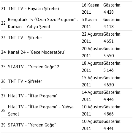
16 Kasım
Gösterim:
21
TNT TV – Hayatın Şifreleri
2011
4.428
Bengütürk Tv -“Özün Sözü Programı” :
3 Kasım
Gösterim:
22
Kurban – Yahya Şenol
2011
4.118
22 Ağustos
Gösterim:
23
TNT TV – Şifreler
2011
4.651
20 Ağustos
Gösterim:
24
Kanal 24 – “Gece Moderatörü”
2011
3.350
18 Ağustos
Gösterim:
25
STARTV – “Yerden Göğe” 2
2011
5.143
15 Ağustos
Gösterim:
26
TNT TV – Şifreler
2011
4.630
14 Ağustos
Gösterim:
27
Hilal TV – “İftar Programı”
2011
4.443
Hilal TV – “İftar Programı” – Yahya
10 Ağustos
Gösterim:
28
Şenol
2011
4.866
10 Ağustos
Gösterim:
29
STARTV – “Yerden Göğe”
2011
4.441