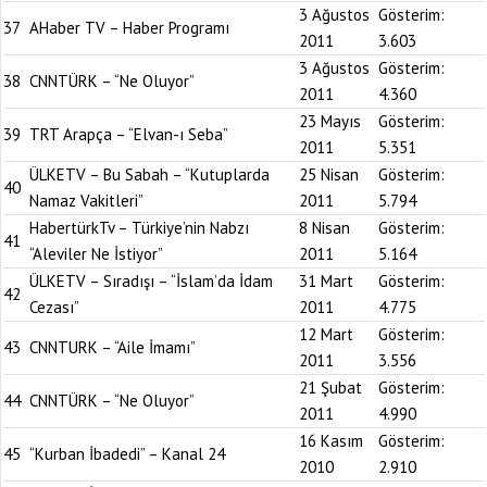
3 Ağustos
Gösterim:
37
AHaber TV – Haber Programı
2011
3.603
3 Ağustos
Gösterim:
38
CNNTÜRK – “Ne Oluyor”
2011
4.360
23 Mayıs
Gösterim:
39
TRT Arapça – “Elvan-ı Seba”
2011
5.351
ÜLKETV – Bu Sabah – “Kutuplarda
25 Nisan
Gösterim:
40
Namaz Vakitleri”
2011
5.794
HabertürkTv – Türkiye’nin Nabzı
8 Nisan
Gösterim:
41
“Aleviler Ne İstiyor”
2011
5.164
ÜLKETV – Sıradışı – “İslam’da İdam
31 Mart
Gösterim:
42
Cezası”
2011
4.775
12 Mart
Gösterim:
43
CNNTURK – “Aile İmamı”
2011
3.556
21 Şubat
Gösterim:
44
CNNTÜRK – “Ne Oluyor”
2011
4.990
16 Kasım
Gösterim:
45
“Kurban İbadedi” – Kanal 24
2010
2.910