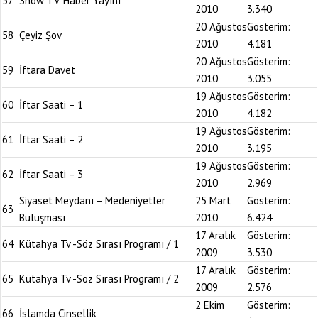
57
Show TV Haber Yayını
2010
3.340
20 Ağustos
Gösterim:
58
Çeyiz Şov
2010
4.181
20 Ağustos
Gösterim:
59
İftara Davet
2010
3.055
19 Ağustos
Gösterim:
60
İftar Saati – 1
2010
4.182
19 Ağustos
Gösterim:
61
İftar Saati – 2
2010
3.195
19 Ağustos
Gösterim:
62
İftar Saati – 3
2010
2.969
Siyaset Meydanı – Medeniyetler
25 Mart
Gösterim:
63
Buluşması
2010
6.424
17 Aralık
Gösterim:
64
Kütahya Tv -Söz Sırası Programı / 1
2009
3.530
17 Aralık
Gösterim:
65
Kütahya Tv -Söz Sırası Programı / 2
2009
2.576
2 Ekim
Gösterim:
66
İslamda Cinsellik