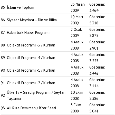
25 Nisan
Gösterim:
85
İslam ve Toplum
2009
3.464
19 Mart
Gösterim:
86
Siyaset Meydanı – Din ve Bilim
2009
5.318
2 Ocak
Gösterim:
87
Habertürk Haber Programı
2009
5.875
4 Aralık
Gösterim:
88
Objektif Programı -3 / Kurban
2008
2.901
4 Aralık
Gösterim:
89
Objektif Programı -4 / Kurban
2008
3.225
4 Aralık
Gösterim:
90
Objektif Programı -1 / Kurban
2008
3.442
4 Aralık
Gösterim:
91
Objektif Programı -2 / Kurban
2008
3.114
Ülke Tv – Sıradışı Programı / Şeytan
10 Ekim
Gösterim:
92
Taşlama
2008
5.386
3 Ekim
Gösterim:
93
Ali Rıza Demircan / İftar Saati
2008
5.041