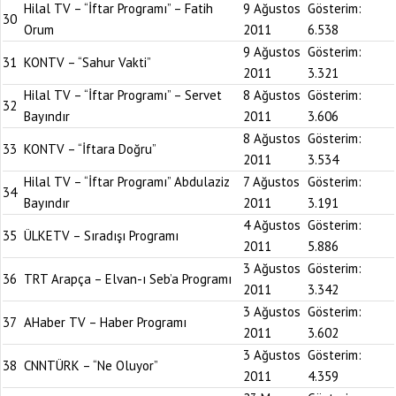
Hilal TV – “İftar Programı” – Fatih
9 Ağustos
Gösterim:
30
Orum
2011
6.538
9 Ağustos
Gösterim:
31
KONTV – “Sahur Vakti”
2011
3.321
Hilal TV – “İftar Programı” – Servet
8 Ağustos
Gösterim:
32
Bayındır
2011
3.606
8 Ağustos
Gösterim:
33
KONTV – “İftara Doğru”
2011
3.534
Hilal TV – “İftar Programı” Abdulaziz
7 Ağustos
Gösterim:
34
Bayındır
2011
3.191
4 Ağustos
Gösterim:
35
ÜLKETV – Sıradışı Programı
2011
5.886
3 Ağustos
Gösterim:
36
TRT Arapça – Elvan-ı Seb’a Programı
2011
3.342
3 Ağustos
Gösterim:
37
AHaber TV – Haber Programı
2011
3.602
3 Ağustos
Gösterim:
38
CNNTÜRK – “Ne Oluyor”
2011
4.359