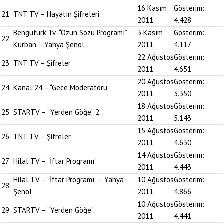
16 Kasım
Gösterim:
21
TNT TV – Hayatın Şifreleri
2011
4.428
Bengütürk Tv -“Özün Sözü Programı” :
3 Kasım
Gösterim:
22
Kurban – Yahya Şenol
2011
4.117
22 Ağustos
Gösterim:
23
TNT TV – Şifreler
2011
4.651
20 Ağustos
Gösterim:
24
Kanal 24 – “Gece Moderatörü”
2011
3.350
18 Ağustos
Gösterim:
25
STARTV – “Yerden Göğe” 2
2011
5.143
15 Ağustos
Gösterim:
26
TNT TV – Şifreler
2011
4.630
14 Ağustos
Gösterim:
27
Hilal TV – “İftar Programı”
2011
4.443
Hilal TV – “İftar Programı” – Yahya
10 Ağustos
Gösterim:
28
Şenol
2011
4.866
10 Ağustos
Gösterim:
29
STARTV – “Yerden Göğe”
2011
4.441