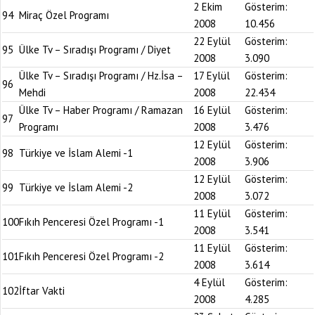
2 Ekim
Gösterim:
94
Miraç Özel Programı
2008
10.456
22 Eylül
Gösterim:
95
Ülke Tv – Sıradışı Programı / Diyet
2008
3.090
Ülke Tv – Sıradışı Programı / Hz.İsa –
17 Eylül
Gösterim:
96
Mehdi
2008
22.434
Ülke Tv – Haber Programı / Ramazan
16 Eylül
Gösterim:
97
Programı
2008
3.476
12 Eylül
Gösterim:
98
Türkiye ve İslam Alemi -1
2008
3.906
12 Eylül
Gösterim:
99
Türkiye ve İslam Alemi -2
2008
3.072
11 Eylül
Gösterim:
100
Fıkıh Penceresi Özel Programı -1
2008
3.541
11 Eylül
Gösterim:
101
Fıkıh Penceresi Özel Programı -2
2008
3.614
4 Eylül
Gösterim:
102
İftar Vakti
2008
4.285