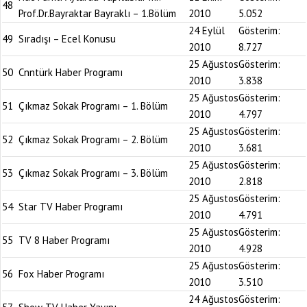
48
Prof.Dr.Bayraktar Bayraklı – 1.Bölüm
2010
5.052
24 Eylül
Gösterim:
49
Sıradışı – Ecel Konusu
2010
8.727
25 Ağustos
Gösterim:
50
Cnntürk Haber Programı
2010
3.838
25 Ağustos
Gösterim:
51
Çıkmaz Sokak Programı – 1. Bölüm
2010
4.797
25 Ağustos
Gösterim:
52
Çıkmaz Sokak Programı – 2. Bölüm
2010
3.681
25 Ağustos
Gösterim:
53
Çıkmaz Sokak Programı – 3. Bölüm
2010
2.818
25 Ağustos
Gösterim:
54
Star TV Haber Programı
2010
4.791
25 Ağustos
Gösterim:
55
TV 8 Haber Programı
2010
4.928
25 Ağustos
Gösterim:
56
Fox Haber Programı
2010
3.510
24 Ağustos
Gösterim: