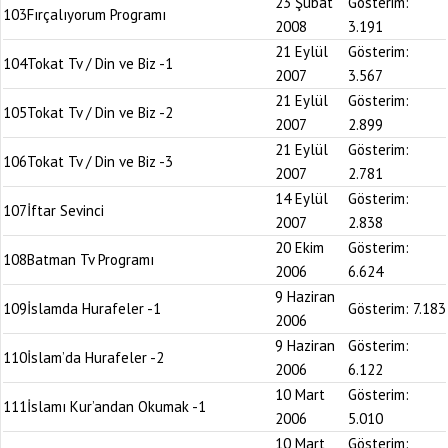
23 Şubat
Gösterim:
103
Fırçalıyorum Programı
2008
3.191
21 Eylül
Gösterim:
104
Tokat Tv / Din ve Biz -1
2007
3.567
21 Eylül
Gösterim:
105
Tokat Tv / Din ve Biz -2
2007
2.899
21 Eylül
Gösterim:
106
Tokat Tv / Din ve Biz -3
2007
2.781
14 Eylül
Gösterim:
107
İftar Sevinci
2007
2.838
20 Ekim
Gösterim:
108
Batman Tv Programı
2006
6.624
9 Haziran
109
İslamda Hurafeler -1
Gösterim:
7.183
2006
9 Haziran
Gösterim:
110
İslam’da Hurafeler -2
2006
6.122
10 Mart
Gösterim:
111
İslamı Kur’andan Okumak -1
2006
5.010
10 Mart
Gösterim: