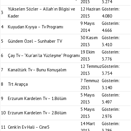
2015
3.274
Yükselen Sözler – Allah’ın Bilgisi ve
12 Haziran
Gösterim:
3
Kader
2015
4.080
9 Mayıs
Gösterim:
4
Kuyudan Kıyıya – Tv Programı
2014
4.666
30 Kasım
Gösterim:
5
Gündem Özel – Sunhaber TV
2013
3.410
19 Ekim
Gösterim:
6
Çay Tv – “Kur’an’la Yüzleşme” Programı
2013
3.776
12 Temmuz
Gösterim:
7
Kanaltürk Tv – Bunu Konuşalım
2013
3.754
7 Temmuz
Gösterim:
8
Trt Arapça
2013
3.140
5 Mayıs
Gösterim:
9
Erzurum Kardelen Tv – 1.Bölüm
2013
3.497
5 Mayıs
Gösterim:
10
Erzurum Kardelen Tv – 2.Bölüm
2013
2.976
14 Mart
Gösterim:
11
Cenk’in Ev Hali – Cine5
2013
3.786