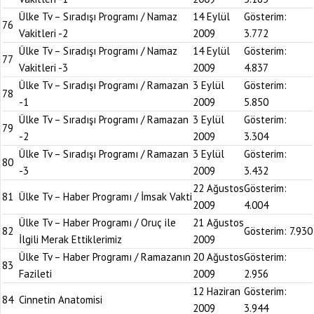
Ülke Tv – Sıradışı Programı / Namaz
14 Eylül
Gösterim:
76
Vakitleri -2
2009
3.772
Ülke Tv – Sıradışı Programı / Namaz
14 Eylül
Gösterim:
77
Vakitleri -3
2009
4.837
Ülke Tv – Sıradışı Programı / Ramazan
3 Eylül
Gösterim:
78
-1
2009
5.850
Ülke Tv – Sıradışı Programı / Ramazan
3 Eylül
Gösterim:
79
-2
2009
3.304
Ülke Tv – Sıradışı Programı / Ramazan
3 Eylül
Gösterim:
80
-3
2009
3.432
22 Ağustos
Gösterim:
81
Ülke Tv – Haber Programı / İmsak Vakti
2009
4.004
Ülke Tv – Haber Programı / Oruç ile
21 Ağustos
82
Gösterim:
7.930
İlgili Merak Ettiklerimiz
2009
Ülke Tv – Haber Programı / Ramazanın
20 Ağustos
Gösterim:
83
Fazileti
2009
2.956
12 Haziran
Gösterim:
84
Cinnetin Anatomisi
2009
3.944