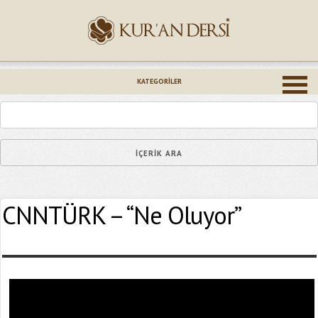
İsminiz (*)
KATEGORILER
Epostanız (*)
CNNTÜRK – “Ne Oluyor”
Yaşadığınız Hatanın Ayrıntıları
Bağlantıyı Gönderin