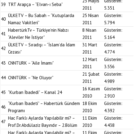
23 Mayıs
Gösterim:
39
TRT Arapça – “Elvan-ı Seba”
2011
5.351
ÜLKETV – Bu Sabah – “Kutuplarda
25 Nisan
Gösterim:
40
Namaz Vakitleri”
2011
5.794
HabertürkTv – Türkiye’nin Nabzı
8 Nisan
Gösterim:
41
“Aleviler Ne İstiyor”
2011
5.164
ÜLKETV – Sıradışı – “İslam’da İdam
31 Mart
Gösterim:
42
Cezası”
2011
4.774
12 Mart
Gösterim:
43
CNNTURK – “Aile İmamı”
2011
3.556
21 Şubat
Gösterim:
44
CNNTÜRK – “Ne Oluyor”
2011
4.989
16 Kasım
Gösterim:
45
“Kurban İbadedi” – Kanal 24
2010
2.910
“Kurban İbadeti” – Habertürk Gündem
18 Ekim
Gösterim:
46
Programı
2010
4.392
Hac Farklı Aylarda Yapılabilir mi? –
11 Ekim
Gösterim:
47
Prof.Dr.Abdülaziz Bayındır – 2.Bölüm
2010
4.438
Hac Farklı Aylarda Yapılabilir mi? –
11 Ekim
Gösterim: