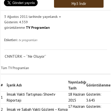
Mp3 İndir
3 Ağustos 2011 tarihinde yayınlandı.
Gösterim:
4.359
görüntülenme
TV Programları
Etiketleri:
tv programları
CNNTÜRK – “Ne Oluyor”
Tüm TV Programları
Yayınladığı
#
İçerik Adı
Görüntülenme
Tarih
İmsak Vakti Tartışması Showtv
18 Haziran
Gösterim:
1
Röportajı
2015
3.643
17 Haziran
Gösterim:
2
İmsak ve Sabah Vakti Gözlemi – Konya