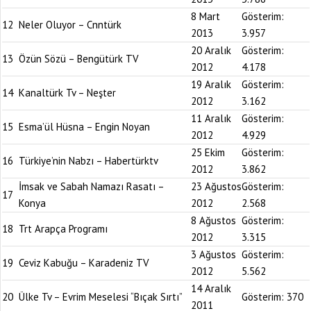
8 Mart
Gösterim:
12
Neler Oluyor – Cnntürk
2013
3.957
20 Aralık
Gösterim:
13
Özün Sözü – Bengütürk TV
2012
4.178
19 Aralık
Gösterim:
14
Kanaltürk Tv – Neşter
2012
3.162
11 Aralık
Gösterim:
15
Esma’ül Hüsna – Engin Noyan
2012
4.929
25 Ekim
Gösterim:
16
Türkiye’nin Nabzı – Habertürktv
2012
3.862
İmsak ve Sabah Namazı Rasatı –
23 Ağustos
Gösterim:
17
Konya
2012
2.568
8 Ağustos
Gösterim:
18
Trt Arapça Programı
2012
3.315
3 Ağustos
Gösterim:
19
Ceviz Kabuğu – Karadeniz TV
2012
5.562
14 Aralık
20
Ülke Tv – Evrim Meselesi “Bıçak Sırtı”
Gösterim:
370
2011