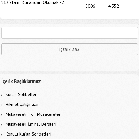
112
İslamı Kur’andan Okumak -2
2006
4.552
İçerik Başlıklarımız
Kur’an Sohbetleri
Hikmet Çalışmaları
Mukayeseli Fıkıh Müzakereleri
Mukayeseli İlmihal Dersleri
Konulu Kur’an Sohbetleri