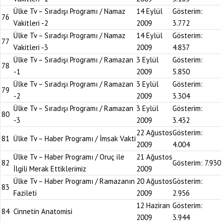
Ülke Tv – Sıradışı Programı / Namaz
14 Eylül
Gösterim:
76
Vakitleri -2
2009
3.772
Ülke Tv – Sıradışı Programı / Namaz
14 Eylül
Gösterim:
77
Vakitleri -3
2009
4.837
Ülke Tv – Sıradışı Programı / Ramazan
3 Eylül
Gösterim:
78
-1
2009
5.850
Ülke Tv – Sıradışı Programı / Ramazan
3 Eylül
Gösterim:
79
-2
2009
3.304
Ülke Tv – Sıradışı Programı / Ramazan
3 Eylül
Gösterim:
80
-3
2009
3.432
22 Ağustos
Gösterim:
81
Ülke Tv – Haber Programı / İmsak Vakti
2009
4.004
Ülke Tv – Haber Programı / Oruç ile
21 Ağustos
82
Gösterim:
7.930
İlgili Merak Ettiklerimiz
2009
Ülke Tv – Haber Programı / Ramazanın
20 Ağustos
Gösterim:
83
Fazileti
2009
2.956
12 Haziran
Gösterim:
84
Cinnetin Anatomisi
2009
3.944