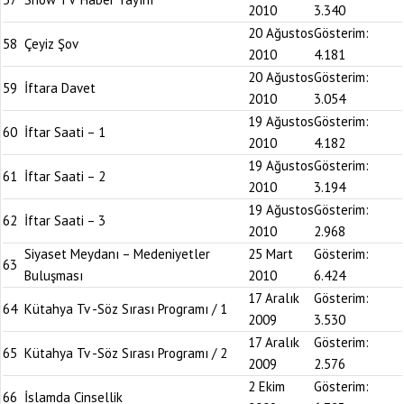
2010
3.340
20 Ağustos
Gösterim:
58
Çeyiz Şov
2010
4.181
20 Ağustos
Gösterim:
59
İftara Davet
2010
3.054
19 Ağustos
Gösterim:
60
İftar Saati – 1
2010
4.182
19 Ağustos
Gösterim:
61
İftar Saati – 2
2010
3.194
19 Ağustos
Gösterim:
62
İftar Saati – 3
2010
2.968
Siyaset Meydanı – Medeniyetler
25 Mart
Gösterim:
63
Buluşması
2010
6.424
17 Aralık
Gösterim:
64
Kütahya Tv -Söz Sırası Programı / 1
2009
3.530
17 Aralık
Gösterim:
65
Kütahya Tv -Söz Sırası Programı / 2
2009
2.576
2 Ekim
Gösterim:
66
İslamda Cinsellik