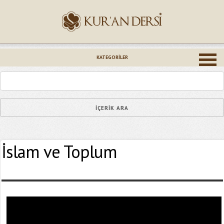
İsminiz (*)
KATEGORILER
Epostanız (*)
İslam ve Toplum
Yaşadığınız Hatanın Ayrıntıları
Bağlantıyı Gönderin