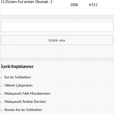
112
İslamı Kur’andan Okumak -2
2006
4.552
İçerik Başlıklarımız
Kur’an Sohbetleri
Hikmet Çalışmaları
Mukayeseli Fıkıh Müzakereleri
Mukayeseli İlmihal Dersleri
Konulu Kur’an Sohbetleri