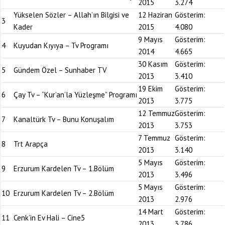
2015
3.274
Yükselen Sözler – Allah’ın Bilgisi ve
12 Haziran
Gösterim:
3
Kader
2015
4.080
9 Mayıs
Gösterim:
4
Kuyudan Kıyıya – Tv Programı
2014
4.665
30 Kasım
Gösterim:
5
Gündem Özel – Sunhaber TV
2013
3.410
19 Ekim
Gösterim:
6
Çay Tv – “Kur’an’la Yüzleşme” Programı
2013
3.775
12 Temmuz
Gösterim:
7
Kanaltürk Tv – Bunu Konuşalım
2013
3.753
7 Temmuz
Gösterim:
8
Trt Arapça
2013
3.140
5 Mayıs
Gösterim:
9
Erzurum Kardelen Tv – 1.Bölüm
2013
3.496
5 Mayıs
Gösterim:
10
Erzurum Kardelen Tv – 2.Bölüm
2013
2.976
14 Mart
Gösterim:
11
Cenk’in Ev Hali – Cine5
2013
3.786