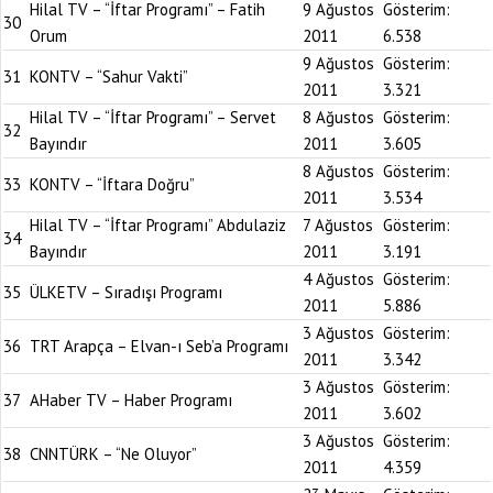
Hilal TV – “İftar Programı” – Fatih
9 Ağustos
Gösterim:
30
Orum
2011
6.538
9 Ağustos
Gösterim:
31
KONTV – “Sahur Vakti”
2011
3.321
Hilal TV – “İftar Programı” – Servet
8 Ağustos
Gösterim:
32
Bayındır
2011
3.605
8 Ağustos
Gösterim:
33
KONTV – “İftara Doğru”
2011
3.534
Hilal TV – “İftar Programı” Abdulaziz
7 Ağustos
Gösterim:
34
Bayındır
2011
3.191
4 Ağustos
Gösterim:
35
ÜLKETV – Sıradışı Programı
2011
5.886
3 Ağustos
Gösterim:
36
TRT Arapça – Elvan-ı Seb’a Programı
2011
3.342
3 Ağustos
Gösterim:
37
AHaber TV – Haber Programı
2011
3.602
3 Ağustos
Gösterim:
38
CNNTÜRK – “Ne Oluyor”
2011
4.359