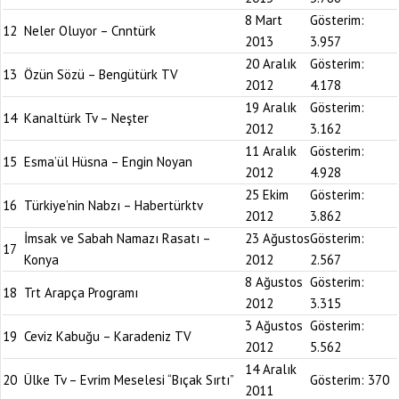
8 Mart
Gösterim:
12
Neler Oluyor – Cnntürk
2013
3.957
20 Aralık
Gösterim:
13
Özün Sözü – Bengütürk TV
2012
4.178
19 Aralık
Gösterim:
14
Kanaltürk Tv – Neşter
2012
3.162
11 Aralık
Gösterim:
15
Esma’ül Hüsna – Engin Noyan
2012
4.928
25 Ekim
Gösterim:
16
Türkiye’nin Nabzı – Habertürktv
2012
3.862
İmsak ve Sabah Namazı Rasatı –
23 Ağustos
Gösterim:
17
Konya
2012
2.567
8 Ağustos
Gösterim:
18
Trt Arapça Programı
2012
3.315
3 Ağustos
Gösterim:
19
Ceviz Kabuğu – Karadeniz TV
2012
5.562
14 Aralık
20
Ülke Tv – Evrim Meselesi “Bıçak Sırtı”
Gösterim:
370
2011