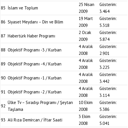
25 Nisan
Gösterim:
85
İslam ve Toplum
2009
3.464
19 Mart
Gösterim:
86
Siyaset Meydanı – Din ve Bilim
2009
5.318
2 Ocak
Gösterim:
87
Habertürk Haber Programı
2009
5.874
4 Aralık
Gösterim:
88
Objektif Programı -3 / Kurban
2008
2.901
4 Aralık
Gösterim:
89
Objektif Programı -4 / Kurban
2008
3.225
4 Aralık
Gösterim:
90
Objektif Programı -1 / Kurban
2008
3.442
4 Aralık
Gösterim:
91
Objektif Programı -2 / Kurban
2008
3.114
Ülke Tv – Sıradışı Programı / Şeytan
10 Ekim
Gösterim:
92
Taşlama
2008
5.386
3 Ekim
Gösterim:
93
Ali Rıza Demircan / İftar Saati
2008
5.041