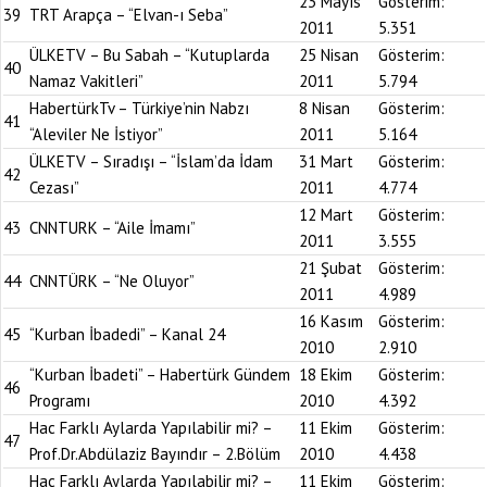
23 Mayıs
Gösterim:
39
TRT Arapça – “Elvan-ı Seba”
2011
5.351
ÜLKETV – Bu Sabah – “Kutuplarda
25 Nisan
Gösterim:
40
Namaz Vakitleri”
2011
5.794
HabertürkTv – Türkiye’nin Nabzı
8 Nisan
Gösterim:
41
“Aleviler Ne İstiyor”
2011
5.164
ÜLKETV – Sıradışı – “İslam’da İdam
31 Mart
Gösterim:
42
Cezası”
2011
4.774
12 Mart
Gösterim:
43
CNNTURK – “Aile İmamı”
2011
3.555
21 Şubat
Gösterim:
44
CNNTÜRK – “Ne Oluyor”
2011
4.989
16 Kasım
Gösterim:
45
“Kurban İbadedi” – Kanal 24
2010
2.910
“Kurban İbadeti” – Habertürk Gündem
18 Ekim
Gösterim:
46
Programı
2010
4.392
Hac Farklı Aylarda Yapılabilir mi? –
11 Ekim
Gösterim:
47
Prof.Dr.Abdülaziz Bayındır – 2.Bölüm
2010
4.438
Hac Farklı Aylarda Yapılabilir mi? –
11 Ekim
Gösterim: