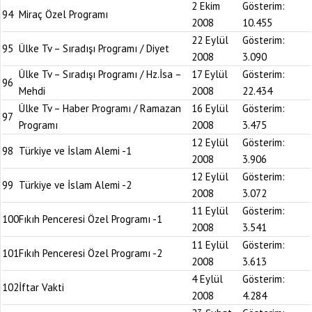
2 Ekim
Gösterim:
94
Miraç Özel Programı
2008
10.455
22 Eylül
Gösterim:
95
Ülke Tv – Sıradışı Programı / Diyet
2008
3.090
Ülke Tv – Sıradışı Programı / Hz.İsa –
17 Eylül
Gösterim:
96
Mehdi
2008
22.434
Ülke Tv – Haber Programı / Ramazan
16 Eylül
Gösterim:
97
Programı
2008
3.475
12 Eylül
Gösterim:
98
Türkiye ve İslam Alemi -1
2008
3.906
12 Eylül
Gösterim:
99
Türkiye ve İslam Alemi -2
2008
3.072
11 Eylül
Gösterim:
100
Fıkıh Penceresi Özel Programı -1
2008
3.541
11 Eylül
Gösterim:
101
Fıkıh Penceresi Özel Programı -2
2008
3.613
4 Eylül
Gösterim:
102
İftar Vakti
2008
4.284