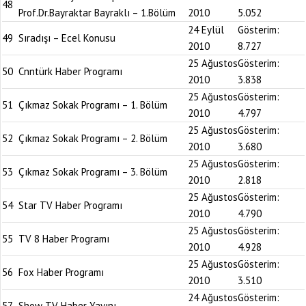
48
Prof.Dr.Bayraktar Bayraklı – 1.Bölüm
2010
5.052
24 Eylül
Gösterim:
49
Sıradışı – Ecel Konusu
2010
8.727
25 Ağustos
Gösterim:
50
Cnntürk Haber Programı
2010
3.838
25 Ağustos
Gösterim:
51
Çıkmaz Sokak Programı – 1. Bölüm
2010
4.797
25 Ağustos
Gösterim:
52
Çıkmaz Sokak Programı – 2. Bölüm
2010
3.680
25 Ağustos
Gösterim:
53
Çıkmaz Sokak Programı – 3. Bölüm
2010
2.818
25 Ağustos
Gösterim:
54
Star TV Haber Programı
2010
4.790
25 Ağustos
Gösterim:
55
TV 8 Haber Programı
2010
4.928
25 Ağustos
Gösterim:
56
Fox Haber Programı
2010
3.510
24 Ağustos
Gösterim:
57
Show TV Haber Yayını