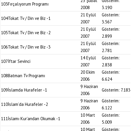
23 Şubat
Gösterim:
103
Fırçalıyorum Programı
2008
3.190
21 Eylül
Gösterim:
104
Tokat Tv / Din ve Biz -1
2007
3.567
21 Eylül
Gösterim:
105
Tokat Tv / Din ve Biz -2
2007
2.899
21 Eylül
Gösterim:
106
Tokat Tv / Din ve Biz -3
2007
2.781
14 Eylül
Gösterim:
107
İftar Sevinci
2007
2.838
20 Ekim
Gösterim:
108
Batman Tv Programı
2006
6.624
9 Haziran
109
İslamda Hurafeler -1
Gösterim:
7.183
2006
9 Haziran
Gösterim:
110
İslam’da Hurafeler -2
2006
6.122
10 Mart
Gösterim:
111
İslamı Kur’andan Okumak -1
2006
5.009
10 Mart
Gösterim: