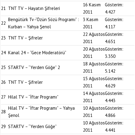
16 Kasım
Gösterim:
21
TNT TV – Hayatın Şifreleri
2011
4.427
Bengütürk Tv -“Özün Sözü Programı” :
3 Kasım
Gösterim:
22
Kurban – Yahya Şenol
2011
4.117
22 Ağustos
Gösterim:
23
TNT TV – Şifreler
2011
4.651
20 Ağustos
Gösterim:
24
Kanal 24 – “Gece Moderatörü”
2011
3.350
18 Ağustos
Gösterim:
25
STARTV – “Yerden Göğe” 2
2011
5.142
15 Ağustos
Gösterim:
26
TNT TV – Şifreler
2011
4.629
14 Ağustos
Gösterim:
27
Hilal TV – “İftar Programı”
2011
4.443
Hilal TV – “İftar Programı” – Yahya
10 Ağustos
Gösterim:
28
Şenol
2011
4.866
10 Ağustos
Gösterim:
29
STARTV – “Yerden Göğe”
2011
4.441