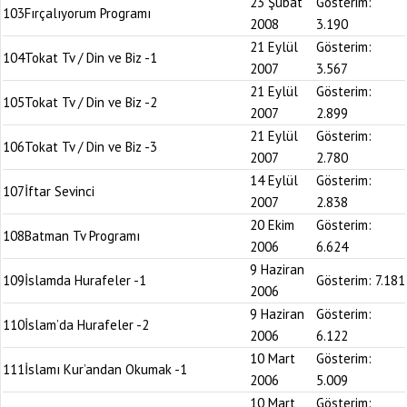
23 Şubat
Gösterim:
103
Fırçalıyorum Programı
2008
3.190
21 Eylül
Gösterim:
104
Tokat Tv / Din ve Biz -1
2007
3.567
21 Eylül
Gösterim:
105
Tokat Tv / Din ve Biz -2
2007
2.899
21 Eylül
Gösterim:
106
Tokat Tv / Din ve Biz -3
2007
2.780
14 Eylül
Gösterim:
107
İftar Sevinci
2007
2.838
20 Ekim
Gösterim:
108
Batman Tv Programı
2006
6.624
9 Haziran
109
İslamda Hurafeler -1
Gösterim:
7.181
2006
9 Haziran
Gösterim:
110
İslam’da Hurafeler -2
2006
6.122
10 Mart
Gösterim:
111
İslamı Kur’andan Okumak -1
2006
5.009
10 Mart
Gösterim: