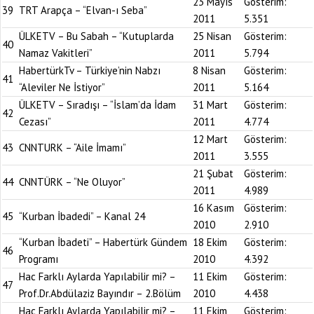
23 Mayıs
Gösterim:
39
TRT Arapça – “Elvan-ı Seba”
2011
5.351
ÜLKETV – Bu Sabah – “Kutuplarda
25 Nisan
Gösterim:
40
Namaz Vakitleri”
2011
5.794
HabertürkTv – Türkiye’nin Nabzı
8 Nisan
Gösterim:
41
“Aleviler Ne İstiyor”
2011
5.164
ÜLKETV – Sıradışı – “İslam’da İdam
31 Mart
Gösterim:
42
Cezası”
2011
4.774
12 Mart
Gösterim:
43
CNNTURK – “Aile İmamı”
2011
3.555
21 Şubat
Gösterim:
44
CNNTÜRK – “Ne Oluyor”
2011
4.989
16 Kasım
Gösterim:
45
“Kurban İbadedi” – Kanal 24
2010
2.910
“Kurban İbadeti” – Habertürk Gündem
18 Ekim
Gösterim:
46
Programı
2010
4.392
Hac Farklı Aylarda Yapılabilir mi? –
11 Ekim
Gösterim:
47
Prof.Dr.Abdülaziz Bayındır – 2.Bölüm
2010
4.438
Hac Farklı Aylarda Yapılabilir mi? –
11 Ekim
Gösterim: