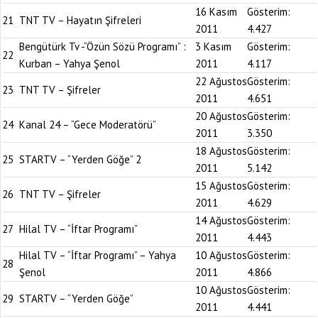
16 Kasım
Gösterim:
21
TNT TV – Hayatın Şifreleri
2011
4.427
Bengütürk Tv -“Özün Sözü Programı” :
3 Kasım
Gösterim:
22
Kurban – Yahya Şenol
2011
4.117
22 Ağustos
Gösterim:
23
TNT TV – Şifreler
2011
4.651
20 Ağustos
Gösterim:
24
Kanal 24 – “Gece Moderatörü”
2011
3.350
18 Ağustos
Gösterim:
25
STARTV – “Yerden Göğe” 2
2011
5.142
15 Ağustos
Gösterim:
26
TNT TV – Şifreler
2011
4.629
14 Ağustos
Gösterim:
27
Hilal TV – “İftar Programı”
2011
4.443
Hilal TV – “İftar Programı” – Yahya
10 Ağustos
Gösterim:
28
Şenol
2011
4.866
10 Ağustos
Gösterim:
29
STARTV – “Yerden Göğe”
2011
4.441