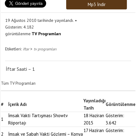
Mp3 İndir
19 Ağustos 2010 tarihinde yayınlandı.
Gösterim:
4.182
görüntülenme
TV Programları
Etiketleri:
>
iftar
tv programları
İftar Saati – 1
Tüm TV Programları
Yayınladığı
#
İçerik Adı
Görüntülenme
Tarih
İmsak Vakti Tartışması Showtv
18 Haziran
Gösterim:
1
Röportajı
2015
3.642
17 Haziran
Gösterim:
2
İmsak ve Sabah Vakti Gözlemi – Konya