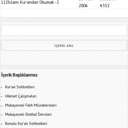
112
İslamı Kur’andan Okumak -2
2006
4.552
İçerik Başlıklarımız
Kur’an Sohbetleri
Hikmet Çalışmaları
Mukayeseli Fıkıh Müzakereleri
Mukayeseli İlmihal Dersleri
Konulu Kur’an Sohbetleri