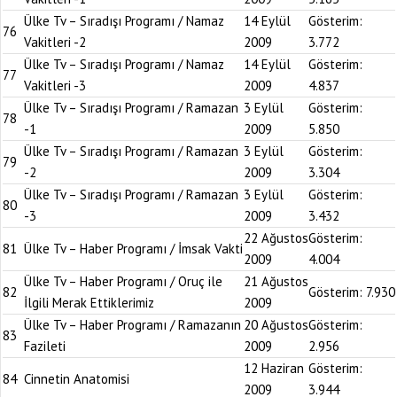
Ülke Tv – Sıradışı Programı / Namaz
14 Eylül
Gösterim:
76
Vakitleri -2
2009
3.772
Ülke Tv – Sıradışı Programı / Namaz
14 Eylül
Gösterim:
77
Vakitleri -3
2009
4.837
Ülke Tv – Sıradışı Programı / Ramazan
3 Eylül
Gösterim:
78
-1
2009
5.850
Ülke Tv – Sıradışı Programı / Ramazan
3 Eylül
Gösterim:
79
-2
2009
3.304
Ülke Tv – Sıradışı Programı / Ramazan
3 Eylül
Gösterim:
80
-3
2009
3.432
22 Ağustos
Gösterim:
81
Ülke Tv – Haber Programı / İmsak Vakti
2009
4.004
Ülke Tv – Haber Programı / Oruç ile
21 Ağustos
82
Gösterim:
7.930
İlgili Merak Ettiklerimiz
2009
Ülke Tv – Haber Programı / Ramazanın
20 Ağustos
Gösterim:
83
Fazileti
2009
2.956
12 Haziran
Gösterim:
84
Cinnetin Anatomisi
2009
3.944