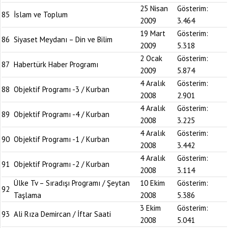
25 Nisan
Gösterim:
85
İslam ve Toplum
2009
3.464
19 Mart
Gösterim:
86
Siyaset Meydanı – Din ve Bilim
2009
5.318
2 Ocak
Gösterim:
87
Habertürk Haber Programı
2009
5.874
4 Aralık
Gösterim:
88
Objektif Programı -3 / Kurban
2008
2.901
4 Aralık
Gösterim:
89
Objektif Programı -4 / Kurban
2008
3.225
4 Aralık
Gösterim:
90
Objektif Programı -1 / Kurban
2008
3.442
4 Aralık
Gösterim:
91
Objektif Programı -2 / Kurban
2008
3.114
Ülke Tv – Sıradışı Programı / Şeytan
10 Ekim
Gösterim:
92
Taşlama
2008
5.386
3 Ekim
Gösterim:
93
Ali Rıza Demircan / İftar Saati
2008
5.041