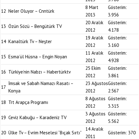
8 Mart
Gösterim:
12
Neler Oluyor – Cnntürk
2013
3.956
20 Aralık
Gösterim:
13
Özün Sözü – Bengütürk TV
2012
4.178
19 Aralık
Gösterim:
14
Kanaltürk Tv – Neşter
2012
3.160
11 Aralık
Gösterim:
15
Esma’ül Hüsna – Engin Noyan
2012
4.928
25 Ekim
Gösterim:
16
Türkiye’nin Nabzı – Habertürktv
2012
3.861
İmsak ve Sabah Namazı Rasatı –
23 Ağustos
Gösterim:
17
Konya
2012
2.567
8 Ağustos
Gösterim:
18
Trt Arapça Programı
2012
3.315
3 Ağustos
Gösterim:
19
Ceviz Kabuğu – Karadeniz TV
2012
5.562
14 Aralık
20
Ülke Tv – Evrim Meselesi “Bıçak Sırtı”
Gösterim:
370
2011