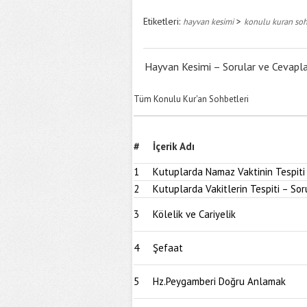
Etiketleri:
>
hayvan kesimi
konulu kuran soh
Hayvan Kesimi – Sorular ve Cevapl
Tüm Konulu Kur'an Sohbetleri
#
İçerik Adı
1
Kutuplarda Namaz Vaktinin Tespiti
2
Kutuplarda Vakitlerin Tespiti – Sor
3
Kölelik ve Cariyelik
4
Şefaat
5
Hz.Peygamberi Doğru Anlamak