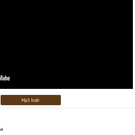
Bağlantıyı Gönderin
[recaptcha]
Mp3 İndir
ri