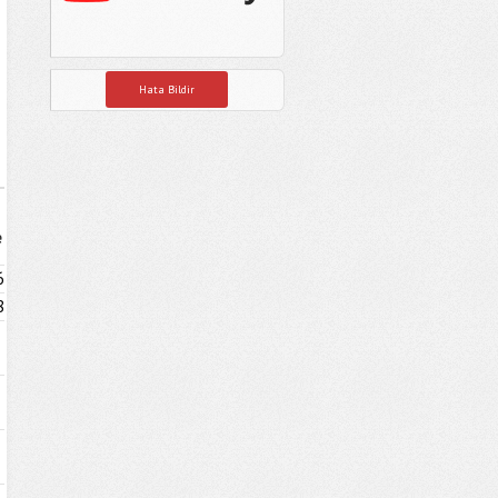
Hata Bildir
e
6
8