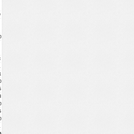
9
0
8
1
1
0
5
8
0
3
0
1
4