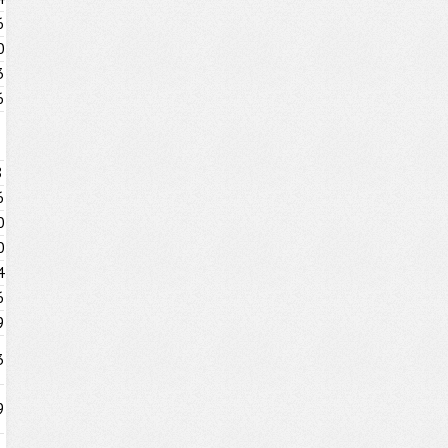
6
0
3
6
8
6
0
0
4
6
9
3
9