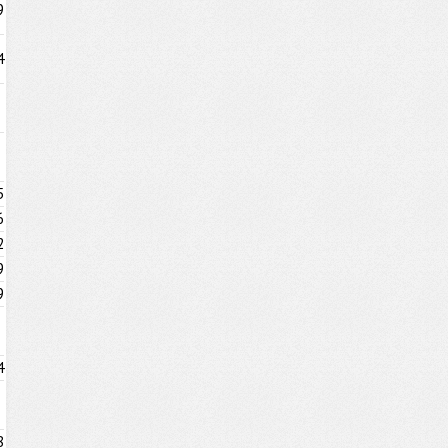
9
4
5
6
2
9
9
4
8