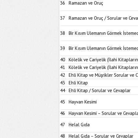
36
Ramazan ve Oruç
37
Ramazan ve Oruç / Sorular ve Ceva
38
Bir Kısım Ulemanın Görmek İstemed
39
Bir Kısım Ulemanın Görmek İstemedi
40
Kölelik ve Cariyelik (İlahi Kitapların
41
Kölelik ve Cariyelik (İlahi Kitapları
42
Ehli Kitap ve Müşrikler Sorular ve 
43
Ehli Kitap
44
Ehli Kitap / Sorular ve Cevaplar
45
Hayvan Kesimi
46
Hayvan Kesimi – Sorular ve Cevapl
47
Helal Gıda
48
Helal Gıda – Sorular ve Cevaplar