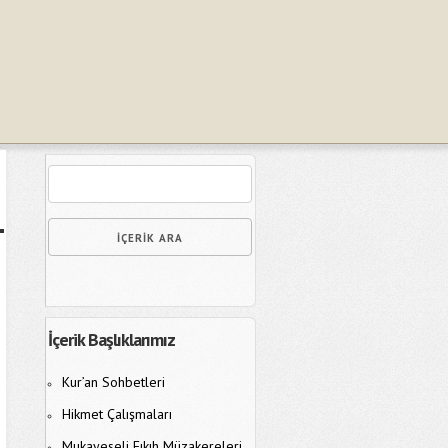
İçerik Başlıklarımız
Kur’an Sohbetleri
Hikmet Çalışmaları
Mukayeseli Fıkıh Müzakereleri