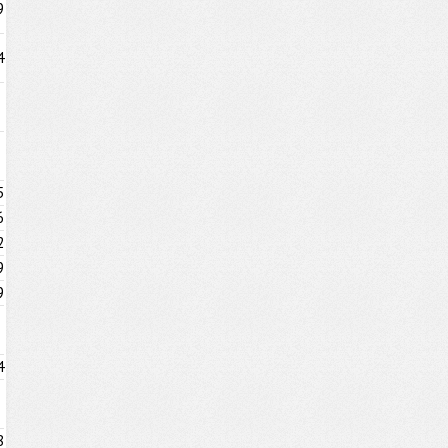
9
4
5
6
2
9
9
4
8