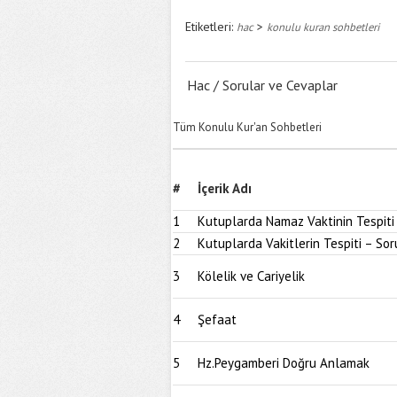
Etiketleri:
>
hac
konulu kuran sohbetleri
Hac / Sorular ve Cevaplar
Tüm Konulu Kur'an Sohbetleri
#
İçerik Adı
1
Kutuplarda Namaz Vaktinin Tespiti
2
Kutuplarda Vakitlerin Tespiti – Sor
3
Kölelik ve Cariyelik
4
Şefaat
5
Hz.Peygamberi Doğru Anlamak