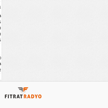
1
4
5
8
8
5
0
4
2