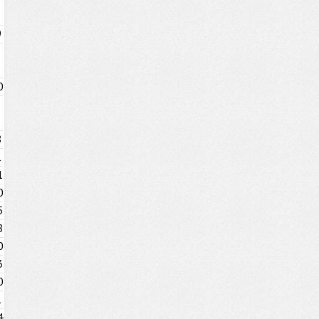
9
0
8
1
1
0
5
8
0
3
0
1
4