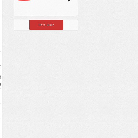
Hata Bildir
e
6
8