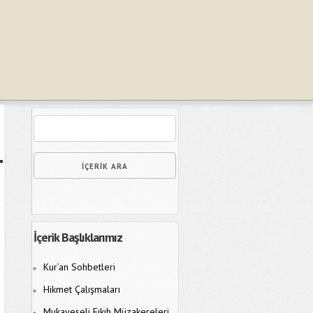
İçerik Başlıklarımız
Kur’an Sohbetleri
Hikmet Çalışmaları
Mukayeseli Fıkıh Müzakereleri