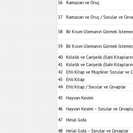
36
Ramazan ve Oruç
37
Ramazan ve Oruç / Sorular ve Ceva
38
Bir Kısım Ulemanın Görmek İstemed
39
Bir Kısım Ulemanın Görmek İstemedi
40
Kölelik ve Cariyelik (İlahi Kitapların
41
Kölelik ve Cariyelik (İlahi Kitapları
42
Ehli Kitap ve Müşrikler Sorular ve 
43
Ehli Kitap
44
Ehli Kitap / Sorular ve Cevaplar
45
Hayvan Kesimi
46
Hayvan Kesimi – Sorular ve Cevapl
47
Helal Gıda
48
Helal Gıda – Sorular ve Cevaplar