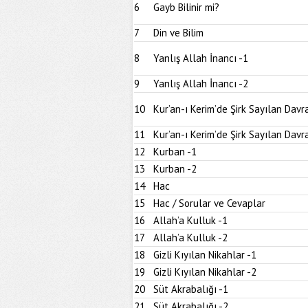
6
Gayb Bilinir mi?
7
Din ve Bilim
8
Yanlış Allah İnancı -1
9
Yanlış Allah İnancı -2
10
Kur’an-ı Kerim’de Şirk Sayılan Davra
11
Kur’an-ı Kerim’de Şirk Sayılan Davra
12
Kurban -1
13
Kurban -2
14
Hac
15
Hac / Sorular ve Cevaplar
16
Allah’a Kulluk -1
17
Allah’a Kulluk -2
18
Gizli Kıyılan Nikahlar -1
19
Gizli Kıyılan Nikahlar -2
20
Süt Akrabalığı -1
21
Süt Akrabalığı -2