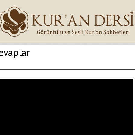
evaplar
İsminiz (*)
Epostanız (*)
Yaşadığınız Hatanın Ayrıntıları