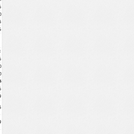
6
0
3
6
8
6
0
0
4
6
9
3
9