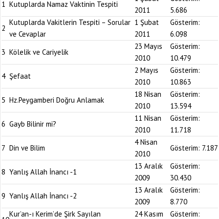
1
Kutuplarda Namaz Vaktinin Tespiti
2011
5.686
Kutuplarda Vakitlerin Tespiti – Sorular
1 Şubat
Gösterim:
2
ve Cevaplar
2011
6.098
23 Mayıs
Gösterim:
3
Kölelik ve Cariyelik
2010
10.479
2 Mayıs
Gösterim:
4
Şefaat
2010
10.863
18 Nisan
Gösterim:
5
Hz.Peygamberi Doğru Anlamak
2010
13.594
11 Nisan
Gösterim:
6
Gayb Bilinir mi?
2010
11.718
4 Nisan
7
Din ve Bilim
Gösterim:
7.187
2010
13 Aralık
Gösterim:
8
Yanlış Allah İnancı -1
2009
30.430
13 Aralık
Gösterim:
9
Yanlış Allah İnancı -2
2009
8.770
Kur’an-ı Kerim’de Şirk Sayılan
24 Kasım
Gösterim: