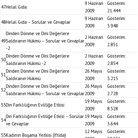
9 Haziran
Gösterim:
47
Helal Gıda
2009
21.444
9 Haziran
Gösterim:
48
Helal Gıda – Sorular ve Cevaplar
2009
3.948
Dinden Dönme ve Dini Değerlere
2 Haziran
Gösterim:
49
Saldıranın Hükmü – Sorular ve Cevaplar
2009
2.851
-2
Dinden Dönme ve Dini Değerlere
2 Haziran
Gösterim:
50
Saldıranın Hükmü -2
2009
2.854
Dinden Dönme ve Dini Değerlere
26 Mayıs
Gösterim:
51
Saldıranın Hükmü
2009
3.215
Dinden Dönme ve Dini Değerlere
26 Mayıs
Gösterim:
52
Saldıranın Hükmü – Sorular ve Cevaplar
2009
2.728
19 Mayıs
Gösterim:
53
Din Farklılığının Evliliğe Etkisi
2009
8.528
Din Farklılığının Evliliğe Etkisi – Sorular
19 Mayıs
Gösterim:
54
ve Cevaplar
2009
3.644
12 Mayıs
Gösterim:
55
Kadının Boşama Yetkisi (İftida)