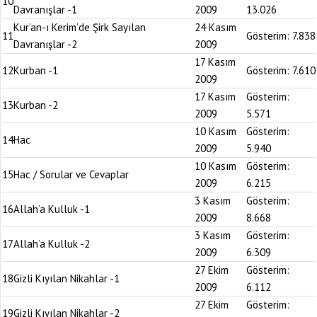
10
Davranışlar -1
2009
13.026
Kur’an-ı Kerim’de Şirk Sayılan
24 Kasım
11
Gösterim:
7.838
Davranışlar -2
2009
17 Kasım
12
Kurban -1
Gösterim:
7.610
2009
17 Kasım
Gösterim:
13
Kurban -2
2009
5.571
10 Kasım
Gösterim:
14
Hac
2009
5.940
10 Kasım
Gösterim:
15
Hac / Sorular ve Cevaplar
2009
6.215
3 Kasım
Gösterim:
16
Allah’a Kulluk -1
2009
8.668
3 Kasım
Gösterim:
17
Allah’a Kulluk -2
2009
6.309
27 Ekim
Gösterim:
18
Gizli Kıyılan Nikahlar -1
2009
6.112
27 Ekim
Gösterim:
19
Gizli Kıyılan Nikahlar -2