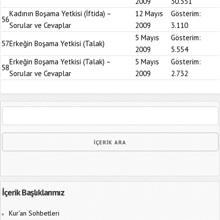
2009
30.351
Kadının Boşama Yetkisi (İftida) –
12 Mayıs
Gösterim:
56
Sorular ve Cevaplar
2009
3.110
5 Mayıs
Gösterim:
57
Erkeğin Boşama Yetkisi (Talak)
2009
5.554
Erkeğin Boşama Yetkisi (Talak) –
5 Mayıs
Gösterim:
58
Sorular ve Cevaplar
2009
2.732
İçerik Başlıklarımız
Kur’an Sohbetleri