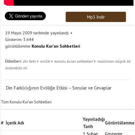
Mp3 İndir
19 Mayıs 2009 tarihinde yayınlandı.
Gösterim:
3.644
görüntülenme
Konulu Kur'an Sohbetleri
Etiketleri:
>
>
>
din farkı
evlilik
konulu kuran sohbetleri
müslüman müşrik ile
evlenebilir mi
Din Farklılığının Evliliğe Etkisi – Sorular ve Cevaplar
Tüm Konulu Kur'an Sohbetleri
Yayınladığı
#
İçerik Adı
Görüntülenme
Tarih
1 Şubat
Gösterim: