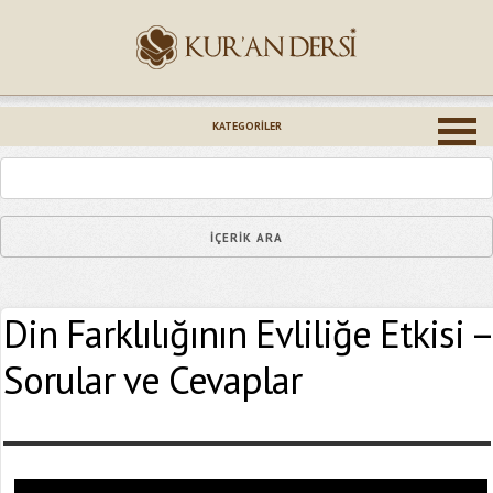
İsminiz (*)
KATEGORILER
Epostanız (*)
Din Farklılığının Evliliğe Etkisi –
Yaşadığınız Hatanın Ayrıntıları
Sorular ve Cevaplar
Bağlantıyı Gönderin