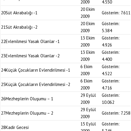
2009
4.550
20 Ekim
20
Süt Akrabalığı -1
Gösterim:
7.611
2009
20 Ekim
Gösterim:
21
Süt Akrabalığı -2
2009
5.384
13 Ekim
Gösterim:
22
Evlenilmesi Yasak Olanlar -1
2009
4.926
13 Ekim
Gösterim:
23
Evlenilmesi Yasak Olanlar -2
2009
4.400
6 Ekim
Gösterim:
24
Küçük Çocukların Evlendirilmesi -1
2009
4.522
6 Ekim
Gösterim:
25
Küçük Çocukların Evlendirilmesi -2
2009
4.716
29 Eylül
Gösterim:
26
Mezheplerin Oluşumu – 1
2009
10.062
29 Eylül
27
Mezheplerin Oluşumu – 2
Gösterim:
7.258
2009
15 Eylül
Gösterim:
28
Kadir Gecesi
2009
5.746