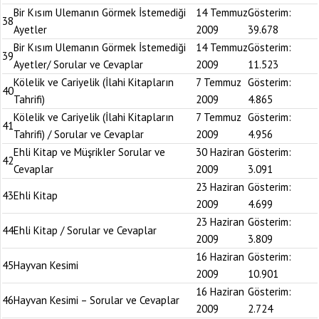
Bir Kısım Ulemanın Görmek İstemediği
14 Temmuz
Gösterim:
38
Ayetler
2009
39.678
Bir Kısım Ulemanın Görmek İstemediği
14 Temmuz
Gösterim:
39
Ayetler/ Sorular ve Cevaplar
2009
11.523
Kölelik ve Cariyelik (İlahi Kitapların
7 Temmuz
Gösterim:
40
Tahrifi)
2009
4.865
Kölelik ve Cariyelik (İlahi Kitapların
7 Temmuz
Gösterim:
41
Tahrifi) / Sorular ve Cevaplar
2009
4.956
Ehli Kitap ve Müşrikler Sorular ve
30 Haziran
Gösterim:
42
Cevaplar
2009
3.091
23 Haziran
Gösterim:
43
Ehli Kitap
2009
4.699
23 Haziran
Gösterim:
44
Ehli Kitap / Sorular ve Cevaplar
2009
3.809
16 Haziran
Gösterim:
45
Hayvan Kesimi
2009
10.901
16 Haziran
Gösterim:
46
Hayvan Kesimi – Sorular ve Cevaplar
2009
2.724