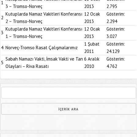
1
3 – Tromso-Norveç
2013
2.795
Kutuplarda Namaz Vakitleri Konferansı
12 Ocak
Gösterim:
2
2 – Tromso-Norveç
2013
2.294
Kutuplarda Namaz Vakitleri Konferansı
12 Ocak
Gösterim:
3
1 – Tromso-Norveç
2013
3.027
1 Şubat
Gösterim:
4
Norveç-Tromso Rasat Çalışmalarımız
2011
24.129
Sabah Namazı Vakti, İmsak Vakti ve Tan
6 Aralık
Gösterim:
5
Olayları – Riva Rasatı
2010
4.762