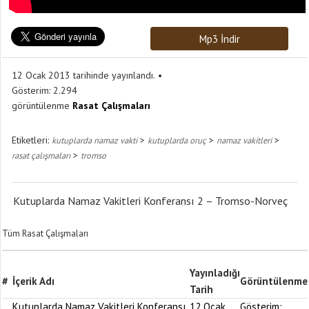
Mp3 İndir
12 Ocak 2013 tarihinde yayınlandı.
Gösterim:
2.294
görüntülenme
Rasat Çalışmaları
Etiketleri:
>
>
>
kutuplarda namaz vakti
kutuplarda oruç
namaz vakitleri
>
rasat çalışmaları
tromso
Kutuplarda Namaz Vakitleri Konferansı 2 – Tromso-Norveç
Tüm Rasat Çalışmaları
Yayınladığı
#
İçerik Adı
Görüntülenme
Tarih
Kutuplarda Namaz Vakitleri Konferansı
12 Ocak
Gösterim: