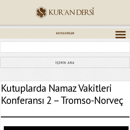
İsminiz (*)
KATEGORILER
Epostanız (*)
Kutuplarda Namaz Vakitleri
Yaşadığınız Hatanın Ayrıntıları
Konferansı 2 – Tromso-Norveç
Bağlantıyı Gönderin