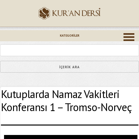
İsminiz (*)
KATEGORILER
Epostanız (*)
Kutuplarda Namaz Vakitleri
Yaşadığınız Hatanın Ayrıntıları
Konferansı 1 – Tromso-Norveç
Bağlantıyı Gönderin