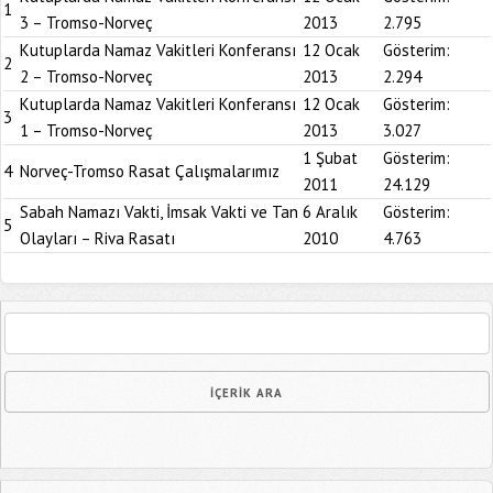
1
3 – Tromso-Norveç
2013
2.795
Kutuplarda Namaz Vakitleri Konferansı
12 Ocak
Gösterim:
2
2 – Tromso-Norveç
2013
2.294
Kutuplarda Namaz Vakitleri Konferansı
12 Ocak
Gösterim:
3
1 – Tromso-Norveç
2013
3.027
1 Şubat
Gösterim:
4
Norveç-Tromso Rasat Çalışmalarımız
2011
24.129
Sabah Namazı Vakti, İmsak Vakti ve Tan
6 Aralık
Gösterim:
5
Olayları – Riva Rasatı
2010
4.763