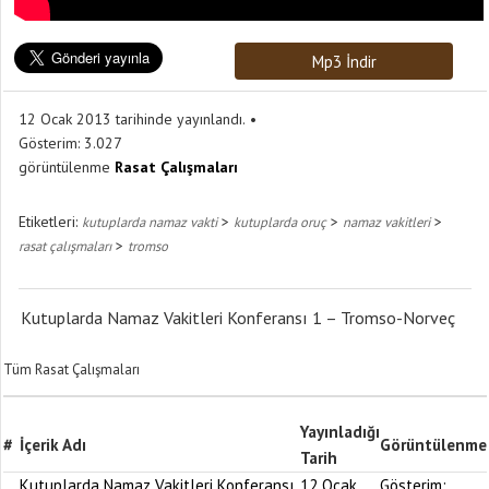
Mp3 İndir
12 Ocak 2013 tarihinde yayınlandı.
Gösterim:
3.027
görüntülenme
Rasat Çalışmaları
Etiketleri:
>
>
>
kutuplarda namaz vakti
kutuplarda oruç
namaz vakitleri
>
rasat çalışmaları
tromso
Kutuplarda Namaz Vakitleri Konferansı 1 – Tromso-Norveç
Tüm Rasat Çalışmaları
Yayınladığı
#
İçerik Adı
Görüntülenme
Tarih
Kutuplarda Namaz Vakitleri Konferansı
12 Ocak
Gösterim: