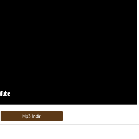
Bağlantıyı Gönderin
[recaptcha]
Mp3 İndir