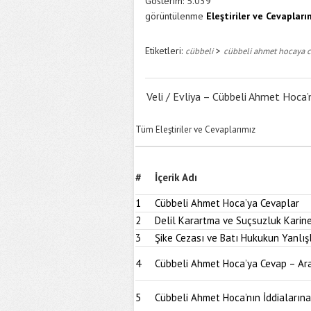
Gösterim:
5.039
görüntülenme
Eleştiriler ve Cevapları
Etiketleri:
>
cübbeli
cübbeli ahmet hocaya c
Veli / Evliya – Cübbeli Ahmet Hoca’
Tüm Eleştiriler ve Cevaplarımız
#
İçerik Adı
1
Cübbeli Ahmet Hoca’ya Cevaplar
2
Delil Karartma ve Suçsuzluk Karin
3
Şike Cezası ve Batı Hukukun Yanlışl
4
Cübbeli Ahmet Hoca’ya Cevap – Arac
5
Cübbeli Ahmet Hoca’nın İddiaların