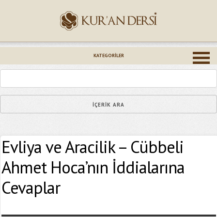
İsminiz (*)
KATEGORILER
Epostanız (*)
Evliya ve Aracilik – Cübbeli
Yaşadığınız Hatanın Ayrıntıları
Ahmet Hoca’nın İddialarına
Cevaplar
Bağlantıyı Gönderin