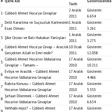
#
İçerik Adı
Görüntülenme
Tarih
2 Aralık
Gösterim:
1
Cübbeli Ahmet Hoca’ya Cevaplar
2011
6.654
Delil Karartma ve Suçsuzluk Karinesinin
1 Aralık
Gösterim:
2
Esas Olması
2011
3.261
1 Aralık
Gösterim:
3
Şike Cezası ve Batı Hukukun Yanlışları
2011
3.275
Cübbeli Ahmet Hoca’ya Cevap – Aracılık
10 Ocak
Gösterim:
4
Gerçekten Allah’ın Emri midir?
2011
12.058
Cübbeli Ahmet Hoca’nın İddialarına
17 Aralık
Gösterim:
5
Cevaplar – Tamamı –
2010
10.211
Evliya ve Aracilik – Cübbeli Ahmet
17 Aralık
Gösterim:
6
Hoca’nın İddialarına Cevaplar
2010
4.466
Rabıta Konusu – Cübbeli Ahmet
17 Aralık
Gösterim:
7
Hoca’nın İddialarına Cevaplar
2010
5.555
Şefaat Dilenmek – Cübbeli Ahmet
17 Aralık
Gösterim:
8
Hoca’nın İddialarına Cevaplar
2010
6.634
Vehhabi miyiz? – Cübbeli Ahmet
17 Aralık
Gösterim:
9