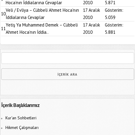
Hoca’nın İddialarına Cevaplar
2010
5.871
Veli / Evliya – Cübbeli Ahmet Hoca’nın
17 Aralık
Gösterim:
10
İddialarına Cevaplar
2010
5.039
Yetiş Ya Muhammed Demek – Cübbeli
17 Aralık
Gösterim:
11
Ahmet Hoca’nın İddia..
2010
5.881
İçerik Başlıklarımız
Kur’an Sohbetleri
Hikmet Çalışmaları