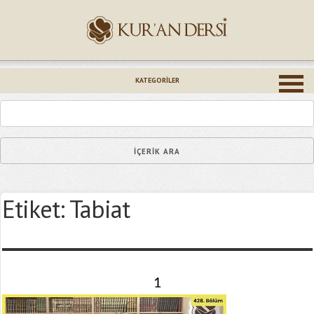
İsminiz (*)
KATEGORILER
Epostanız (*)
Etiket:
Tabiat
Yaşadığınız Hatanın Ayrıntıları
1
Bağlantıyı Gönderin