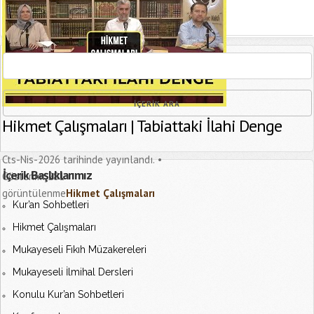
[recaptcha]
Hikmet Çalışmaları | Tabiattaki İlahi Denge
Cts-Nis-2026 tarihinde yayınlandı.
İçerik Başlıklarımız
Gösterim:
281
görüntülenme
Hikmet Çalışmaları
Kur’an Sohbetleri
Hikmet Çalışmaları
Mukayeseli Fıkıh Müzakereleri
Mukayeseli İlmihal Dersleri
Konulu Kur’an Sohbetleri