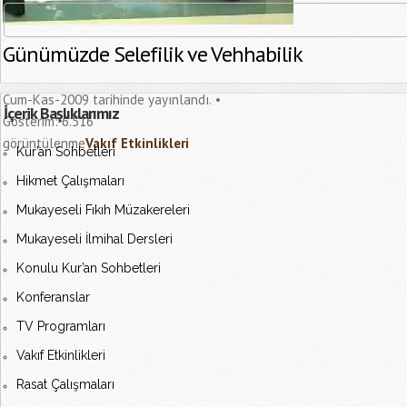
Günümüzde Selefilik ve Vehhabilik
Cum-Kas-2009 tarihinde yayınlandı.
İçerik Başlıklarımız
Gösterim:
6.516
görüntülenme
Vakıf Etkinlikleri
Kur’an Sohbetleri
Hikmet Çalışmaları
Mukayeseli Fıkıh Müzakereleri
Mukayeseli İlmihal Dersleri
Konulu Kur’an Sohbetleri
Konferanslar
TV Programları
Vakıf Etkinlikleri
Rasat Çalışmaları