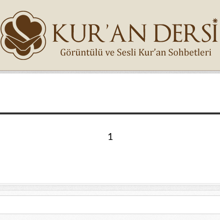
İsminiz (*)
1
Epostanız (*)
Yaşadığınız Hatanın Ayrıntıları