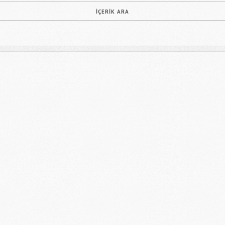
Bağlantıyı Gönderin
[recaptcha]