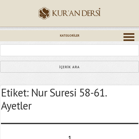
İsminiz (*)
KATEGORILER
Epostanız (*)
Etiket:
Nur Suresi 58-61.
Yaşadığınız Hatanın Ayrıntıları
Ayetler
Bağlantıyı Gönderin
1