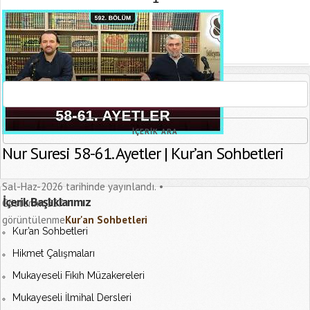
[recaptcha]
Nur Suresi 58-61. Ayetler | Kur’an Sohbetleri
Sal-Haz-2026 tarihinde yayınlandı.
İçerik Başlıklarımız
Gösterim:
337
görüntülenme
Kur'an Sohbetleri
Kur’an Sohbetleri
Hikmet Çalışmaları
Mukayeseli Fıkıh Müzakereleri
Mukayeseli İlmihal Dersleri