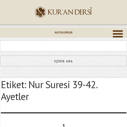
İsminiz (*)
KATEGORILER
Epostanız (*)
Etiket:
Nur Suresi 39-42.
Yaşadığınız Hatanın Ayrıntıları
Ayetler
Bağlantıyı Gönderin
1