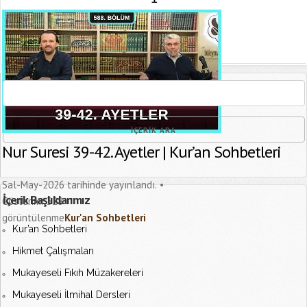
[recaptcha]
Nur Suresi 39-42. Ayetler | Kur’an Sohbetleri
Sal-May-2026 tarihinde yayınlandı.
İçerik Başlıklarımız
Gösterim:
328
görüntülenme
Kur'an Sohbetleri
Kur’an Sohbetleri
Hikmet Çalışmaları
Mukayeseli Fıkıh Müzakereleri
Mukayeseli İlmihal Dersleri