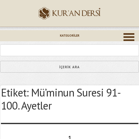
İsminiz (*)
KATEGORILER
Epostanız (*)
Etiket:
Mü’minun Suresi 91-
Yaşadığınız Hatanın Ayrıntıları
100. Ayetler
Bağlantıyı Gönderin
1