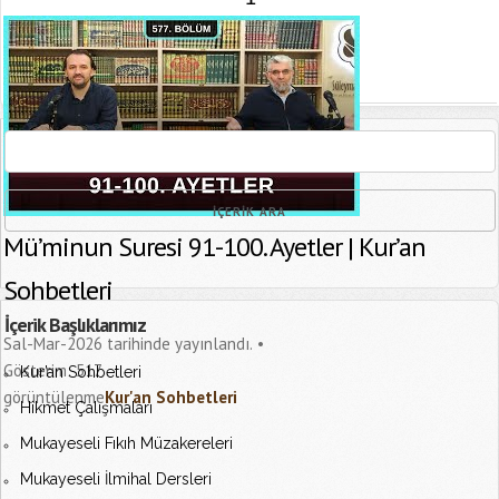
[recaptcha]
Mü’minun Suresi 91-100. Ayetler | Kur’an
Sohbetleri
İçerik Başlıklarımız
Sal-Mar-2026 tarihinde yayınlandı.
Gösterim:
517
Kur’an Sohbetleri
görüntülenme
Kur'an Sohbetleri
Hikmet Çalışmaları
Mukayeseli Fıkıh Müzakereleri
Mukayeseli İlmihal Dersleri