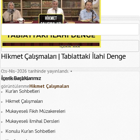
[recaptcha]
Hikmet Çalışmaları | Tabiattaki İlahi Denge
Cts-Nis-2026 tarihinde yayınlandı.
İçerik Başlıklarımız
Gösterim:
276
görüntülenme
Hikmet Çalışmaları
Kur’an Sohbetleri
Hikmet Çalışmaları
Mukayeseli Fıkıh Müzakereleri
Mukayeseli İlmihal Dersleri
Konulu Kur’an Sohbetleri