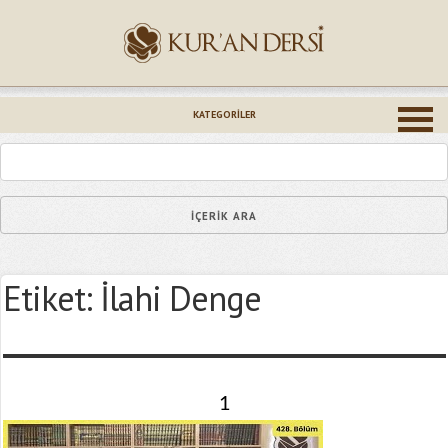
İsminiz (*)
KATEGORILER
Epostanız (*)
Etiket:
İlahi Denge
Yaşadığınız Hatanın Ayrıntıları
1
Bağlantıyı Gönderin