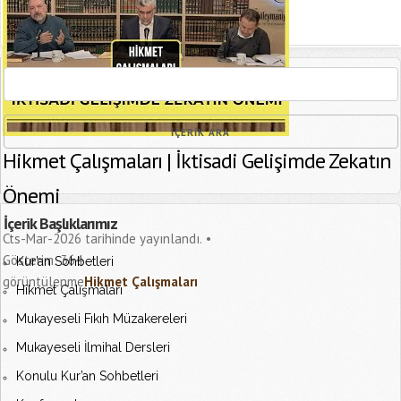
[recaptcha]
Hikmet Çalışmaları | İktisadi Gelişimde Zekatın
Önemi
İçerik Başlıklarımız
Cts-Mar-2026 tarihinde yayınlandı.
Gösterim:
364
Kur’an Sohbetleri
görüntülenme
Hikmet Çalışmaları
Hikmet Çalışmaları
Mukayeseli Fıkıh Müzakereleri
Mukayeseli İlmihal Dersleri
Konulu Kur’an Sohbetleri