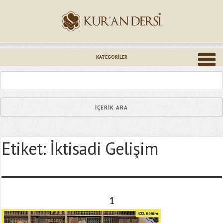
İsminiz (*)
KATEGORILER
Epostanız (*)
Etiket:
İktisadi Gelişim
Yaşadığınız Hatanın Ayrıntıları
1
Bağlantıyı Gönderin